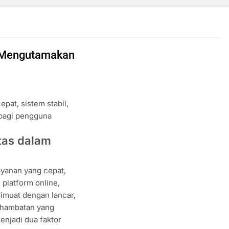
g Mengutamakan
pat, sistem stabil,
 bagi pengguna
tas dalam
ayanan yang cepat,
platform online,
imuat dengan lancar,
 hambatan yang
enjadi dua faktor