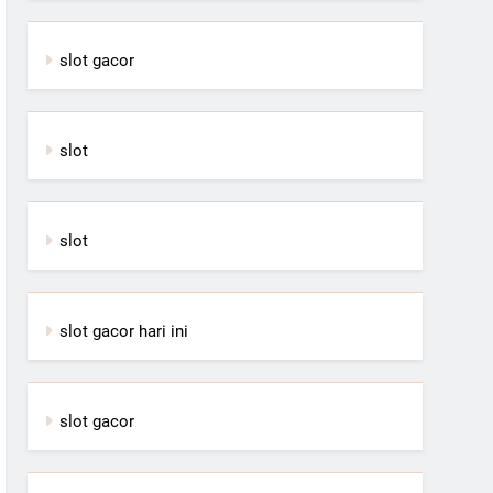
slot gacor
slot
slot
slot gacor hari ini
slot gacor