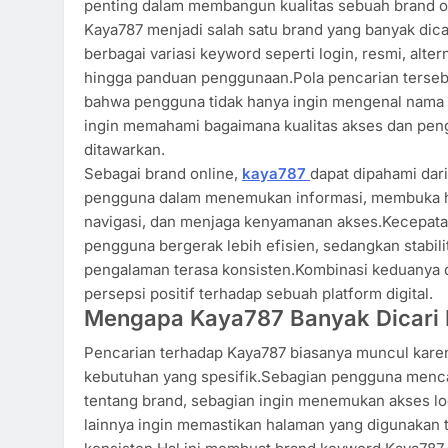
penting dalam membangun kualitas sebuah brand o
Kaya787 menjadi salah satu brand yang banyak dica
berbagai variasi keyword seperti login, resmi, altern
hingga panduan penggunaan.Pola pencarian terse
bahwa pengguna tidak hanya ingin mengenal nama b
ingin memahami bagaimana kualitas akses dan pe
ditawarkan.
Sebagai brand online,
kaya787
dapat dipahami dar
pengguna dalam menemukan informasi, membuka 
navigasi, dan menjaga kenyamanan akses.Kecepa
pengguna bergerak lebih efisien, sedangkan stabil
pengalaman terasa konsisten.Kombinasi keduanya
persepsi positif terhadap sebuah platform digital.
Mengapa Kaya787 Banyak Dicari
Pencarian terhadap Kaya787 biasanya muncul kare
kebutuhan yang spesifik.Sebagian pengguna menca
tentang brand, sebagian ingin menemukan akses lo
lainnya ingin memastikan halaman yang digunakan te