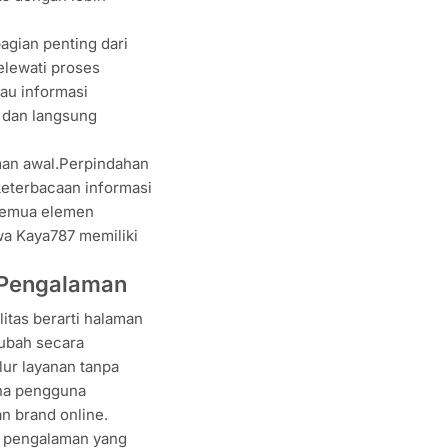
agian penting dari
lewati proses
au informasi
 dan langsung
man awal.Perpindahan
keterbacaan informasi
 semua elemen
wa Kaya787 memiliki
i Pengalaman
litas berarti halaman
rubah secara
ur layanan tanpa
ena pengguna
n brand online.
a pengalaman yang