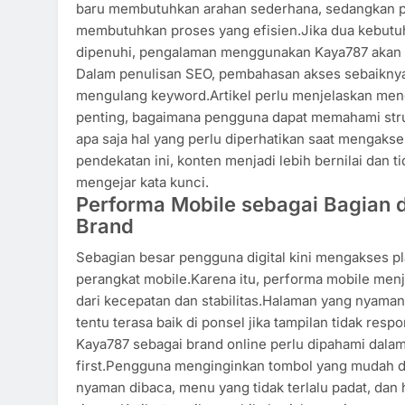
baru membutuhkan arahan sederhana, sedangkan 
membutuhkan proses yang efisien.Jika dua kebutuh
dipenuhi, pengalaman menggunakan Kaya787 akan t
Dalam penulisan SEO, pembahasan akses sebaiknya
mengulang keyword.Artikel perlu menjelaskan men
penting, bagaimana pengguna dapat memahami stru
apa saja hal yang perlu diperhatikan saat mengaks
pendekatan ini, konten menjadi lebih bernilai dan ti
mengejar kata kunci.
Performa Mobile sebagai Bagian da
Brand
Sebagian besar pengguna digital kini mengakses pl
perangkat mobile.Karena itu, performa mobile menj
dari kecepatan dan stabilitas.Halaman yang nyaman
tentu terasa baik di ponsel jika tampilan tidak respo
Kaya787 sebagai brand online perlu dipahami dala
first.Pengguna menginginkan tombol yang mudah di
nyaman dibaca, menu yang tidak terlalu padat, dan