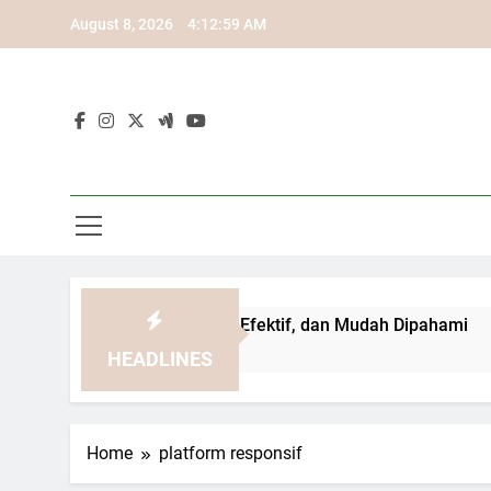
Skip
August 8, 2026
4:13:00 AM
to
content
Cin
Abadikan 
ang Sederhana, Efektif, dan Mudah Dipahami
EDWINSL
3 Weeks A
HEADLINES
Home
platform responsif