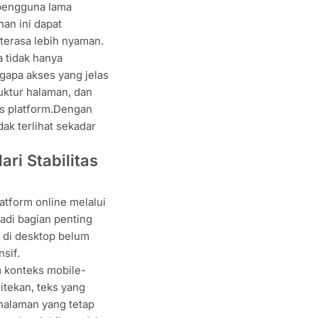
pengguna lama
an ini dapat
erasa lebih nyaman.
 tidak hanya
gapa akses yang jelas
ktur halaman, dan
es platform.Dengan
dak terlihat sekadar
ri Stabilitas
atform online melalui
adi bagian penting
 di desktop belum
nsif.
m konteks mobile-
tekan, teks yang
 halaman yang tetap