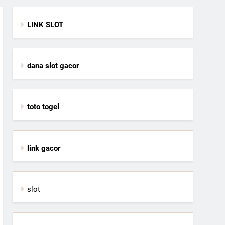
LINK SLOT
dana slot gacor
toto togel
link gacor
slot