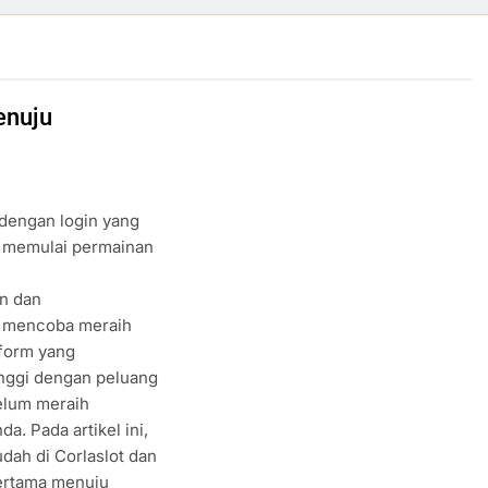
enuju
 dengan login yang
k memulai permainan
an dan
 mencoba meraih
tform yang
inggi dengan peluang
elum meraih
a. Pada artikel ini,
dah di Corlaslot dan
pertama menuju