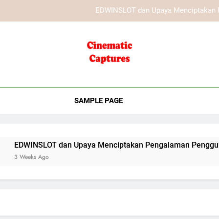
EDWINSLOT dan Upaya Menciptakan P
LEBAH4D dan Upaya Menciptakan P
KAYA787 dengan Konsep Layana
ematic Captures
LEBAH4D dengan Sistem Penggunaan yang Sed
Momen Istimewa Anda Dengan Cinematic Captures. Fotografi D
EDWINSLOT dan Upaya Menciptakan P
SAMPLE PAGE
LEBAH4D dan Upaya Menciptakan P
KAYA787 dengan Konsep Layana
OT dan Upaya Menciptakan Pengalaman Pengguna yang Lebi
go