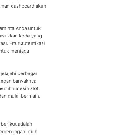
laman dashboard akun
eminta Anda untuk
masukkan kode yang
si. Fitur autentikasi
untuk menjaga
jelajahi berbagai
Dengan banyaknya
emilih mesin slot
dan mulai bermain.
 berikut adalah
kemenangan lebih