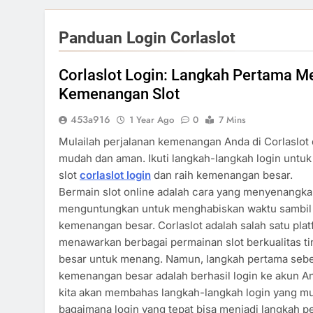
Panduan Login Corlaslot
Corlaslot Login: Langkah Pertama M
Kemenangan Slot
453a916
1 Year Ago
0
7 Mins
Mulailah perjalanan kemenangan Anda di Corlaslot
mudah dan aman. Ikuti langkah-langkah login untu
slot
corlaslot login
dan raih kemenangan besar.
Bermain slot online adalah cara yang menyenangk
menguntungkan untuk menghabiskan waktu sambil
kemenangan besar. Corlaslot adalah salah satu pla
menawarkan berbagai permainan slot berkualitas t
besar untuk menang. Namun, langkah pertama seb
kemenangan besar adalah berhasil login ke akun And
kita akan membahas langkah-langkah login yang mu
bagaimana login yang tepat bisa menjadi langkah 