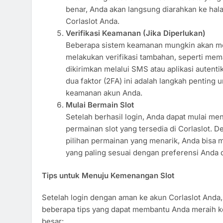
benar, Anda akan langsung diarahkan ke ha
Corlaslot Anda.
Verifikasi Keamanan (Jika Diperlukan)
Beberapa sistem keamanan mungkin akan m
melakukan verifikasi tambahan, seperti me
dikirimkan melalui SMS atau aplikasi autentika
dua faktor (2FA) ini adalah langkah penting 
keamanan akun Anda.
Mulai Bermain Slot
Setelah berhasil login, Anda dapat mulai men
permainan slot yang tersedia di Corlaslot. 
pilihan permainan yang menarik, Anda bisa m
yang paling sesuai dengan preferensi Anda 
Tips untuk Menuju Kemenangan Slot
Setelah login dengan aman ke akun Corlaslot Anda,
beberapa tips yang dapat membantu Anda meraih 
besar: