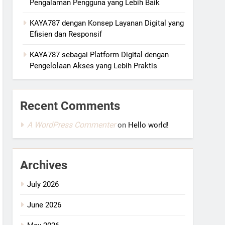
Pengalaman Pengguna yang Lebih Baik
KAYA787 dengan Konsep Layanan Digital yang
Efisien dan Responsif
KAYA787 sebagai Platform Digital dengan
Pengelolaan Akses yang Lebih Praktis
Recent Comments
A WordPress Commenter
on
Hello world!
Archives
July 2026
June 2026