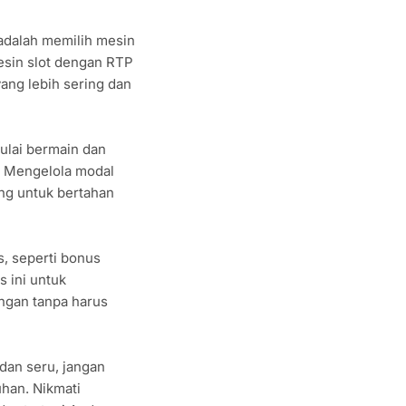
adalah memilih mesin
Mesin slot dengan RTP
ng lebih sering dan
ulai bermain dan
t. Mengelola modal
ing untuk bertahan
, seperti bonus
s ini untuk
gan tanpa harus
dan seru, jangan
han. Nikmati