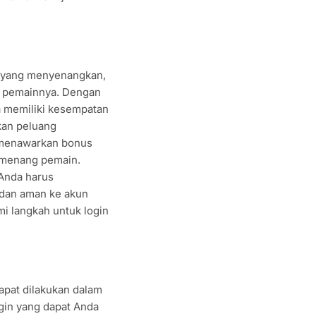
t yang menyenangkan,
gi pemainnya. Dengan
a memiliki kesempatan
kan peluang
a menawarkan bonus
 menang pemain.
Anda harus
 dan aman ke akun
mi langkah untuk login
apat dilakukan dalam
gin yang dapat Anda