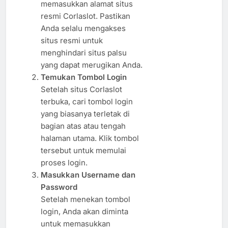
memasukkan alamat situs
resmi Corlaslot. Pastikan
Anda selalu mengakses
situs resmi untuk
menghindari situs palsu
yang dapat merugikan Anda.
Temukan Tombol Login
Setelah situs Corlaslot
terbuka, cari tombol login
yang biasanya terletak di
bagian atas atau tengah
halaman utama. Klik tombol
tersebut untuk memulai
proses login.
Masukkan Username dan
Password
Setelah menekan tombol
login, Anda akan diminta
untuk memasukkan