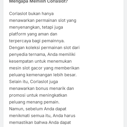
Mengapa Memilih Corlaslot?
Corlaslot bukan hanya
menawarkan permainan slot yang
menyenangkan, tetapi juga
platform yang aman dan
terpercaya bagi pemainnya.
Dengan koleksi permainan slot dari
penyedia ternama, Anda memiliki
kesempatan untuk menemukan
mesin slot gacor yang memberikan
peluang kemenangan lebih besar.
Selain itu, Corlaslot juga
menawarkan bonus menarik dan
promosi untuk meningkatkan
peluang menang pemain.
Namun, sebelum Anda dapat
menikmati semua itu, Anda harus
memastikan bahwa Anda dapat