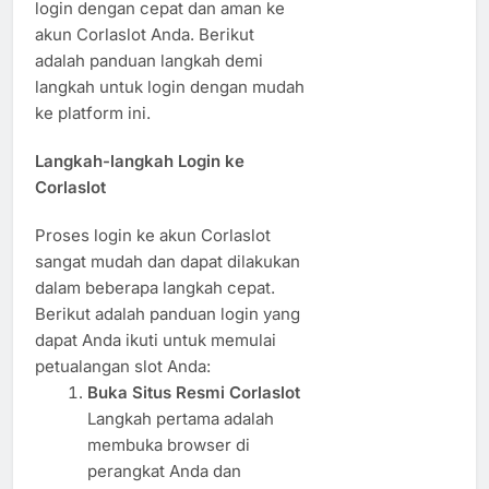
login dengan cepat dan aman ke
akun Corlaslot Anda. Berikut
adalah panduan langkah demi
langkah untuk login dengan mudah
ke platform ini.
Langkah-langkah Login ke
Corlaslot
Proses login ke akun Corlaslot
sangat mudah dan dapat dilakukan
dalam beberapa langkah cepat.
Berikut adalah panduan login yang
dapat Anda ikuti untuk memulai
petualangan slot Anda:
Buka Situs Resmi Corlaslot
Langkah pertama adalah
membuka browser di
perangkat Anda dan