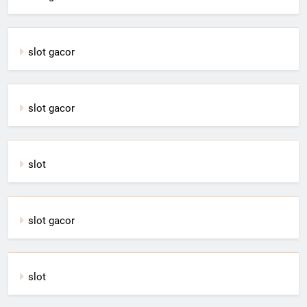
slot gacor
slot gacor
slot
slot gacor
slot