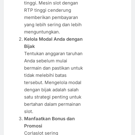
tinggi. Mesin slot dengan
RTP tinggi cenderung
memberikan pembayaran
yang lebih sering dan lebih
menguntungkan.
Kelola Modal Anda dengan
Bijak
Tentukan anggaran taruhan
Anda sebelum mulai
bermain dan pastikan untuk
tidak melebihi batas
tersebut. Mengelola modal
dengan bijak adalah salah
satu strategi penting untuk
bertahan dalam permainan
slot.
Manfaatkan Bonus dan
Promosi
Corlaslot sering