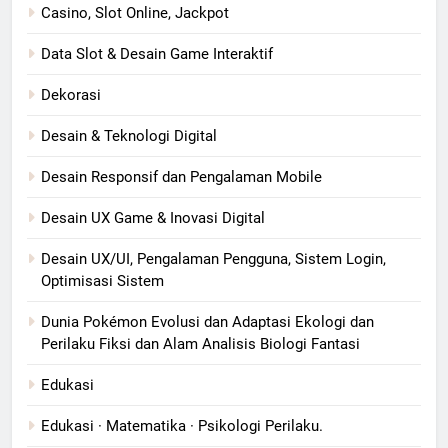
Casino, Slot Online, Jackpot
Data Slot & Desain Game Interaktif
Dekorasi
Desain & Teknologi Digital
Desain Responsif dan Pengalaman Mobile
Desain UX Game & Inovasi Digital
Desain UX/UI, Pengalaman Pengguna, Sistem Login,
Optimisasi Sistem
Dunia Pokémon Evolusi dan Adaptasi Ekologi dan
Perilaku Fiksi dan Alam Analisis Biologi Fantasi
Edukasi
Edukasi · Matematika · Psikologi Perilaku.