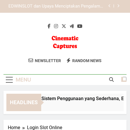
Skip
LEBAH4D dan Upaya Menciptakan Pengalaman
to
Pengguna yang Lebih Baik
content
KAYA787 dengan Konsep Layanan Digital yang
Efisien dan Responsif
LEBAH4D dengan Sistem Penggunaan yang
Sederhana, Efektif, dan Mudah Dipahami
EDWINSLOT dan Upaya Menciptakan Pengalaman
Pengguna yang Lebih Baik
Cinematic
Abadikan Momen Istimewa Anda
LEBAH4D dan Upaya Menciptakan Pengalaman
NEWSLETTER
RANDOM NEWS
Pengguna yang Lebih Baik
Captures
Dengan Cinematic Captures. Fotografi
KAYA787 dengan Konsep Layanan Digital yang
Dan Video Berkualitas Sinematik Untuk
Efisien dan Responsif
MENU
Kenangan Anda.
BAH4D dengan Sistem Penggunaan yang Sederhana, Efektif,
HEADLINES
Weeks Ago
Home
Login Slot Online