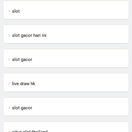
slot
slot gacor hari ini
slot gacor
live draw hk
slot gacor