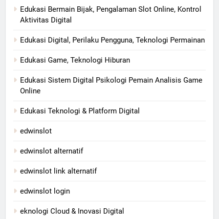
Edukasi Bermain Bijak, Pengalaman Slot Online, Kontrol
Aktivitas Digital
Edukasi Digital, Perilaku Pengguna, Teknologi Permainan
Edukasi Game, Teknologi Hiburan
Edukasi Sistem Digital Psikologi Pemain Analisis Game
Online
Edukasi Teknologi & Platform Digital
edwinslot
edwinslot alternatif
edwinslot link alternatif
edwinslot login
eknologi Cloud & Inovasi Digital