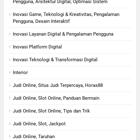
Pengguna, Arsitektur Digital, Optimasi Sistem
Inovasi Game, Teknologi & Kreativitas, Pengalaman
Pengguna, Desain Interaktif
Inovasi Layanan Digital & Pengalaman Pengguna
Inovasi Platform Digital
Inovasi Teknologi & Transformasi Digital
Interior
Judi Online, Situs Judi Terpercaya, Horas88
Judi Online, Slot Online, Panduan Bermain
Judi Online, Slot Online, Tips dan Trik
Judi Online, Slot, Jackpot
Judi Online, Taruhan