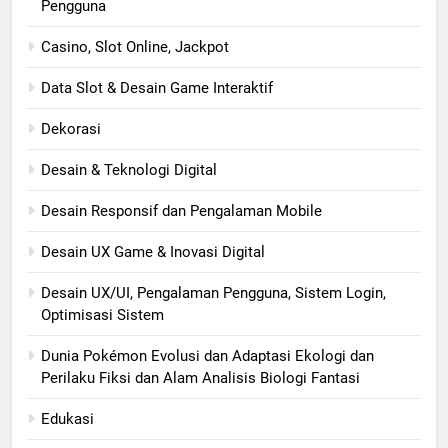
Pengguna
Casino, Slot Online, Jackpot
Data Slot & Desain Game Interaktif
Dekorasi
Desain & Teknologi Digital
Desain Responsif dan Pengalaman Mobile
Desain UX Game & Inovasi Digital
Desain UX/UI, Pengalaman Pengguna, Sistem Login,
Optimisasi Sistem
Dunia Pokémon Evolusi dan Adaptasi Ekologi dan
Perilaku Fiksi dan Alam Analisis Biologi Fantasi
Edukasi