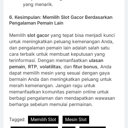
yang menarik.
6.
Kesimpulan: Memilih Slot Gacor Berdasarkan
Pengalaman Pemain Lain
Memilih
slot gacor
yang tepat bisa menjadi kunci
untuk meningkatkan peluang kemenangan Anda,
dan pengalaman pemain lain adalah salah satu
cara terbaik untuk membuat keputusan yang
terinformasi. Dengan memanfaatkan
ulasan
pemain
,
RTP
,
volatilitas
, dan
fitur bonus
, Anda
dapat memilih mesin yang sesuai dengan gaya
bermain Anda dan meningkatkan peluang untuk
meraih kemenangan. Jangan ragu untuk
memanfaatkan komunitas pemain online untuk
berbagi pengalaman dan mendapatkan wawasan
berharga sebelum memulai permainan.
Tagged:
Memilih Slot
Mesin Slot