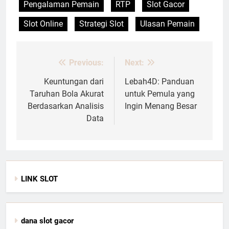
Pengalaman Pemain
RTP
Slot Gacor
Slot Online
Strategi Slot
Ulasan Pemain
Previous:
Next:
Post
navigation
Keuntungan dari
Lebah4D: Panduan
Taruhan Bola Akurat
untuk Pemula yang
Berdasarkan Analisis
Ingin Menang Besar
Data
LINK SLOT
dana slot gacor