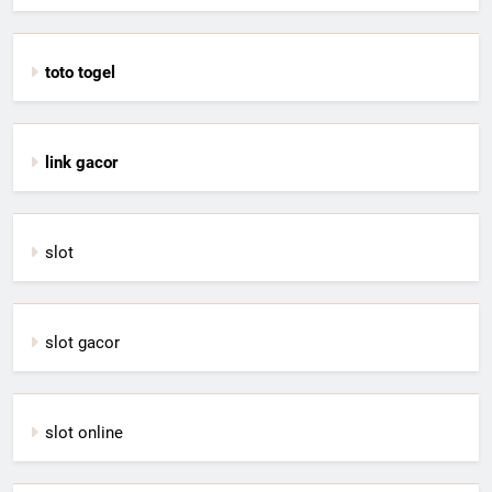
toto togel
link gacor
slot
slot gacor
slot online