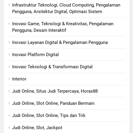
Infrastruktur Teknologi, Cloud Computing, Pengalaman
Pengguna, Arsitektur Digital, Optimasi Sistem
Inovasi Game, Teknologi & Kreativitas, Pengalaman
Pengguna, Desain Interaktif
Inovasi Layanan Digital & Pengalaman Pengguna
Inovasi Platform Digital
Inovasi Teknologi & Transformasi Digital
Interior
Judi Online, Situs Judi Terpercaya, Horas88
Judi Online, Slot Online, Panduan Bermain
Judi Online, Slot Online, Tips dan Trik
Judi Online, Slot, Jackpot