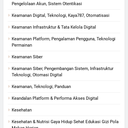
Pengelolaan Akun, Sistem Otentikasi
Keamanan Digital, Teknologi, Kaya787, Otomatisasi
Keamanan Infrastruktur & Tata Kelola Digital
Keamanan Platform, Pengalaman Pengguna, Teknologi
Permainan
Keamanan Siber
Keamanan Siber, Pengembangan Sistem, Infrastruktur
Teknologi, Otomasi Digital
Keamanan, Teknologi, Panduan
Keandalan Platform & Performa Akses Digital
Kesehatan
Kesehatan & Nutrisi Gaya Hidup Sehat Edukasi Gizi Pola
Makan Harian