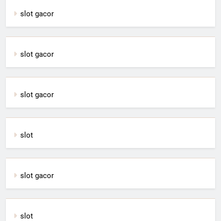
slot gacor
slot gacor
slot gacor
slot
slot gacor
slot