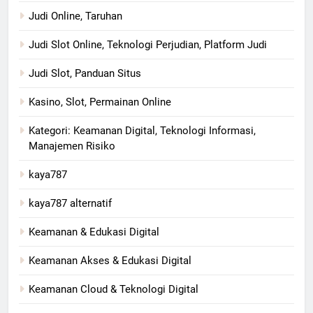
Judi Online, Taruhan
Judi Slot Online, Teknologi Perjudian, Platform Judi
Judi Slot, Panduan Situs
Kasino, Slot, Permainan Online
Kategori: Keamanan Digital, Teknologi Informasi,
Manajemen Risiko
kaya787
kaya787 alternatif
Keamanan & Edukasi Digital
Keamanan Akses & Edukasi Digital
Keamanan Cloud & Teknologi Digital