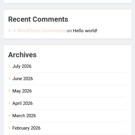
Recent Comments
A WordPress Commenter
on
Hello world!
Archives
July 2026
June 2026
May 2026
April 2026
March 2026
February 2026