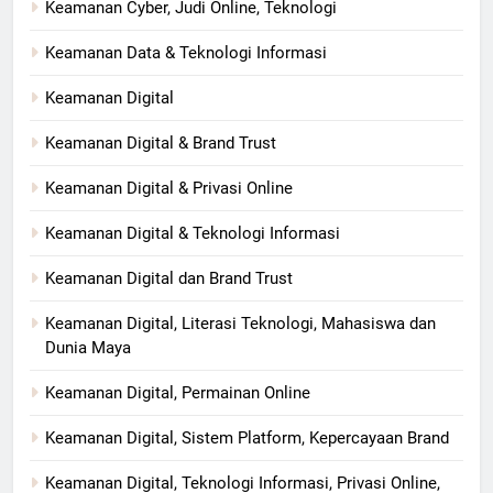
Keamanan Cyber, Judi Online, Teknologi
Keamanan Data & Teknologi Informasi
Keamanan Digital
Keamanan Digital & Brand Trust
Keamanan Digital & Privasi Online
Keamanan Digital & Teknologi Informasi
Keamanan Digital dan Brand Trust
Keamanan Digital, Literasi Teknologi, Mahasiswa dan
Dunia Maya
Keamanan Digital, Permainan Online
Keamanan Digital, Sistem Platform, Kepercayaan Brand
Keamanan Digital, Teknologi Informasi, Privasi Online,