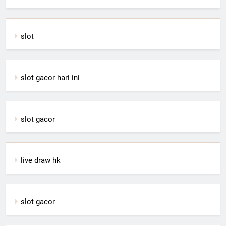
slot
slot gacor hari ini
slot gacor
live draw hk
slot gacor