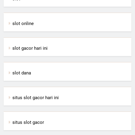
slot online
slot gacor hari ini
slot dana
situs slot gacor hari ini
situs slot gacor