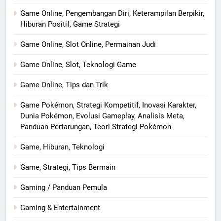
Game Online, Pengembangan Diri, Keterampilan Berpikir,
Hiburan Positif, Game Strategi
Game Online, Slot Online, Permainan Judi
Game Online, Slot, Teknologi Game
Game Online, Tips dan Trik
Game Pokémon, Strategi Kompetitif, Inovasi Karakter,
Dunia Pokémon, Evolusi Gameplay, Analisis Meta,
Panduan Pertarungan, Teori Strategi Pokémon
Game, Hiburan, Teknologi
Game, Strategi, Tips Bermain
Gaming / Panduan Pemula
Gaming & Entertainment