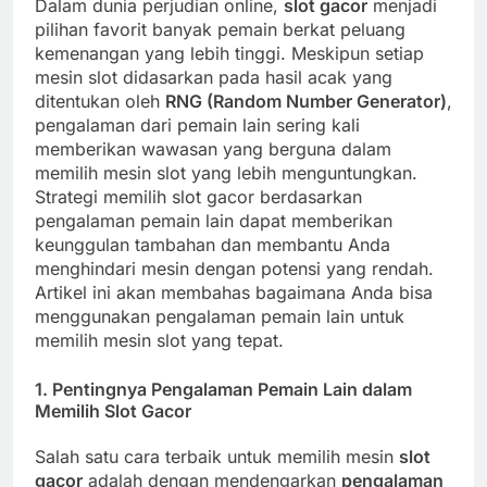
Dalam dunia perjudian online,
slot gacor
menjadi
pilihan favorit banyak pemain berkat peluang
kemenangan yang lebih tinggi. Meskipun setiap
mesin slot didasarkan pada hasil acak yang
ditentukan oleh
RNG (Random Number Generator)
,
pengalaman dari pemain lain sering kali
memberikan wawasan yang berguna dalam
memilih mesin slot yang lebih menguntungkan.
Strategi memilih slot gacor berdasarkan
pengalaman pemain lain dapat memberikan
keunggulan tambahan dan membantu Anda
menghindari mesin dengan potensi yang rendah.
Artikel ini akan membahas bagaimana Anda bisa
menggunakan pengalaman pemain lain untuk
memilih mesin slot yang tepat.
1.
Pentingnya Pengalaman Pemain Lain dalam
Memilih Slot Gacor
Salah satu cara terbaik untuk memilih mesin
slot
gacor
adalah dengan mendengarkan
pengalaman