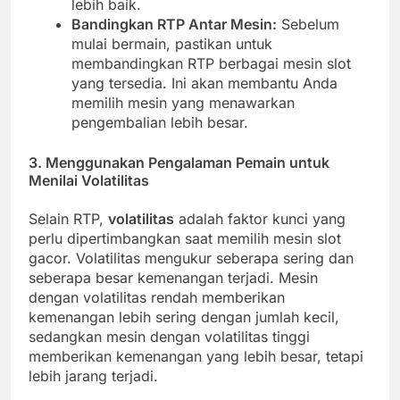
lebih baik.
Bandingkan RTP Antar Mesin:
Sebelum
mulai bermain, pastikan untuk
membandingkan RTP berbagai mesin slot
yang tersedia. Ini akan membantu Anda
memilih mesin yang menawarkan
pengembalian lebih besar.
3.
Menggunakan Pengalaman Pemain untuk
Menilai Volatilitas
Selain RTP,
volatilitas
adalah faktor kunci yang
perlu dipertimbangkan saat memilih mesin slot
gacor. Volatilitas mengukur seberapa sering dan
seberapa besar kemenangan terjadi. Mesin
dengan volatilitas rendah memberikan
kemenangan lebih sering dengan jumlah kecil,
sedangkan mesin dengan volatilitas tinggi
memberikan kemenangan yang lebih besar, tetapi
lebih jarang terjadi.