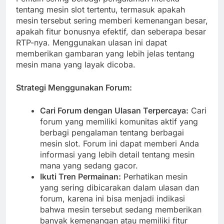
tentang mesin slot tertentu, termasuk apakah
mesin tersebut sering memberi kemenangan besar,
apakah fitur bonusnya efektif, dan seberapa besar
RTP-nya. Menggunakan ulasan ini dapat
memberikan gambaran yang lebih jelas tentang
mesin mana yang layak dicoba.
Strategi Menggunakan Forum:
Cari Forum dengan Ulasan Terpercaya:
Cari
forum yang memiliki komunitas aktif yang
berbagi pengalaman tentang berbagai
mesin slot. Forum ini dapat memberi Anda
informasi yang lebih detail tentang mesin
mana yang sedang gacor.
Ikuti Tren Permainan:
Perhatikan mesin
yang sering dibicarakan dalam ulasan dan
forum, karena ini bisa menjadi indikasi
bahwa mesin tersebut sedang memberikan
banyak kemenangan atau memiliki fitur