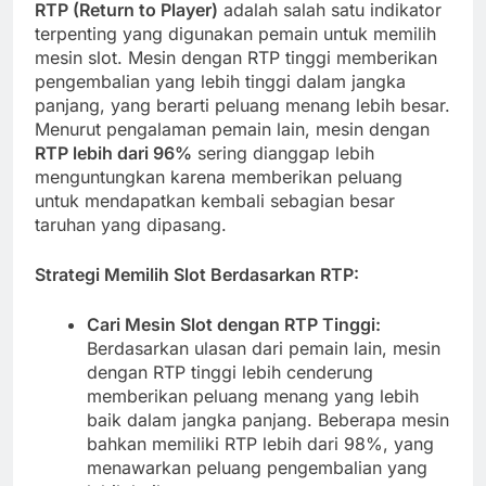
RTP (Return to Player)
adalah salah satu indikator
terpenting yang digunakan pemain untuk memilih
mesin slot. Mesin dengan RTP tinggi memberikan
pengembalian yang lebih tinggi dalam jangka
panjang, yang berarti peluang menang lebih besar.
Menurut pengalaman pemain lain, mesin dengan
RTP lebih dari 96%
sering dianggap lebih
menguntungkan karena memberikan peluang
untuk mendapatkan kembali sebagian besar
taruhan yang dipasang.
Strategi Memilih Slot Berdasarkan RTP:
Cari Mesin Slot dengan RTP Tinggi:
Berdasarkan ulasan dari pemain lain, mesin
dengan RTP tinggi lebih cenderung
memberikan peluang menang yang lebih
baik dalam jangka panjang. Beberapa mesin
bahkan memiliki RTP lebih dari 98%, yang
menawarkan peluang pengembalian yang