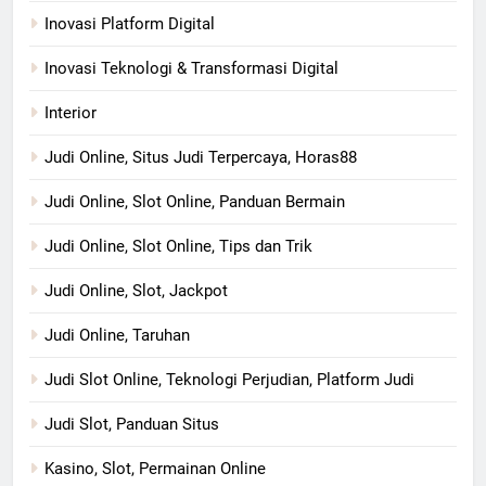
Inovasi Platform Digital
Inovasi Teknologi & Transformasi Digital
Interior
Judi Online, Situs Judi Terpercaya, Horas88
Judi Online, Slot Online, Panduan Bermain
Judi Online, Slot Online, Tips dan Trik
Judi Online, Slot, Jackpot
Judi Online, Taruhan
Judi Slot Online, Teknologi Perjudian, Platform Judi
Judi Slot, Panduan Situs
Kasino, Slot, Permainan Online