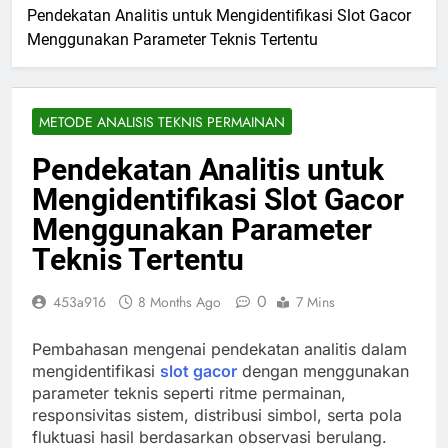
Pendekatan Analitis untuk Mengidentifikasi Slot Gacor
Menggunakan Parameter Teknis Tertentu
METODE ANALISIS TEKNIS PERMAINAN
Pendekatan Analitis untuk
Mengidentifikasi Slot Gacor
Menggunakan Parameter
Teknis Tertentu
0
453a916
8 Months Ago
7 Mins
Pembahasan mengenai pendekatan analitis dalam
mengidentifikasi
slot gacor
dengan menggunakan
parameter teknis seperti ritme permainan,
responsivitas sistem, distribusi simbol, serta pola
fluktuasi hasil berdasarkan observasi berulang.