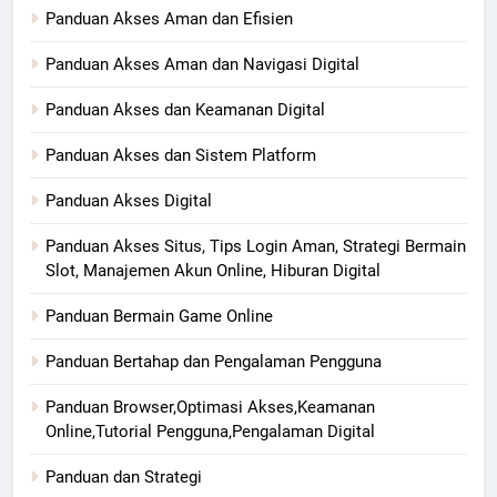
Panduan Akses Aman dan Efisien
Panduan Akses Aman dan Navigasi Digital
Panduan Akses dan Keamanan Digital
Panduan Akses dan Sistem Platform
Panduan Akses Digital
Panduan Akses Situs, Tips Login Aman, Strategi Bermain
Slot, Manajemen Akun Online, Hiburan Digital
Panduan Bermain Game Online
Panduan Bertahap dan Pengalaman Pengguna
Panduan Browser,Optimasi Akses,Keamanan
Online,Tutorial Pengguna,Pengalaman Digital
Panduan dan Strategi