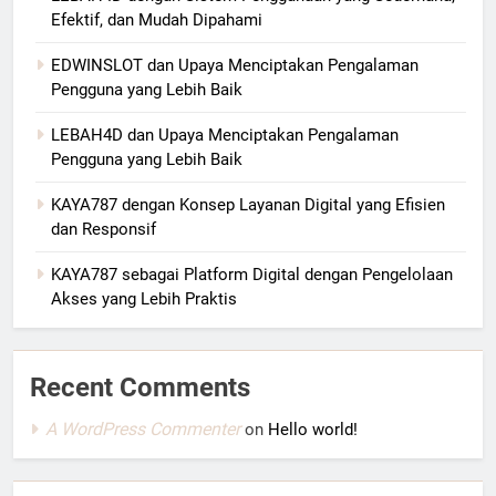
Efektif, dan Mudah Dipahami
EDWINSLOT dan Upaya Menciptakan Pengalaman
Pengguna yang Lebih Baik
LEBAH4D dan Upaya Menciptakan Pengalaman
Pengguna yang Lebih Baik
KAYA787 dengan Konsep Layanan Digital yang Efisien
dan Responsif
KAYA787 sebagai Platform Digital dengan Pengelolaan
Akses yang Lebih Praktis
Recent Comments
A WordPress Commenter
on
Hello world!