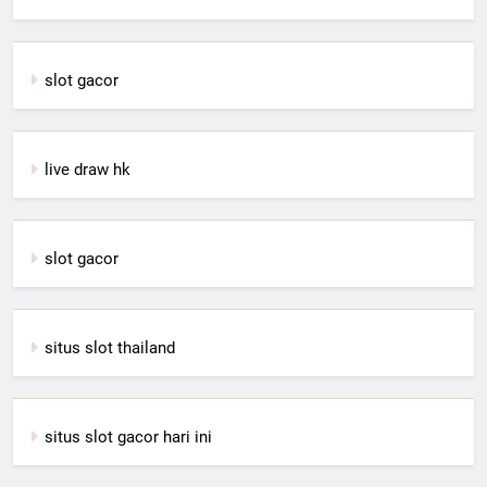
slot gacor
live draw hk
slot gacor
situs slot thailand
situs slot gacor hari ini