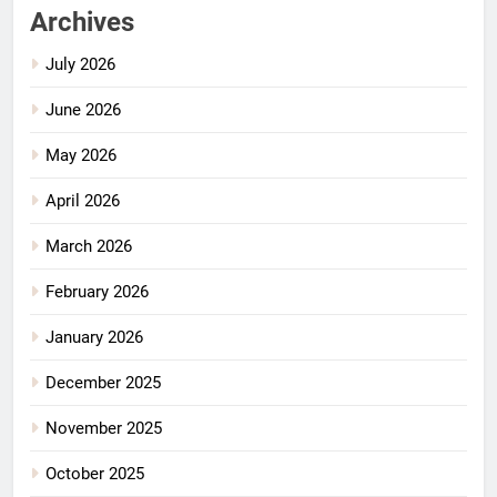
Archives
July 2026
June 2026
May 2026
April 2026
March 2026
February 2026
January 2026
December 2025
November 2025
October 2025