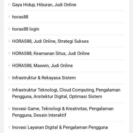
Gaya Hidup, Hiburan, Judi Online
horas88
horas88 login
HORAS88, Judi Online, Strategi Sukses
HORAS88, Keamanan Situs, Judi Online
HORAS88, Maxwin, Judi Online
Infrastruktur & Rekayasa Sistem
Infrastruktur Teknologi, Cloud Computing, Pengalaman
Pengguna, Arsitektur Digital, Optimasi Sistem
Inovasi Game, Teknologi & Kreativitas, Pengalaman
Pengguna, Desain Interaktif
Inovasi Layanan Digital & Pengalaman Pengguna