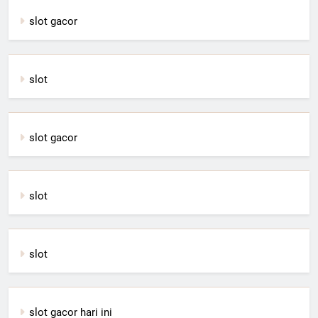
slot gacor
slot
slot gacor
slot
slot
slot gacor hari ini