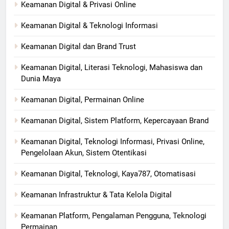
Keamanan Digital & Privasi Online
Keamanan Digital & Teknologi Informasi
Keamanan Digital dan Brand Trust
Keamanan Digital, Literasi Teknologi, Mahasiswa dan
Dunia Maya
Keamanan Digital, Permainan Online
Keamanan Digital, Sistem Platform, Kepercayaan Brand
Keamanan Digital, Teknologi Informasi, Privasi Online,
Pengelolaan Akun, Sistem Otentikasi
Keamanan Digital, Teknologi, Kaya787, Otomatisasi
Keamanan Infrastruktur & Tata Kelola Digital
Keamanan Platform, Pengalaman Pengguna, Teknologi
Permainan