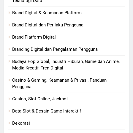
Teknologi Data
Brand Digital & Keamanan Platform
Brand Digital dan Perilaku Pengguna
Brand Platform Digital
Branding Digital dan Pengalaman Pengguna
Budaya Pop Global, Industri Hiburan, Game dan Anime,
Media Kreatif, Tren Digital
Casino & Gaming, Keamanan & Privasi, Panduan
Pengguna
Casino, Slot Online, Jackpot
Data Slot & Desain Game Interaktif
Dekorasi