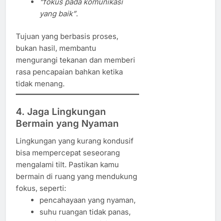
“fokus pada komunikasi
yang baik”
.
Tujuan yang berbasis proses,
bukan hasil, membantu
mengurangi tekanan dan memberi
rasa pencapaian bahkan ketika
tidak menang.
4. Jaga Lingkungan
Bermain yang Nyaman
Lingkungan yang kurang kondusif
bisa mempercepat seseorang
mengalami tilt. Pastikan kamu
bermain di ruang yang mendukung
fokus, seperti:
pencahayaan yang nyaman,
suhu ruangan tidak panas,