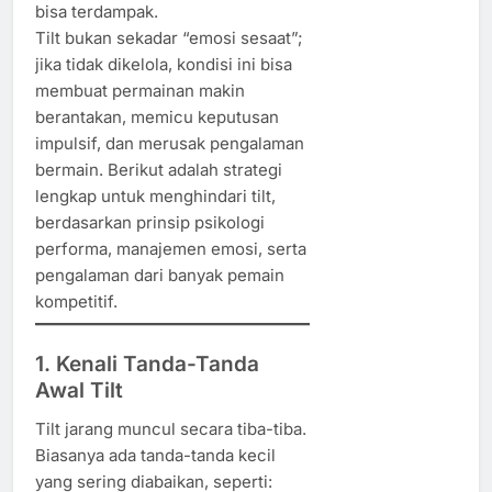
bisa terdampak.
Tilt bukan sekadar “emosi sesaat”;
jika tidak dikelola, kondisi ini bisa
membuat permainan makin
berantakan, memicu keputusan
impulsif, dan merusak pengalaman
bermain. Berikut adalah strategi
lengkap untuk menghindari tilt,
berdasarkan prinsip psikologi
performa, manajemen emosi, serta
pengalaman dari banyak pemain
kompetitif.
1. Kenali Tanda-Tanda
Awal Tilt
Tilt jarang muncul secara tiba-tiba.
Biasanya ada tanda-tanda kecil
yang sering diabaikan, seperti: