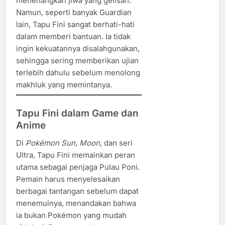
menenangkan jiwa yang gelisah.
Namun, seperti banyak Guardian
lain, Tapu Fini sangat berhati-hati
dalam memberi bantuan. Ia tidak
ingin kekuatannya disalahgunakan,
sehingga sering memberikan ujian
terlebih dahulu sebelum menolong
makhluk yang memintanya.
Tapu Fini dalam Game dan
Anime
Di
Pokémon Sun
,
Moon
, dan seri
Ultra, Tapu Fini memainkan peran
utama sebagai penjaga Pulau Poni.
Pemain harus menyelesaikan
berbagai tantangan sebelum dapat
menemuinya, menandakan bahwa
ia bukan Pokémon yang mudah