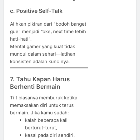
c. Positive Self-Talk
Alihkan pikiran dari “bodoh banget
gue” menjadi “oke, next time lebih
hati-hati”.
Mental gamer yang kuat tidak
muncul dalam sehari—latihan
konsisten adalah kuncinya.
7. Tahu Kapan Harus
Berhenti Bermain
Tilt biasanya memburuk ketika
memaksakan diri untuk terus
bermain. Jika kamu sudah:
kalah beberapa kali
berturut-turut,
kesal pada diri sendiri,