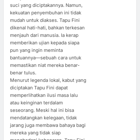
suci yang diciptakannya. Namun,
kekuatan penyembuhan ini tidak
mudah untuk diakses. Tapu Fini
dikenal hati-hati, bahkan terkesan
menjauh dari manusia. Ia kerap
memberikan ujian kepada siapa
pun yang ingin meminta
bantuannya—sebuah cara untuk
memastikan niat mereka benar-
benar tulus.
Menurut legenda lokal, kabut yang
diciptakan Tapu Fini dapat
memperlihatkan ilusi masa lalu
atau keinginan terdalam
seseorang. Meski hal ini bisa
mendatangkan kelegaan, tidak
jarang juga membawa bahaya bagi
mereka yang tidak siap