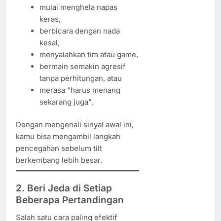
mulai menghela napas
keras,
berbicara dengan nada
kesal,
menyalahkan tim atau game,
bermain semakin agresif
tanpa perhitungan, atau
merasa “harus menang
sekarang juga”.
Dengan mengenali sinyal awal ini,
kamu bisa mengambil langkah
pencegahan sebelum tilt
berkembang lebih besar.
2. Beri Jeda di Setiap
Beberapa Pertandingan
Salah satu cara paling efektif