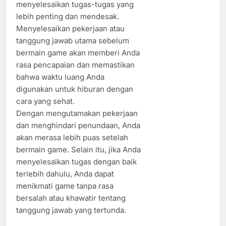
menyelesaikan tugas-tugas yang
lebih penting dan mendesak.
Menyelesaikan pekerjaan atau
tanggung jawab utama sebelum
bermain game akan memberi Anda
rasa pencapaian dan memastikan
bahwa waktu luang Anda
digunakan untuk hiburan dengan
cara yang sehat.
Dengan mengutamakan pekerjaan
dan menghindari penundaan, Anda
akan merasa lebih puas setelah
bermain game. Selain itu, jika Anda
menyelesaikan tugas dengan baik
terlebih dahulu, Anda dapat
menikmati game tanpa rasa
bersalah atau khawatir tentang
tanggung jawab yang tertunda.