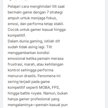
Pelajari cara menghindari tilt saat
bermain game dengan 7 strategi
ampuh untuk menjaga fokus,
emosi, dan performa tetap stabil.
Cocok untuk gamer kasual hingga
kompetitif.
Dalam dunia gaming, istilah
tilt
sudah tidak asing lagi. Tilt
menggambarkan kondisi
emosional ketika pemain merasa
frustrasi, marah, atau kehilangan
kontrol sehingga performa
menurun drastis. Fenomena ini
sering terjadi pada game
kompetitif seperti MOBA, FPS,
hingga battle royale. Namun, bukan
hanya gamer profesional yang
mengalaminya—pemain kasual pun