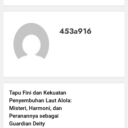
453a916
Tapu Fini dan Kekuatan
Penyembuhan Laut Alola:
Misteri, Harmoni, dan
Peranannya sebagai
Guardian Deity