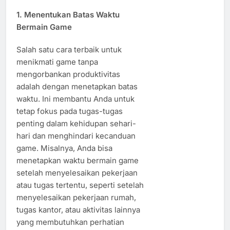
1.
Menentukan Batas Waktu
Bermain Game
Salah satu cara terbaik untuk
menikmati game tanpa
mengorbankan produktivitas
adalah dengan menetapkan batas
waktu. Ini membantu Anda untuk
tetap fokus pada tugas-tugas
penting dalam kehidupan sehari-
hari dan menghindari kecanduan
game. Misalnya, Anda bisa
menetapkan waktu bermain game
setelah menyelesaikan pekerjaan
atau tugas tertentu, seperti setelah
menyelesaikan pekerjaan rumah,
tugas kantor, atau aktivitas lainnya
yang membutuhkan perhatian