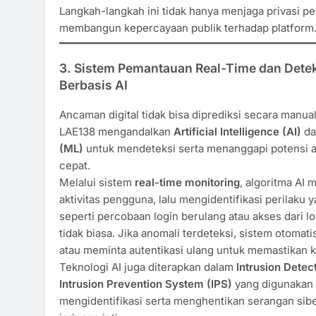
Langkah-langkah ini tidak hanya menjaga privasi pe
membangun kepercayaan publik terhadap platform
3.
Sistem Pemantauan Real-Time dan Dete
Berbasis AI
Ancaman digital tidak bisa diprediksi secara manual
LAE138 mengandalkan
Artificial Intelligence (AI)
d
(ML)
untuk mendeteksi serta menanggapi potensi 
cepat.
Melalui sistem
real-time monitoring
, algoritma AI 
aktivitas pengguna, lalu mengidentifikasi perilaku
seperti percobaan login berulang atau akses dari l
tidak biasa. Jika anomali terdeteksi, sistem otoma
atau meminta autentikasi ulang untuk memastikan 
Teknologi AI juga diterapkan dalam
Intrusion Detec
Intrusion Prevention System (IPS)
yang digunakan
mengidentifikasi serta menghentikan serangan si