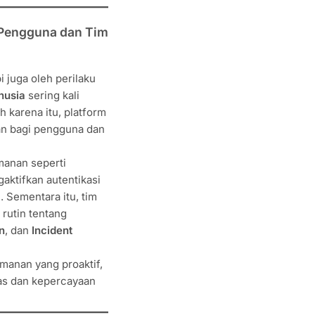
 Pengguna dan Tim
i juga oleh perilaku
nusia
sering kali
h karena itu, platform
an bagi pengguna dan
anan seperti
aktifkan autentikasi
 Sementara itu, tim
rutin tentang
n
, dan
Incident
anan yang proaktif,
itas dan kepercayaan