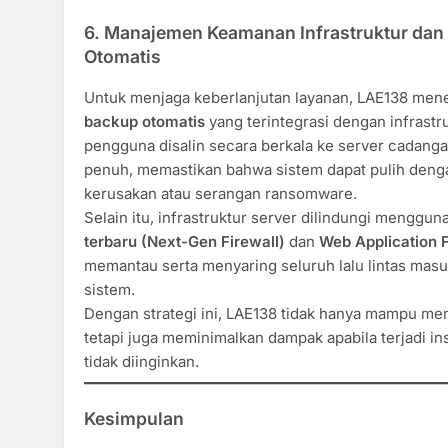
6.
Manajemen Keamanan Infrastruktur dan
Otomatis
Untuk menjaga keberlanjutan layanan, LAE138 me
backup otomatis
yang terintegrasi dengan infrastr
pengguna disalin secara berkala ke server cadang
penuh, memastikan bahwa sistem dapat pulih dengan
kerusakan atau serangan ransomware.
Selain itu, infrastruktur server dilindungi menggu
terbaru (Next-Gen Firewall)
dan
Web Application 
memantau serta menyaring seluruh lalu lintas masu
sistem.
Dengan strategi ini, LAE138 tidak hanya mampu m
tetapi juga meminimalkan dampak apabila terjadi i
tidak diinginkan.
Kesimpulan