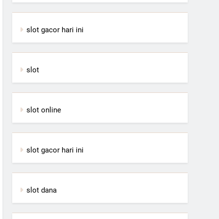
slot gacor hari ini
slot
slot online
slot gacor hari ini
slot dana