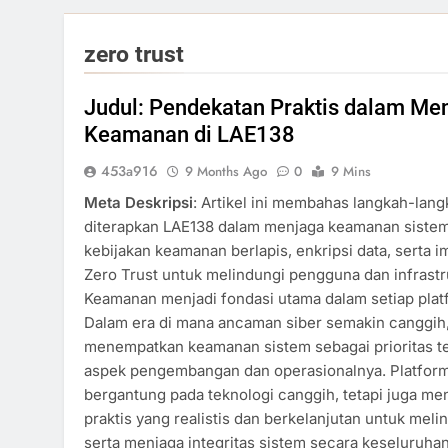
zero trust
Judul: Pendekatan Praktis dalam Me
Keamanan di LAE138
453a916
9 Months Ago
0
9 Mins
Meta Deskripsi
: Artikel ini membahas langkah-lang
diterapkan LAE138 dalam menjaga keamanan sistem 
kebijakan keamanan berlapis, enkripsi data, serta i
Zero Trust untuk melindungi pengguna dan infrastr
Keamanan menjadi fondasi utama dalam setiap platf
Dalam era di mana ancaman siber semakin canggih
menempatkan keamanan sistem sebagai prioritas te
aspek pengembangan dan operasionalnya. Platform 
bergantung pada teknologi canggih, tetapi juga m
praktis yang realistis dan berkelanjutan untuk mel
serta menjaga integritas sistem secara keseluruhan