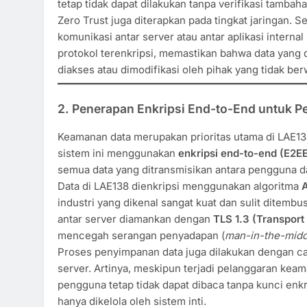
tetap tidak dapat dilakukan tanpa verifikasi tambaha
Zero Trust juga diterapkan pada tingkat jaringan. S
komunikasi antar server atau antar aplikasi internal 
protokol terenkripsi, memastikan bahwa data yang d
diakses atau dimodifikasi oleh pihak yang tidak be
2.
Penerapan Enkripsi End-to-End untuk P
Keamanan data merupakan prioritas utama di LAE138
sistem ini menggunakan
enkripsi end-to-end (E2E
semua data yang ditransmisikan antara pengguna d
Data di LAE138 dienkripsi menggunakan algoritma
A
industri yang dikenal sangat kuat dan sulit ditembus
antar server diamankan dengan
TLS 1.3 (Transport
mencegah serangan penyadapan (
man-in-the-midd
Proses penyimpanan data juga dilakukan dengan cara
server. Artinya, meskipun terjadi pelanggaran keam
pengguna tetap tidak dapat dibaca tanpa kunci enk
hanya dikelola oleh sistem inti.