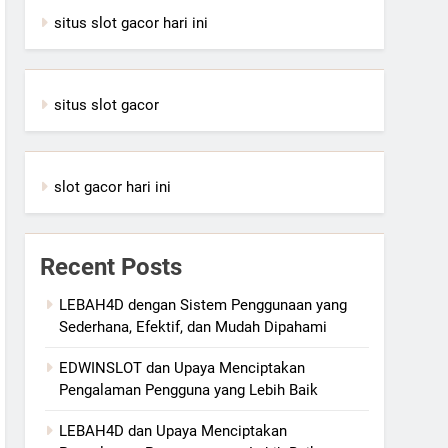
situs slot gacor hari ini
situs slot gacor
slot gacor hari ini
Recent Posts
LEBAH4D dengan Sistem Penggunaan yang
Sederhana, Efektif, dan Mudah Dipahami
EDWINSLOT dan Upaya Menciptakan
Pengalaman Pengguna yang Lebih Baik
LEBAH4D dan Upaya Menciptakan