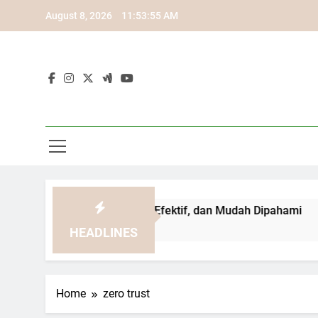
Skip
August 8, 2026
11:53:56 AM
to
content
Cin
Abadikan 
ang Sederhana, Efektif, dan Mudah Dipahami
EDWINSL
3 Weeks A
HEADLINES
Home
zero trust