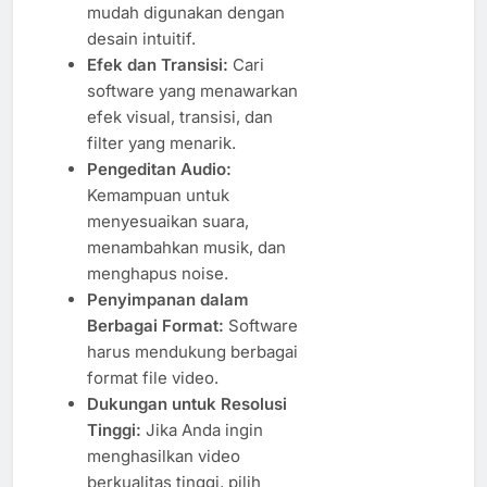
mudah digunakan dengan
desain intuitif.
Efek dan Transisi:
Cari
software yang menawarkan
efek visual, transisi, dan
filter yang menarik.
Pengeditan Audio:
Kemampuan untuk
menyesuaikan suara,
menambahkan musik, dan
menghapus noise.
Penyimpanan dalam
Berbagai Format:
Software
harus mendukung berbagai
format file video.
Dukungan untuk Resolusi
Tinggi:
Jika Anda ingin
menghasilkan video
berkualitas tinggi, pilih