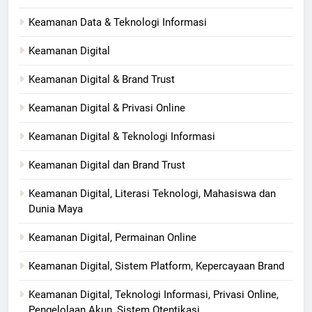
Keamanan Data & Teknologi Informasi
Keamanan Digital
Keamanan Digital & Brand Trust
Keamanan Digital & Privasi Online
Keamanan Digital & Teknologi Informasi
Keamanan Digital dan Brand Trust
Keamanan Digital, Literasi Teknologi, Mahasiswa dan
Dunia Maya
Keamanan Digital, Permainan Online
Keamanan Digital, Sistem Platform, Kepercayaan Brand
Keamanan Digital, Teknologi Informasi, Privasi Online,
Pengelolaan Akun, Sistem Otentikasi