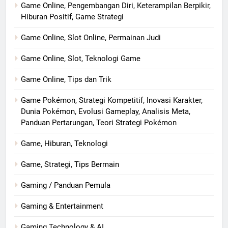
Game Online, Pengembangan Diri, Keterampilan Berpikir,
Hiburan Positif, Game Strategi
Game Online, Slot Online, Permainan Judi
Game Online, Slot, Teknologi Game
Game Online, Tips dan Trik
Game Pokémon, Strategi Kompetitif, Inovasi Karakter,
Dunia Pokémon, Evolusi Gameplay, Analisis Meta,
Panduan Pertarungan, Teori Strategi Pokémon
Game, Hiburan, Teknologi
Game, Strategi, Tips Bermain
Gaming / Panduan Pemula
Gaming & Entertainment
Gaming Technology & AI