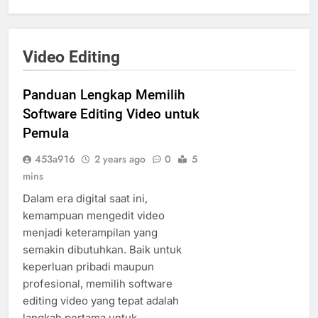
Video Editing
Panduan Lengkap Memilih
Software Editing Video untuk
Pemula
453a916
2 years ago
0
5
mins
Dalam era digital saat ini,
kemampuan mengedit video
menjadi keterampilan yang
semakin dibutuhkan. Baik untuk
keperluan pribadi maupun
profesional, memilih software
editing video yang tepat adalah
langkah pertama untuk