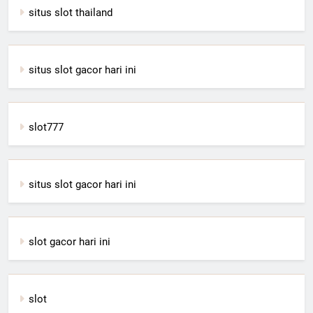
situs slot thailand
situs slot gacor hari ini
slot777
situs slot gacor hari ini
slot gacor hari ini
slot