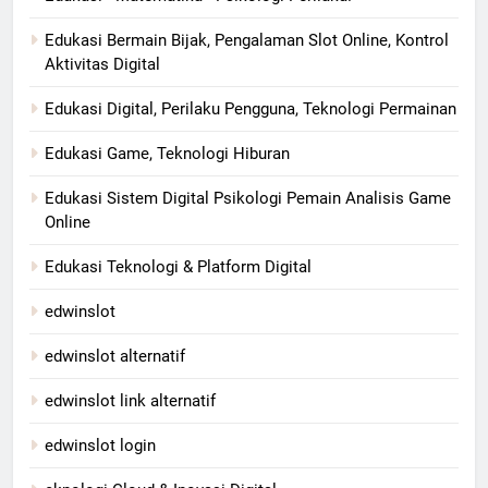
Edukasi Bermain Bijak, Pengalaman Slot Online, Kontrol
Aktivitas Digital
Edukasi Digital, Perilaku Pengguna, Teknologi Permainan
Edukasi Game, Teknologi Hiburan
Edukasi Sistem Digital Psikologi Pemain Analisis Game
Online
Edukasi Teknologi & Platform Digital
edwinslot
edwinslot alternatif
edwinslot link alternatif
edwinslot login