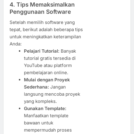
4. Tips Memaksimalkan
Penggunaan Software
Setelah memilih software yang
tepat, berikut adalah beberapa tips
untuk meningkatkan keterampilan
Anda:
Pelajari Tutorial:
Banyak
tutorial gratis tersedia di
YouTube atau platform
pembelajaran online.
Mulai dengan Proyek
Sederhana:
Jangan
langsung mencoba proyek
yang kompleks.
Gunakan Template:
Manfaatkan template
bawaan untuk
mempermudah proses