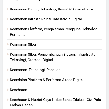
Keamanan Digital, Teknologi, Kaya787, Otomatisasi
Keamanan Infrastruktur & Tata Kelola Digital
Keamanan Platform, Pengalaman Pengguna, Teknologi
Permainan
Keamanan Siber
Keamanan Siber, Pengembangan Sistem, Infrastruktur
Teknologi, Otomasi Digital
Keamanan, Teknologi, Panduan
Keandalan Platform & Performa Akses Digital
Kesehatan
Kesehatan & Nutrisi Gaya Hidup Sehat Edukasi Gizi Pola
Makan Harian