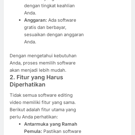
dengan tingkat keahlian
Anda.
Anggaran:
Ada software
gratis dan berbayar,
sesuaikan dengan anggaran
Anda.
Dengan mengetahui kebutuhan
Anda, proses memilih software
akan menjadi lebih mudah.
2. Fitur yang Harus
Diperhatikan
Tidak semua software editing
video memiliki fitur yang sama.
Berikut adalah fitur utama yang
perlu Anda perhatikan:
Antarmuka yang Ramah
Pemula:
Pastikan software