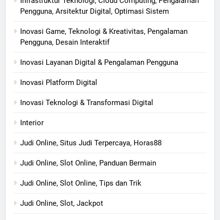
Infrastruktur Teknologi, Cloud Computing, Pengalaman
Pengguna, Arsitektur Digital, Optimasi Sistem
Inovasi Game, Teknologi & Kreativitas, Pengalaman
Pengguna, Desain Interaktif
Inovasi Layanan Digital & Pengalaman Pengguna
Inovasi Platform Digital
Inovasi Teknologi & Transformasi Digital
Interior
Judi Online, Situs Judi Terpercaya, Horas88
Judi Online, Slot Online, Panduan Bermain
Judi Online, Slot Online, Tips dan Trik
Judi Online, Slot, Jackpot