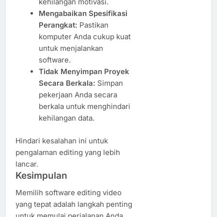
kehilangan motivasi.
Mengabaikan Spesifikasi
Perangkat:
Pastikan
komputer Anda cukup kuat
untuk menjalankan
software.
Tidak Menyimpan Proyek
Secara Berkala:
Simpan
pekerjaan Anda secara
berkala untuk menghindari
kehilangan data.
Hindari kesalahan ini untuk
pengalaman editing yang lebih
lancar.
Kesimpulan
Memilih software editing video
yang tepat adalah langkah penting
untuk memulai perjalanan Anda