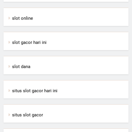
slot online
slot gacor hari ini
slot dana
situs slot gacor hari ini
situs slot gacor