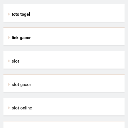
toto togel
link gacor
slot
slot gacor
slot online