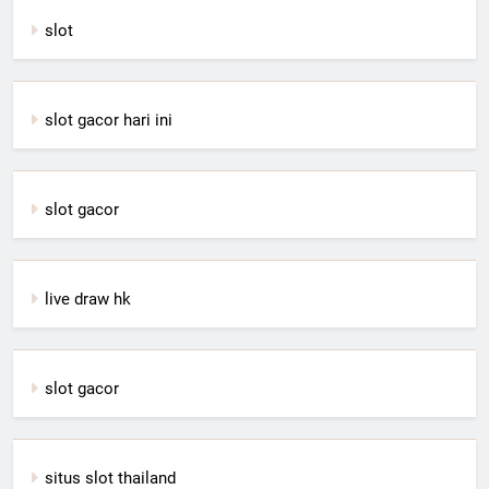
slot
slot gacor hari ini
slot gacor
live draw hk
slot gacor
situs slot thailand