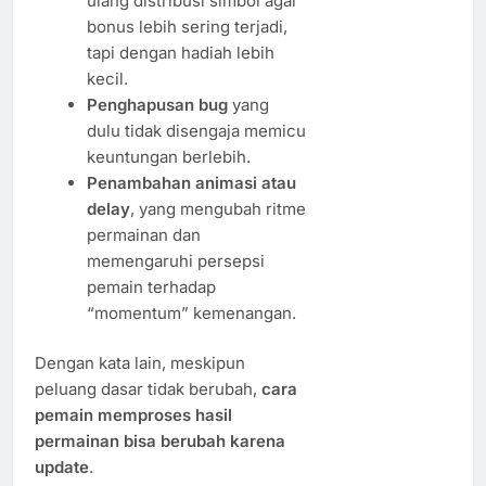
ulang distribusi simbol agar
bonus lebih sering terjadi,
tapi dengan hadiah lebih
kecil.
Penghapusan bug
yang
dulu tidak disengaja memicu
keuntungan berlebih.
Penambahan animasi atau
delay
, yang mengubah ritme
permainan dan
memengaruhi persepsi
pemain terhadap
“momentum” kemenangan.
Dengan kata lain, meskipun
peluang dasar tidak berubah,
cara
pemain memproses hasil
permainan bisa berubah karena
update
.