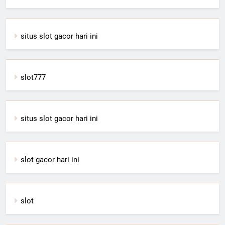
situs slot gacor hari ini
slot777
situs slot gacor hari ini
slot gacor hari ini
slot