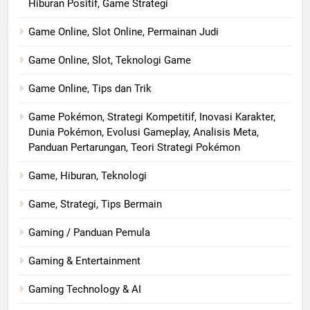
Hiburan Positif, Game Strategi
Game Online, Slot Online, Permainan Judi
Game Online, Slot, Teknologi Game
Game Online, Tips dan Trik
Game Pokémon, Strategi Kompetitif, Inovasi Karakter,
Dunia Pokémon, Evolusi Gameplay, Analisis Meta,
Panduan Pertarungan, Teori Strategi Pokémon
Game, Hiburan, Teknologi
Game, Strategi, Tips Bermain
Gaming / Panduan Pemula
Gaming & Entertainment
Gaming Technology & AI