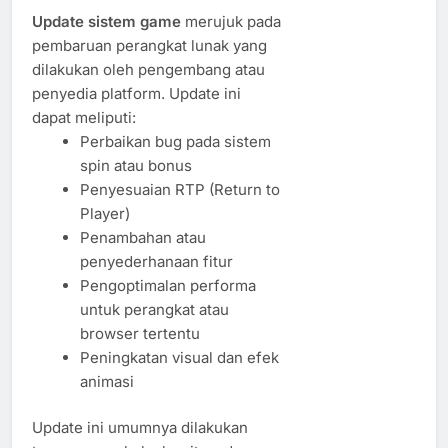
Update sistem game
merujuk pada
pembaruan perangkat lunak yang
dilakukan oleh pengembang atau
penyedia platform. Update ini
dapat meliputi:
Perbaikan bug pada sistem
spin atau bonus
Penyesuaian RTP (Return to
Player)
Penambahan atau
penyederhanaan fitur
Pengoptimalan performa
untuk perangkat atau
browser tertentu
Peningkatan visual dan efek
animasi
Update ini umumnya dilakukan