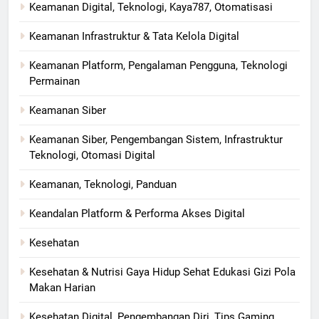
Keamanan Digital, Teknologi, Kaya787, Otomatisasi
Keamanan Infrastruktur & Tata Kelola Digital
Keamanan Platform, Pengalaman Pengguna, Teknologi
Permainan
Keamanan Siber
Keamanan Siber, Pengembangan Sistem, Infrastruktur
Teknologi, Otomasi Digital
Keamanan, Teknologi, Panduan
Keandalan Platform & Performa Akses Digital
Kesehatan
Kesehatan & Nutrisi Gaya Hidup Sehat Edukasi Gizi Pola
Makan Harian
Kesehatan Digital, Pengembangan Diri, Tips Gaming,