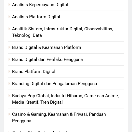
Analisis Kepercayaan Digital
Analisis Platform Digital
Analitik Sistem, Infrastruktur Digital, Observabilitas,
Teknologi Data
Brand Digital & Keamanan Platform
Brand Digital dan Perilaku Pengguna
Brand Platform Digital
Branding Digital dan Pengalaman Pengguna
Budaya Pop Global, Industri Hiburan, Game dan Anime,
Media Kreatif, Tren Digital
Casino & Gaming, Keamanan & Privasi, Panduan
Pengguna