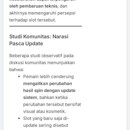
oleh pembaruan teknis
, dan
akhirnya memengaruhi persepsi
terhadap slot tersebut.
Studi Komunitas: Narasi
Pasca Update
Beberapa studi observatif pada
diskusi komunitas menunjukkan
bahwa:
Pemain lebih cenderung
mengaitkan perubahan
hasil spin dengan update
sistem
, bahkan ketika
perubahan tersebut bersifat
visual atau kosmetik.
Slot yang baru saja di-
update sering disebut