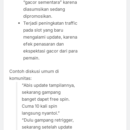
“gacor sementara” karena
diasumsikan sedang
dipromosikan.
Terjadi peningkatan traffic
pada slot yang baru
mengalami update, karena
efek penasaran dan
ekspektasi gacor dari para
pemain.
Contoh diskusi umum di
komunitas:
“Abis update tampilannya,
sekarang gampang
banget dapet free spin.
Cuma 10 kali spin
langsung nyantol.”
“Dulu gampang retrigger,
sekarang setelah update