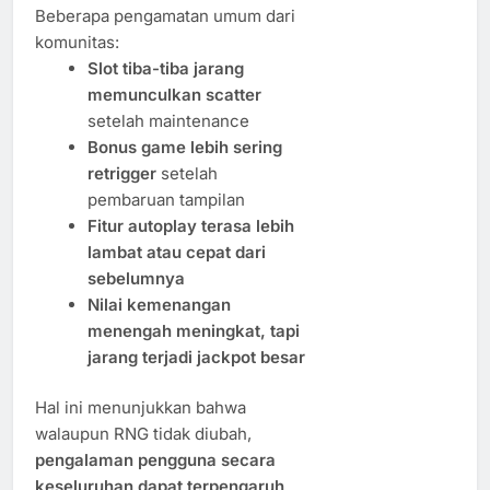
Beberapa pengamatan umum dari
komunitas:
Slot tiba-tiba jarang
memunculkan scatter
setelah maintenance
Bonus game lebih sering
retrigger
setelah
pembaruan tampilan
Fitur autoplay terasa lebih
lambat atau cepat dari
sebelumnya
Nilai kemenangan
menengah meningkat, tapi
jarang terjadi jackpot besar
Hal ini menunjukkan bahwa
walaupun RNG tidak diubah,
pengalaman pengguna secara
keseluruhan dapat terpengaruh