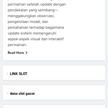
permainan setelah update dengan
pendekatan yang seimbang—
menggabungkan observasi,
pengelolaan modal, dan
pemahaman terhadap bagaimana
update sistem memengaruhi
aspek-aspek visual dan interaktif
permainan.
Read More
LINK SLOT
dana slot gacor