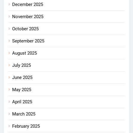
December 2025
November 2025
October 2025
September 2025
August 2025
July 2025
June 2025
May 2025
April 2025
March 2025
February 2025