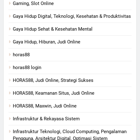
Gaming, Slot Online
Gaya Hidup Digital, Teknologi, Kesehatan & Produktivitas
Gaya Hidup Sehat & Kesehatan Mental
Gaya Hidup, Hiburan, Judi Online
horas88
horas88 login
HORAS88, Judi Online, Strategi Sukses
HORAS88, Keamanan Situs, Judi Online
HORAS88, Maxwin, Judi Online
Infrastruktur & Rekayasa Sistem
Infrastruktur Teknologi, Cloud Computing, Pengalaman
Pengguna, Arsitektur Digital, Optimasi Sistem