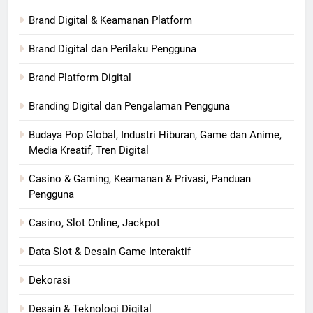
Brand Digital & Keamanan Platform
Brand Digital dan Perilaku Pengguna
Brand Platform Digital
Branding Digital dan Pengalaman Pengguna
Budaya Pop Global, Industri Hiburan, Game dan Anime,
Media Kreatif, Tren Digital
Casino & Gaming, Keamanan & Privasi, Panduan
Pengguna
Casino, Slot Online, Jackpot
Data Slot & Desain Game Interaktif
Dekorasi
Desain & Teknologi Digital