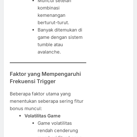
Muncul setelah
kombinasi
kemenangan
berturut-turut.
Banyak ditemukan di
game dengan sistem
tumble atau
avalanche.
Faktor yang Mempengaruhi
Frekuensi Trigger
Beberapa faktor utama yang
menentukan seberapa sering fitur
bonus muncul:
Volatilitas Game
Game volatilitas
rendah cenderung