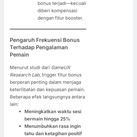
bonus terjadi—kecuali
diberi kompensasi
dengan fitur booster.
Pengaruh Frekuensi Bonus
Terhadap Pengalaman
Pemain
Menurut studi dari
GameUX
Research Lab
, trigger fitur bonus
berperan penting dalam menjaga
keterlibatan dan kepuasan pemain.
Beberapa efek langsungnya antara
lain:
Meningkatkan waktu sesi
bermain hingga 25%
Menumbuhkan rasa ingin
tahu dan ketagihan positif