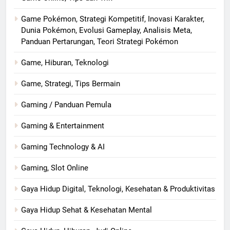
Game Pokémon, Strategi Kompetitif, Inovasi Karakter,
Dunia Pokémon, Evolusi Gameplay, Analisis Meta,
Panduan Pertarungan, Teori Strategi Pokémon
Game, Hiburan, Teknologi
Game, Strategi, Tips Bermain
Gaming / Panduan Pemula
Gaming & Entertainment
Gaming Technology & AI
Gaming, Slot Online
Gaya Hidup Digital, Teknologi, Kesehatan & Produktivitas
Gaya Hidup Sehat & Kesehatan Mental