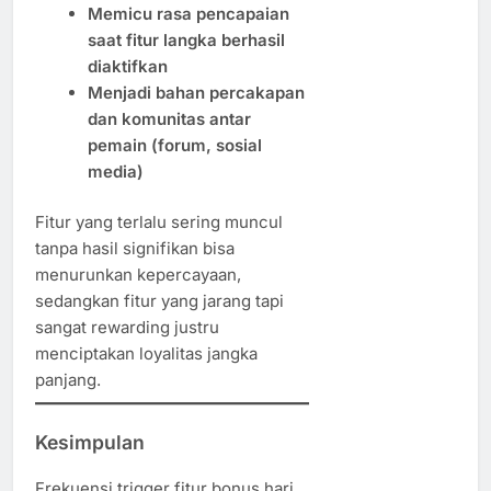
Memicu rasa pencapaian
saat fitur langka berhasil
diaktifkan
Menjadi bahan percakapan
dan komunitas antar
pemain (forum, sosial
media)
Fitur yang terlalu sering muncul
tanpa hasil signifikan bisa
menurunkan kepercayaan,
sedangkan fitur yang jarang tapi
sangat rewarding justru
menciptakan loyalitas jangka
panjang.
Kesimpulan
Frekuensi trigger fitur bonus hari