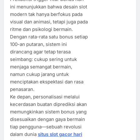
ini menunjukkan bahwa desain slot
modern tak hanya berfokus pada
visual dan animasi, tetapi juga pada
ritme dan psikologi bermain.
Dengan rata-rata satu bonus setiap
100-an putaran, sistem ini
dirancang agar tetap terasa
seimbang: cukup sering untuk
menjaga semangat bermain,
namun cukup jarang untuk
menciptakan ekspektasi dan rasa
penasaran.
Ke depan, personalisasi melalui
kecerdasan buatan diprediksi akan
memungkinkan sistem bonus yang
disesuaikan dengan gaya bermain
tiap pengguna—sebuah revolusi
dalam dunia
situs slot gacor hari