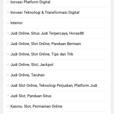
Inovasi Platform Digital
Inovasi Teknologi & Transformasi Digital
Interior
Judi Online, Situs Judi Terpercaya, Horas88
Judi Online, Slot Online, Panduan Bermain
Judi Online, Slot Online, Tips dan Trik
Judi Online, Slot, Jackpot
Judi Online, Taruhan
Judi Slot Online, Teknologi Perjudian, Platform Judi
Judi Slot, Panduan Situs
Kasino, Slot, Permainan Online