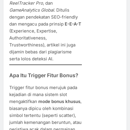
ReelTracker Pro
, dan
GameAnalytics Global
. Ditulis
dengan pendekatan SEO-friendly
dan mengacu pada prinsip
E-E-A-T
(Experience, Expertise,
Authoritativeness,
Trustworthiness), artikel ini juga
dijamin bebas dari plagiarisme
serta lolos deteksi AI.
Apa Itu Trigger Fitur Bonus?
Trigger fitur bonus merujuk pada
kejadian di mana sistem slot
mengaktifkan
mode bonus khusus
,
biasanya dipicu oleh kombinasi
simbol tertentu (seperti scatter),
jumlah kemenangan beruntun, atau
peristiwa acak dalam permainan.