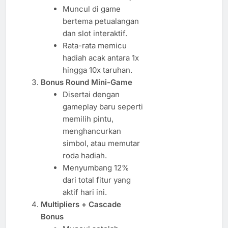
Muncul di game
bertema petualangan
dan slot interaktif.
Rata-rata memicu
hadiah acak antara 1x
hingga 10x taruhan.
Bonus Round Mini-Game
Disertai dengan
gameplay baru seperti
memilih pintu,
menghancurkan
simbol, atau memutar
roda hadiah.
Menyumbang 12%
dari total fitur yang
aktif hari ini.
Multipliers + Cascade
Bonus