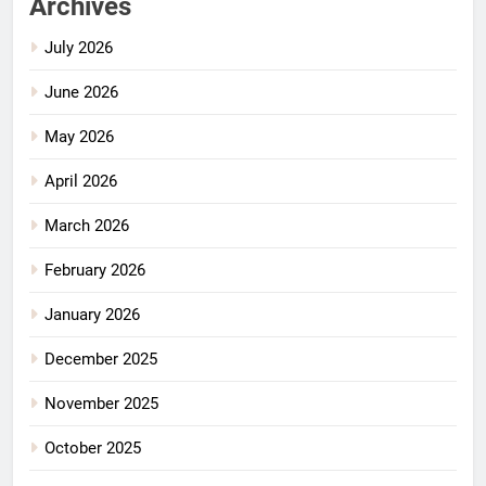
Archives
July 2026
June 2026
May 2026
April 2026
March 2026
February 2026
January 2026
December 2025
November 2025
October 2025