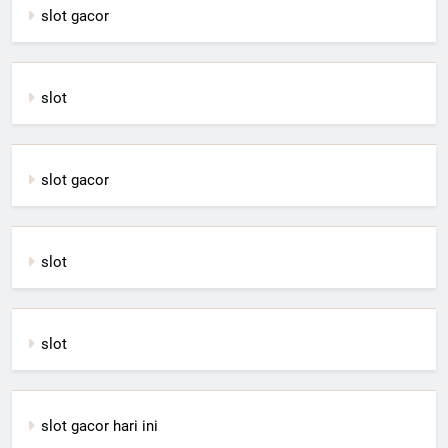
slot gacor
slot
slot gacor
slot
slot
slot gacor hari ini