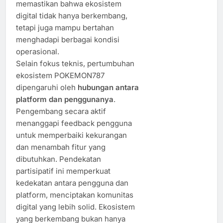
memastikan bahwa ekosistem
digital tidak hanya berkembang,
tetapi juga mampu bertahan
menghadapi berbagai kondisi
operasional.
Selain fokus teknis, pertumbuhan
ekosistem POKEMON787
dipengaruhi oleh
hubungan antara
platform dan penggunanya
.
Pengembang secara aktif
menanggapi feedback pengguna
untuk memperbaiki kekurangan
dan menambah fitur yang
dibutuhkan. Pendekatan
partisipatif ini memperkuat
kedekatan antara pengguna dan
platform, menciptakan komunitas
digital yang lebih solid. Ekosistem
yang berkembang bukan hanya