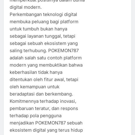
digital modern.
Perkembangan teknologi digital
membuka peluang bagi platform
untuk tumbuh bukan hanya
sebagai layanan tunggal, tetapi
sebagai sebuah ekosistem yang
saling terhubung. POKEMON787
adalah salah satu contoh platform
modern yang membuktikan bahwa
keberhasilan tidak hanya
ditentukan oleh fitur awal, tetapi
oleh kemampuan untuk
beradaptasi dan berkembang.
Komitmennya terhadap inovasi,
pembaruan teratur, dan respons
terhadap pola pengguna
menjadikan POKEMON787 sebuah
ekosistem digital yang terus hidup