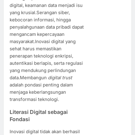
digital, keamanan data menjadi isu
yang krusial.Serangan siber,
kebocoran informasi, hingga
penyalahgunaan data pribadi dapat
mengancam kepercayaan
masyarakat.Inovasi digital yang
sehat harus memastikan
penerapan teknologi enkripsi,
autentikasi berlapis, serta regulasi
yang mendukung perlindungan
data.Membangun
digital trust
adalah pondasi penting dalam
menjaga keberlangsungan
transformasi teknologi.
Literasi Digital sebagai
Fondasi
Inovasi digital tidak akan berhasil