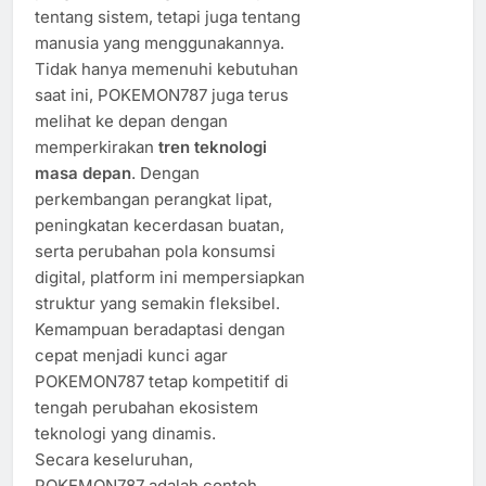
tentang sistem, tetapi juga tentang
manusia yang menggunakannya.
Tidak hanya memenuhi kebutuhan
saat ini, POKEMON787 juga terus
melihat ke depan dengan
memperkirakan
tren teknologi
masa depan
. Dengan
perkembangan perangkat lipat,
peningkatan kecerdasan buatan,
serta perubahan pola konsumsi
digital, platform ini mempersiapkan
struktur yang semakin fleksibel.
Kemampuan beradaptasi dengan
cepat menjadi kunci agar
POKEMON787 tetap kompetitif di
tengah perubahan ekosistem
teknologi yang dinamis.
Secara keseluruhan,
POKEMON787 adalah contoh