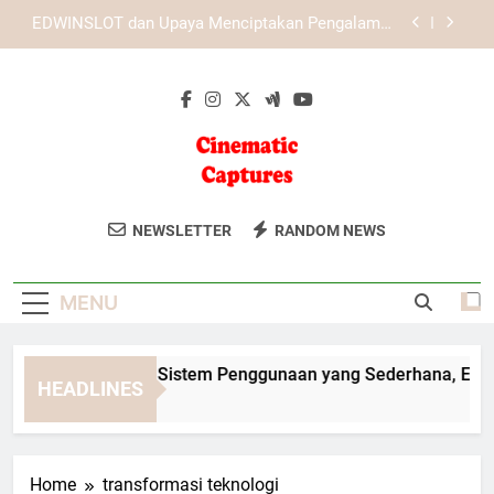
Skip
LEBAH4D dan Upaya Menciptakan Pengalaman
to
Pengguna yang Lebih Baik
content
KAYA787 dengan Konsep Layanan Digital yang
Efisien dan Responsif
LEBAH4D dengan Sistem Penggunaan yang
Sederhana, Efektif, dan Mudah Dipahami
EDWINSLOT dan Upaya Menciptakan Pengalaman
Pengguna yang Lebih Baik
Cinematic
Abadikan Momen Istimewa Anda
LEBAH4D dan Upaya Menciptakan Pengalaman
NEWSLETTER
RANDOM NEWS
Pengguna yang Lebih Baik
Captures
Dengan Cinematic Captures. Fotografi
KAYA787 dengan Konsep Layanan Digital yang
Dan Video Berkualitas Sinematik Untuk
Efisien dan Responsif
MENU
Kenangan Anda.
BAH4D dengan Sistem Penggunaan yang Sederhana, Efektif,
HEADLINES
Weeks Ago
Home
transformasi teknologi