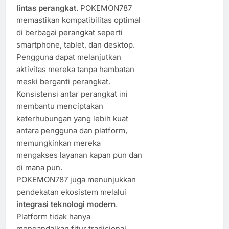
lintas perangkat
. POKEMON787
memastikan kompatibilitas optimal
di berbagai perangkat seperti
smartphone, tablet, dan desktop.
Pengguna dapat melanjutkan
aktivitas mereka tanpa hambatan
meski berganti perangkat.
Konsistensi antar perangkat ini
membantu menciptakan
keterhubungan yang lebih kuat
antara pengguna dan platform,
memungkinkan mereka
mengakses layanan kapan pun dan
di mana pun.
POKEMON787 juga menunjukkan
pendekatan ekosistem melalui
integrasi teknologi modern
.
Platform tidak hanya
mengandalkan fitur tradisional,