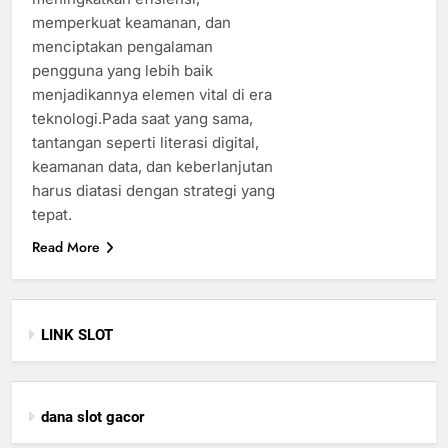
memperkuat keamanan, dan
menciptakan pengalaman
pengguna yang lebih baik
menjadikannya elemen vital di era
teknologi.Pada saat yang sama,
tantangan seperti literasi digital,
keamanan data, dan keberlanjutan
harus diatasi dengan strategi yang
tepat.
Read More
LINK SLOT
dana slot gacor