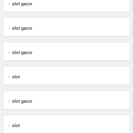
slot gacor
slot gacor
slot gacor
slot
slot gacor
slot