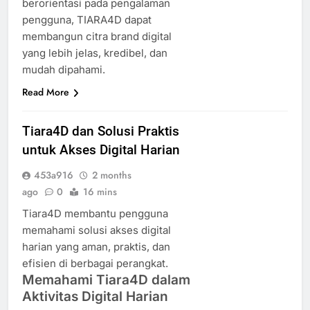
berorientasi pada pengalaman
pengguna, TIARA4D dapat
membangun citra brand digital
yang lebih jelas, kredibel, dan
mudah dipahami.
Read More
Tiara4D dan Solusi Praktis
untuk Akses Digital Harian
453a916
2 months
ago
0
16 mins
Tiara4D membantu pengguna
memahami solusi akses digital
harian yang aman, praktis, dan
efisien di berbagai perangkat.
Memahami Tiara4D dalam
Aktivitas Digital Harian