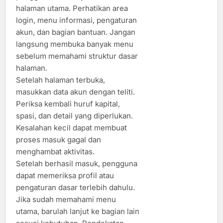
halaman utama. Perhatikan area
login, menu informasi, pengaturan
akun, dan bagian bantuan. Jangan
langsung membuka banyak menu
sebelum memahami struktur dasar
halaman.
Setelah halaman terbuka,
masukkan data akun dengan teliti.
Periksa kembali huruf kapital,
spasi, dan detail yang diperlukan.
Kesalahan kecil dapat membuat
proses masuk gagal dan
menghambat aktivitas.
Setelah berhasil masuk, pengguna
dapat memeriksa profil atau
pengaturan dasar terlebih dahulu.
Jika sudah memahami menu
utama, barulah lanjut ke bagian lain