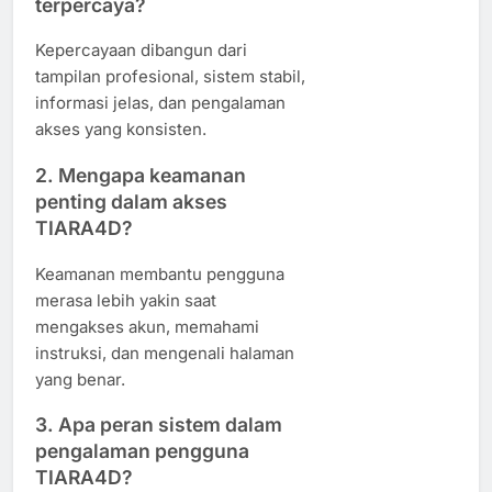
terpercaya?
Kepercayaan dibangun dari
tampilan profesional, sistem stabil,
informasi jelas, dan pengalaman
akses yang konsisten.
2. Mengapa keamanan
penting dalam akses
TIARA4D?
Keamanan membantu pengguna
merasa lebih yakin saat
mengakses akun, memahami
instruksi, dan mengenali halaman
yang benar.
3. Apa peran sistem dalam
pengalaman pengguna
TIARA4D?