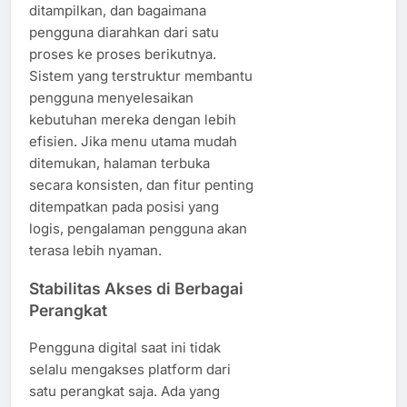
ditampilkan, dan bagaimana
pengguna diarahkan dari satu
proses ke proses berikutnya.
Sistem yang terstruktur membantu
pengguna menyelesaikan
kebutuhan mereka dengan lebih
efisien. Jika menu utama mudah
ditemukan, halaman terbuka
secara konsisten, dan fitur penting
ditempatkan pada posisi yang
logis, pengalaman pengguna akan
terasa lebih nyaman.
Stabilitas Akses di Berbagai
Perangkat
Pengguna digital saat ini tidak
selalu mengakses platform dari
satu perangkat saja. Ada yang