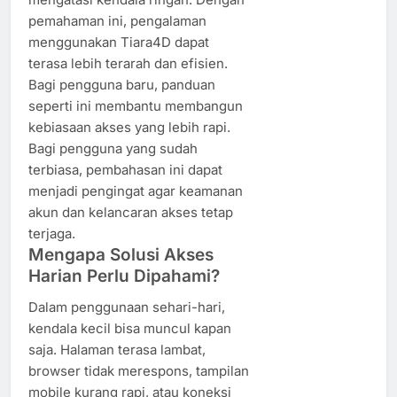
pemahaman ini, pengalaman
menggunakan Tiara4D dapat
terasa lebih terarah dan efisien.
Bagi pengguna baru, panduan
seperti ini membantu membangun
kebiasaan akses yang lebih rapi.
Bagi pengguna yang sudah
terbiasa, pembahasan ini dapat
menjadi pengingat agar keamanan
akun dan kelancaran akses tetap
terjaga.
Mengapa Solusi Akses
Harian Perlu Dipahami?
Dalam penggunaan sehari-hari,
kendala kecil bisa muncul kapan
saja. Halaman terasa lambat,
browser tidak merespons, tampilan
mobile kurang rapi, atau koneksi