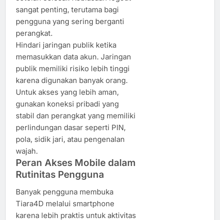
sangat penting, terutama bagi
pengguna yang sering berganti
perangkat.
Hindari jaringan publik ketika
memasukkan data akun. Jaringan
publik memiliki risiko lebih tinggi
karena digunakan banyak orang.
Untuk akses yang lebih aman,
gunakan koneksi pribadi yang
stabil dan perangkat yang memiliki
perlindungan dasar seperti PIN,
pola, sidik jari, atau pengenalan
wajah.
Peran Akses Mobile dalam
Rutinitas Pengguna
Banyak pengguna membuka
Tiara4D melalui smartphone
karena lebih praktis untuk aktivitas