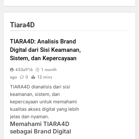
Tiara4D
TIARA4D: Analisis Brand
Digital dari Sisi Keamanan,
Sistem, dan Kepercayaan
453a916
1 month
ago
0
12 mins
TIARA4D dianalisis dari sisi
keamanan, sistem, dan
kepercayaan untuk memahami
kualitas akses digital yang lebih
jelas dan nyaman.
Memahami TIARA4D
sebagai Brand Digital