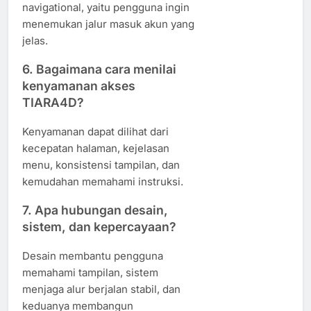
navigational, yaitu pengguna ingin
menemukan jalur masuk akun yang
jelas.
6. Bagaimana cara menilai
kenyamanan akses
TIARA4D?
Kenyamanan dapat dilihat dari
kecepatan halaman, kejelasan
menu, konsistensi tampilan, dan
kemudahan memahami instruksi.
7. Apa hubungan desain,
sistem, dan kepercayaan?
Desain membantu pengguna
memahami tampilan, sistem
menjaga alur berjalan stabil, dan
keduanya membangun