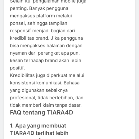
Selain itu, pengalaman mobile juga
penting. Banyak pengguna
mengakses platform melalui
ponsel, sehingga tampilan
responsif menjadi bagian dari
kredibilitas brand. Jika pengguna
bisa mengakses halaman dengan
nyaman dari perangkat apa pun,
kesan terhadap brand akan lebih
positif.
Kredibilitas juga diperkuat melalui
konsistensi komunikasi. Bahasa
yang digunakan sebaiknya
profesional, tidak berlebihan, dan
tidak memberi klaim tanpa dasar.
FAQ tentang TIARA4D
1. Apa yang membuat
TIARA4D terlihat lebih