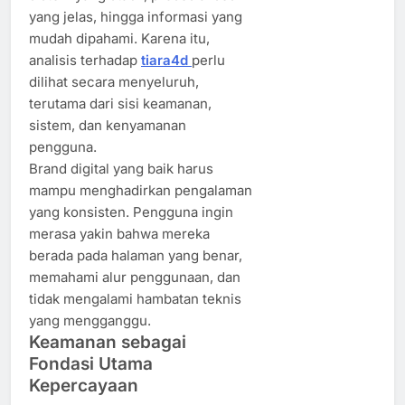
yang jelas, hingga informasi yang
mudah dipahami. Karena itu,
analisis terhadap
tiara4d
perlu
dilihat secara menyeluruh,
terutama dari sisi keamanan,
sistem, dan kenyamanan
pengguna.
Brand digital yang baik harus
mampu menghadirkan pengalaman
yang konsisten. Pengguna ingin
merasa yakin bahwa mereka
berada pada halaman yang benar,
memahami alur penggunaan, dan
tidak mengalami hambatan teknis
yang mengganggu.
Keamanan sebagai
Fondasi Utama
Kepercayaan