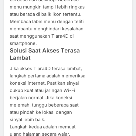
menu mungkin tampil lebih ringkas
atau berada di balik ikon tertentu.
Membaca label menu dengan teliti
membantu menghindari kesalahan
saat menggunakan Tiara4D di
smartphone.
Solusi Saat Akses Terasa
Lambat
Jika akses Tiara4D terasa lambat,
langkah pertama adalah memeriksa
koneksi internet. Pastikan sinyal
cukup kuat atau jaringan Wi-Fi
berjalan normal. Jika koneksi
melemah, tunggu beberapa saat
atau pindah ke lokasi dengan
sinyal lebih baik.
Langkah kedua adalah memuat
ulang halaman secara wajar.