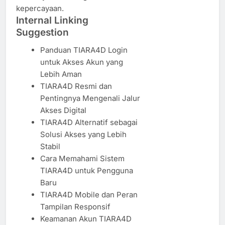
kepercayaan.
Internal Linking
Suggestion
Panduan TIARA4D Login
untuk Akses Akun yang
Lebih Aman
TIARA4D Resmi dan
Pentingnya Mengenali Jalur
Akses Digital
TIARA4D Alternatif sebagai
Solusi Akses yang Lebih
Stabil
Cara Memahami Sistem
TIARA4D untuk Pengguna
Baru
TIARA4D Mobile dan Peran
Tampilan Responsif
Keamanan Akun TIARA4D