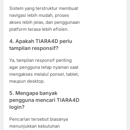
Sistem yang terstruktur membuat
navigasi lebih mudah, proses
akses lebih jelas, dan penggunaan
platform terasa lebih efisien.
4. Apakah TIARA4D perlu
tampilan responsif?
Ya, tampilan responsif penting
agar pengguna tetap nyaman saat
mengakses melalui ponsel, tablet,
maupun desktop.
5. Mengapa banyak
pengguna mencari TIARA4D
login?
Pencarian tersebut biasanya
menunjukkan kebutuhan