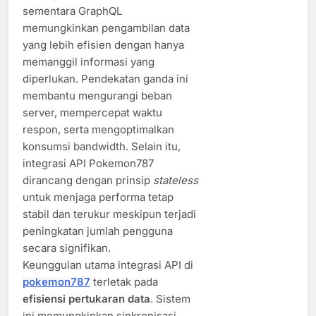
sementara GraphQL
memungkinkan pengambilan data
yang lebih efisien dengan hanya
memanggil informasi yang
diperlukan. Pendekatan ganda ini
membantu mengurangi beban
server, mempercepat waktu
respon, serta mengoptimalkan
konsumsi bandwidth. Selain itu,
integrasi API Pokemon787
dirancang dengan prinsip
stateless
untuk menjaga performa tetap
stabil dan terukur meskipun terjadi
peningkatan jumlah pengguna
secara signifikan.
Keunggulan utama integrasi API di
pokemon787
terletak pada
efisiensi pertukaran data
. Sistem
ini memungkinkan sinkronisasi