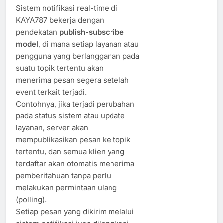
Sistem notifikasi real-time di
KAYA787 bekerja dengan
pendekatan
publish-subscribe
model
, di mana setiap layanan atau
pengguna yang berlangganan pada
suatu topik tertentu akan
menerima pesan segera setelah
event terkait terjadi.
Contohnya, jika terjadi perubahan
pada status sistem atau update
layanan, server akan
mempublikasikan pesan ke topik
tertentu, dan semua klien yang
terdaftar akan otomatis menerima
pemberitahuan tanpa perlu
melakukan permintaan ulang
(polling).
Setiap pesan yang dikirim melalui