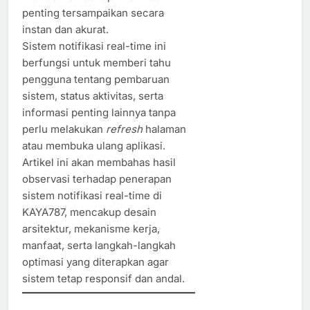
penting tersampaikan secara
instan dan akurat.
Sistem notifikasi real-time ini
berfungsi untuk memberi tahu
pengguna tentang pembaruan
sistem, status aktivitas, serta
informasi penting lainnya tanpa
perlu melakukan
refresh
halaman
atau membuka ulang aplikasi.
Artikel ini akan membahas hasil
observasi terhadap penerapan
sistem notifikasi real-time di
KAYA787, mencakup desain
arsitektur, mekanisme kerja,
manfaat, serta langkah-langkah
optimasi yang diterapkan agar
sistem tetap responsif dan andal.