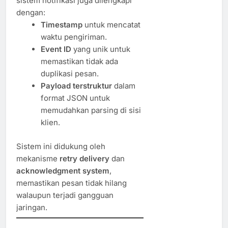
sistem notifikasi juga dilengkapi
dengan:
Timestamp
untuk mencatat
waktu pengiriman.
Event ID
yang unik untuk
memastikan tidak ada
duplikasi pesan.
Payload terstruktur
dalam
format JSON untuk
memudahkan parsing di sisi
klien.
Sistem ini didukung oleh
mekanisme
retry delivery
dan
acknowledgment system
,
memastikan pesan tidak hilang
walaupun terjadi gangguan
jaringan.