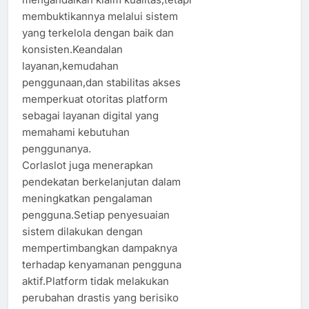
membuktikannya melalui sistem
yang terkelola dengan baik dan
konsisten.Keandalan
layanan,kemudahan
penggunaan,dan stabilitas akses
memperkuat otoritas platform
sebagai layanan digital yang
memahami kebutuhan
penggunanya.
Corlaslot juga menerapkan
pendekatan berkelanjutan dalam
meningkatkan pengalaman
pengguna.Setiap penyesuaian
sistem dilakukan dengan
mempertimbangkan dampaknya
terhadap kenyamanan pengguna
aktif.Platform tidak melakukan
perubahan drastis yang berisiko