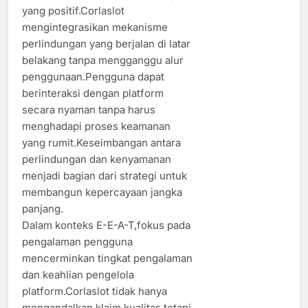
yang positif.Corlaslot
mengintegrasikan mekanisme
perlindungan yang berjalan di latar
belakang tanpa mengganggu alur
penggunaan.Pengguna dapat
berinteraksi dengan platform
secara nyaman tanpa harus
menghadapi proses keamanan
yang rumit.Keseimbangan antara
perlindungan dan kenyamanan
menjadi bagian dari strategi untuk
membangun kepercayaan jangka
panjang.
Dalam konteks E-E-A-T,fokus pada
pengalaman pengguna
mencerminkan tingkat pengalaman
dan keahlian pengelola
platform.Corlaslot tidak hanya
mengandalkan klaim kualitas,tetapi