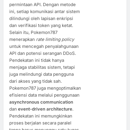
permintaan API. Dengan metode
ini, setiap komunikasi antar sistem
dilindungi oleh lapisan enkripsi
dan verifikasi token yang ketat.
Selain itu, Pokemon787
menerapkan
rate limiting policy
untuk mencegah penyalahgunaan
API dan potensi serangan DDoS.
Pendekatan ini tidak hanya
menjaga stabilitas sistem, tetapi
juga melindungi data pengguna
dari akses yang tidak sah.
Pokemon787 juga mengoptimalkan
efisiensi data melalui penggunaan
asynchronous communication
dan
event-driven architecture
.
Pendekatan ini memungkinkan
proses berjalan secara paralel
tanpa harus menunggu satu tugas