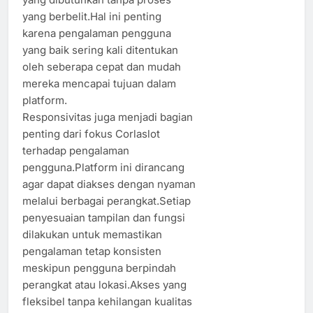
yang berbelit.Hal ini penting
karena pengalaman pengguna
yang baik sering kali ditentukan
oleh seberapa cepat dan mudah
mereka mencapai tujuan dalam
platform.
Responsivitas juga menjadi bagian
penting dari fokus Corlaslot
terhadap pengalaman
pengguna.Platform ini dirancang
agar dapat diakses dengan nyaman
melalui berbagai perangkat.Setiap
penyesuaian tampilan dan fungsi
dilakukan untuk memastikan
pengalaman tetap konsisten
meskipun pengguna berpindah
perangkat atau lokasi.Akses yang
fleksibel tanpa kehilangan kualitas