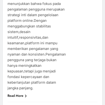
menunjukkan bahwa fokus pada
pengalaman pengguna merupakan
strategi inti dalam pengelolaan
platform online.Dengan
menggabungkan stabilitas
sistem,desain
intuitif,responsivitas,dan
keamanan,platform ini mampu
memberikan pengalaman yang
nyaman dan konsisten.Pengalaman
pengguna yang terjaga bukan
hanya meningkatkan
kepuasan,tetapi juga menjadi
fondasi kepercayaan dan
keberlanjutan platform dalam
jangka panjang.
Read More