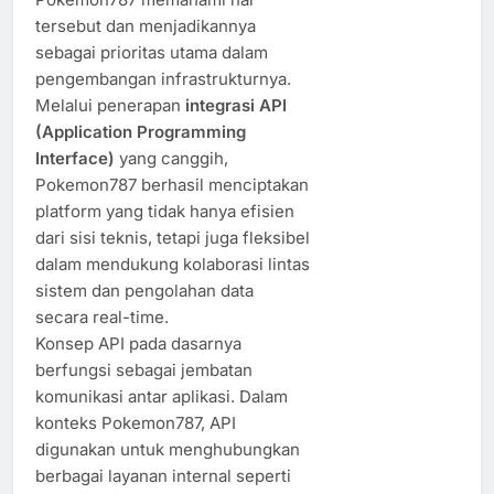
tersebut dan menjadikannya
sebagai prioritas utama dalam
pengembangan infrastrukturnya.
Melalui penerapan
integrasi API
(Application Programming
Interface)
yang canggih,
Pokemon787 berhasil menciptakan
platform yang tidak hanya efisien
dari sisi teknis, tetapi juga fleksibel
dalam mendukung kolaborasi lintas
sistem dan pengolahan data
secara real-time.
Konsep API pada dasarnya
berfungsi sebagai jembatan
komunikasi antar aplikasi. Dalam
konteks Pokemon787, API
digunakan untuk menghubungkan
berbagai layanan internal seperti