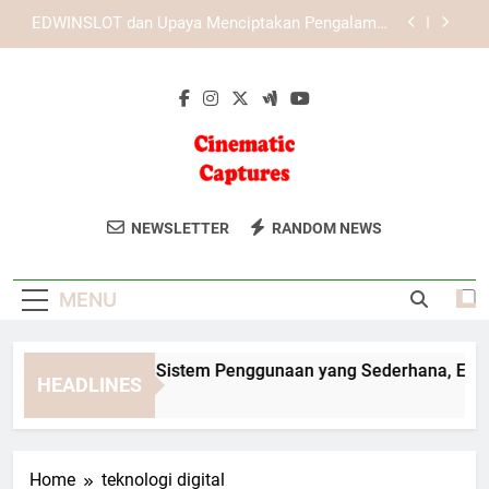
Skip
LEBAH4D dan Upaya Menciptakan Pengalaman
to
Pengguna yang Lebih Baik
content
KAYA787 dengan Konsep Layanan Digital yang
Efisien dan Responsif
LEBAH4D dengan Sistem Penggunaan yang
Sederhana, Efektif, dan Mudah Dipahami
EDWINSLOT dan Upaya Menciptakan Pengalaman
Pengguna yang Lebih Baik
Cinematic
Abadikan Momen Istimewa Anda
LEBAH4D dan Upaya Menciptakan Pengalaman
NEWSLETTER
RANDOM NEWS
Pengguna yang Lebih Baik
Captures
Dengan Cinematic Captures. Fotografi
KAYA787 dengan Konsep Layanan Digital yang
Dan Video Berkualitas Sinematik Untuk
Efisien dan Responsif
MENU
Kenangan Anda.
EBAH4D dengan Sistem Penggunaan yang Sederhana, Efektif
HEADLINES
 Weeks Ago
Home
teknologi digital