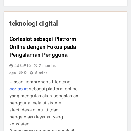
teknologi digital
Corlaslot sebagai Platform
Online dengan Fokus pada
Pengalaman Pengguna
453a916
7 months
ago
0
6 mins
Ulasan komprehensif tentang
corlaslot
sebagai platform online
yang mengutamakan pengalaman
pengguna melalui sistem
stabil,desain intuitif,dan
pengelolaan layanan yang
konsisten.
Pengalaman pengguna menjadi