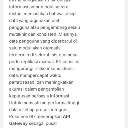
informasi antar modul secara
instan, memastikan bahwa setiap
data yang digunakan oleh
pengguna atau pengembang selalu
mutakhir dan konsisten. Misalnya,
data pengguna yang diperbarui di
satu modul akan otomatis
tercermin di seluruh sistem tanpa
perlu replikasi manual. Efisiensi ini
mengurangi risiko inkonsistensi
data, mempercepat waktu
pemrosesan, dan meningkatkan
akurasi dalam pengambilan
keputusan berbasis informasi.
Untuk memastikan performa tinggi
dalam setiap proses integrasi,
Pokemon787 menerapkan
API
Gateway
sebagai pusat