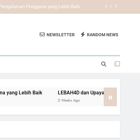
engalaman Pengguna yang Lebih Baik
engalaman Pengguna yang Lebih Baik
n Digital yang Efisien dan Responsif
NEWSLETTER
RANDOM NEWS
erhana, Efektif, dan Mudah Dipahami
an Video Berkualitas Sinematik Untuk Kenangan Anda.
engalaman Pengguna yang Lebih Baik
engalaman Pengguna yang Lebih Baik
n Digital yang Efisien dan Responsif
h Baik
LEBAH4D dan Upaya Menciptakan Pengalaman P
2 Weeks Ago