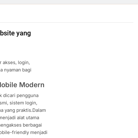
bsite yang
 akses, login,
sa nyaman bagi
obile Modern
ak dicari pengguna
mi, sistem login,
a yang praktis.Dalam
menjadi alat utama
mengakses berbagai
obile-friendly menjadi