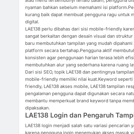
atau menu tersembunyi terlalu dalam, pengguna bi
nyaman bahkan sebelum memahami isi platform.Pe
kurang baik dapat membuat pengguna ragu untuk me
digital.
LAE138 perlu dibahas dari sisi mobile-friendly ka
sangat berkaitan dengan desain visual dan struktu
baru membutuhkan tampilan yang mudah dipahami 
platform secara bertahap.Pengguna aktif membutu
konsisten agar penggunaan harian terasa lebih efi
membutuhkan alur yang sederhana karena ruang lay
Dari sisi SEO, topik LAE138 dan pentingnya tampila
mobile-friendly memiliki nilai kuat.Keyword sepert
friendly, LAE138 akses mobile, LAE138 tampilan res
pengalaman pengguna dapat digunakan secara natura
membantu memperkuat brand keyword tanpa membu
dipaksakan.
LAE138 Login dan Pengaruh Tampi
LAE138 login menjadi salah satu variasi pencarian 
karena pengguna ingin menemukan akses masuk ya