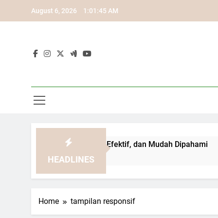
Skip
August 6, 2026
1:01:46 AM
to
content
Cin
Abadikan 
ang Sederhana, Efektif, dan Mudah Dipahami
EDWINSL
2 Weeks A
HEADLINES
Home
tampilan responsif