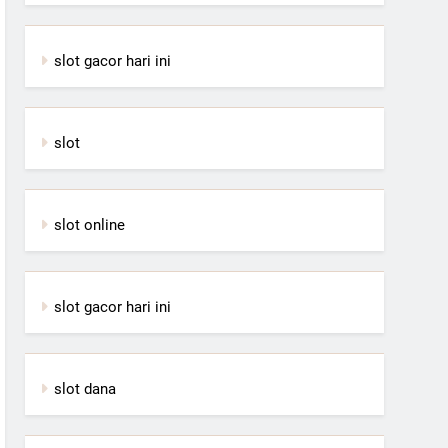
slot gacor hari ini
slot
slot online
slot gacor hari ini
slot dana