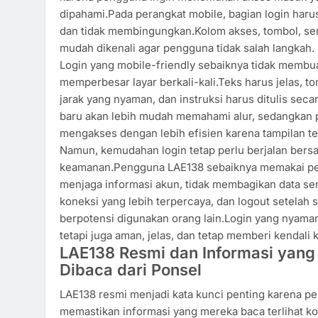
dipahami.Pada perangkat mobile, bagian login harus
dan tidak membingungkan.Kolom akses, tombol, sert
mudah dikenali agar pengguna tidak salah langkah.
Login yang mobile-friendly sebaiknya tidak memb
memperbesar layar berkali-kali.Teks harus jelas, to
jarak yang nyaman, dan instruksi harus ditulis sec
baru akan lebih mudah memahami alur, sedangkan 
mengakses dengan lebih efisien karena tampilan ter
Namun, kemudahan login tetap perlu berjalan bers
keamanan.Pengguna LAE138 sebaiknya memakai per
menjaga informasi akun, tidak membagikan data se
koneksi yang lebih terpercaya, dan logout setelah s
berpotensi digunakan orang lain.Login yang nyama
tetapi juga aman, jelas, dan tetap memberi kendali
LAE138 Resmi dan Informasi yan
Dibaca dari Ponsel
LAE138 resmi menjadi kata kunci penting karena p
memastikan informasi yang mereka baca terlihat kon