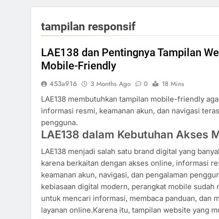
tampilan responsif
LAE138 dan Pentingnya Tampilan We
Mobile-Friendly
453a916
3 Months Ago
0
18 Mins
LAE138 membutuhkan tampilan mobile-friendly agar
informasi resmi, keamanan akun, dan navigasi tera
pengguna.
LAE138 dalam Kebutuhan Akses M
LAE138 menjadi salah satu brand digital yang bany
karena berkaitan dengan akses online, informasi res
keamanan akun, navigasi, dan pengalaman penggun
kebiasaan digital modern, perangkat mobile sudah 
untuk mencari informasi, membaca panduan, dan 
layanan online.Karena itu, tampilan website yang m