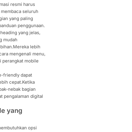
masi resmi harus
lu membaca seluruh
gian yang paling
u panduan penggunaan.
heading yang jelas,
ang mudah
bihan.Mereka lebih
cara mengenali menu,
 perangkat mobile
-friendly dapat
ih cepat.Ketika
ebak-nebak bagian
t pengalaman digital
le yang
 membutuhkan opsi