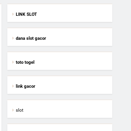
LINK SLOT
dana slot gacor
toto togel
link gacor
slot