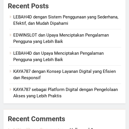
Recent Posts
LEBAH4D dengan Sistem Penggunaan yang Sederhana,
Efektif, dan Mudah Dipahami
EDWINSLOT dan Upaya Menciptakan Pengalaman
Pengguna yang Lebih Baik
LEBAH4D dan Upaya Menciptakan Pengalaman
Pengguna yang Lebih Baik
KAYA787 dengan Konsep Layanan Digital yang Efisien
dan Responsif
KAYA787 sebagai Platform Digital dengan Pengelolaan
Akses yang Lebih Praktis
Recent Comments