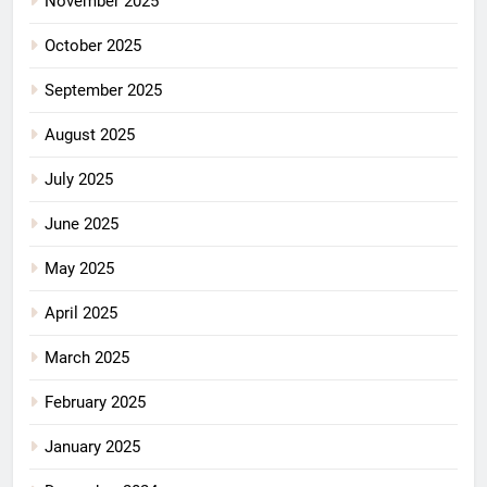
November 2025
October 2025
September 2025
August 2025
July 2025
June 2025
May 2025
April 2025
March 2025
February 2025
January 2025