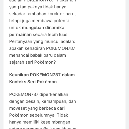
yang tampaknya tidak hanya
sekadar tambahan karakter baru,
tetapi juga membawa potensi
untuk
mengubah dinamika
permainan
secara lebih luas.
Pertanyaan yang muncul adalah:
apakah kehadiran POKEMON787
menandai babak baru dalam
sejarah seri Pokémon?
Keunikan POKEMON787 dalam
Konteks Seri Pokémon
POKEMON787 diperkenalkan
dengan desain, kemampuan, dan
moveset yang berbeda dari
Pokémon sebelumnya. Tidak
hanya memiliki keseimbangan
antara serangan fisik dan khusus,