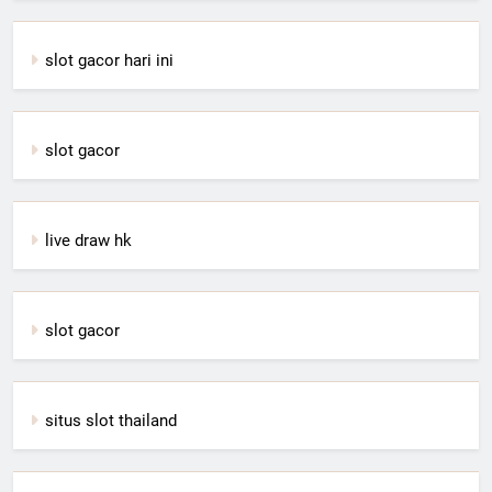
slot gacor hari ini
slot gacor
live draw hk
slot gacor
situs slot thailand