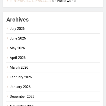
A WordPress Commenter
on
Hello world!
Archives
July 2026
June 2026
May 2026
April 2026
March 2026
February 2026
January 2026
December 2025