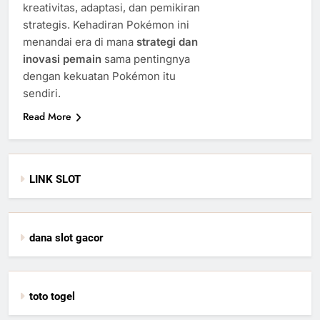
kreativitas, adaptasi, dan pemikiran
strategis. Kehadiran Pokémon ini
menandai era di mana
strategi dan
inovasi pemain
sama pentingnya
dengan kekuatan Pokémon itu
sendiri.
Read More
LINK SLOT
dana slot gacor
toto togel