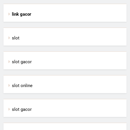
link gacor
slot
slot gacor
slot online
slot gacor