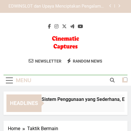
Skip
LEBAH4D dan Upaya Menciptakan Pengalaman
to
Pengguna yang Lebih Baik
content
KAYA787 dengan Konsep Layanan Digital yang
Efisien dan Responsif
LEBAH4D dengan Sistem Penggunaan yang
Sederhana, Efektif, dan Mudah Dipahami
EDWINSLOT dan Upaya Menciptakan Pengalaman
Pengguna yang Lebih Baik
Cinematic
Abadikan Momen Istimewa Anda
LEBAH4D dan Upaya Menciptakan Pengalaman
NEWSLETTER
RANDOM NEWS
Pengguna yang Lebih Baik
Captures
Dengan Cinematic Captures. Fotografi
KAYA787 dengan Konsep Layanan Digital yang
Dan Video Berkualitas Sinematik Untuk
Efisien dan Responsif
MENU
Kenangan Anda.
BAH4D dengan Sistem Penggunaan yang Sederhana, Efektif,
HEADLINES
Weeks Ago
Home
Taktik Bermain