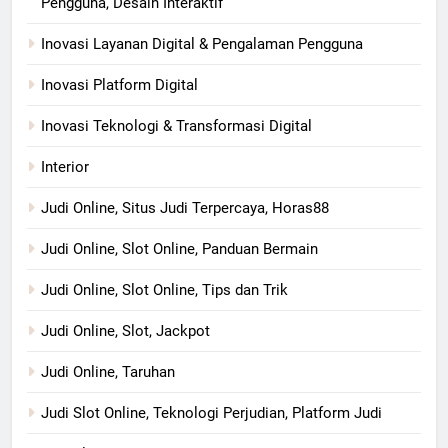
Pengguna, Desain Interaktif
Inovasi Layanan Digital & Pengalaman Pengguna
Inovasi Platform Digital
Inovasi Teknologi & Transformasi Digital
Interior
Judi Online, Situs Judi Terpercaya, Horas88
Judi Online, Slot Online, Panduan Bermain
Judi Online, Slot Online, Tips dan Trik
Judi Online, Slot, Jackpot
Judi Online, Taruhan
Judi Slot Online, Teknologi Perjudian, Platform Judi