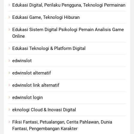
Edukasi Digital, Perilaku Pengguna, Teknologi Permainan
Edukasi Game, Teknologi Hiburan
Edukasi Sistem Digital Psikologi Pemain Analisis Game
Online
Edukasi Teknologi & Platform Digital
edwinslot
edwinslot alternatif
edwinslot link alternatif
edwinslot login
eknologi Cloud & Inovasi Digital
Fiksi Fantasi, Petualangan, Cerita Pahlawan, Dunia
Fantasi, Pengembangan Karakter