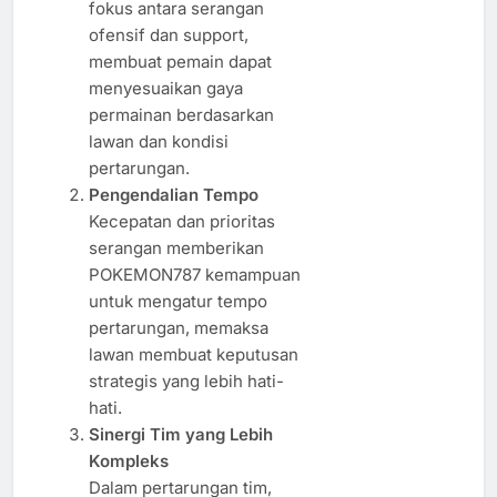
fokus antara serangan
ofensif dan support,
membuat pemain dapat
menyesuaikan gaya
permainan berdasarkan
lawan dan kondisi
pertarungan.
Pengendalian Tempo
Kecepatan dan prioritas
serangan memberikan
POKEMON787 kemampuan
untuk mengatur tempo
pertarungan, memaksa
lawan membuat keputusan
strategis yang lebih hati-
hati.
Sinergi Tim yang Lebih
Kompleks
Dalam pertarungan tim,