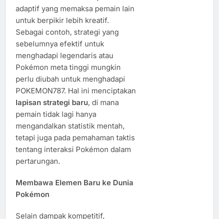
adaptif yang memaksa pemain lain
untuk berpikir lebih kreatif.
Sebagai contoh, strategi yang
sebelumnya efektif untuk
menghadapi legendaris atau
Pokémon meta tinggi mungkin
perlu diubah untuk menghadapi
POKEMON787. Hal ini menciptakan
lapisan strategi baru
, di mana
pemain tidak lagi hanya
mengandalkan statistik mentah,
tetapi juga pada pemahaman taktis
tentang interaksi Pokémon dalam
pertarungan.
Membawa Elemen Baru ke Dunia
Pokémon
Selain dampak kompetitif,