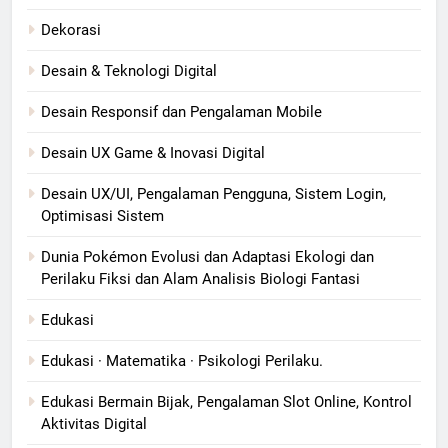
Dekorasi
Desain & Teknologi Digital
Desain Responsif dan Pengalaman Mobile
Desain UX Game & Inovasi Digital
Desain UX/UI, Pengalaman Pengguna, Sistem Login,
Optimisasi Sistem
Dunia Pokémon Evolusi dan Adaptasi Ekologi dan
Perilaku Fiksi dan Alam Analisis Biologi Fantasi
Edukasi
Edukasi · Matematika · Psikologi Perilaku.
Edukasi Bermain Bijak, Pengalaman Slot Online, Kontrol
Aktivitas Digital