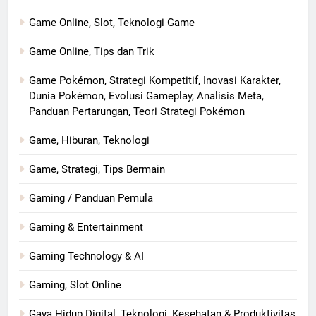
Game Online, Slot, Teknologi Game
Game Online, Tips dan Trik
Game Pokémon, Strategi Kompetitif, Inovasi Karakter,
Dunia Pokémon, Evolusi Gameplay, Analisis Meta,
Panduan Pertarungan, Teori Strategi Pokémon
Game, Hiburan, Teknologi
Game, Strategi, Tips Bermain
Gaming / Panduan Pemula
Gaming & Entertainment
Gaming Technology & AI
Gaming, Slot Online
Gaya Hidup Digital, Teknologi, Kesehatan & Produktivitas