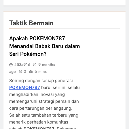
Taktik Bermain
Apakah POKEMON787
Menandai Babak Baru dalam
Seri Pokémon?
453a916
9 months
ago
0
6 mins
Seiring dengan setiap generasi
POKEMON787
baru, seri ini selalu
menghadirkan inovasi yang
memengaruhi strategi pemain dan
cara pertarungan berlangsung.
Salah satu tambahan terbaru yang
menarik perhatian komunitas
adalah
POKEMON787
, Pokémon