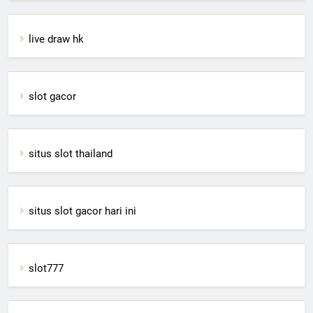
live draw hk
slot gacor
situs slot thailand
situs slot gacor hari ini
slot777