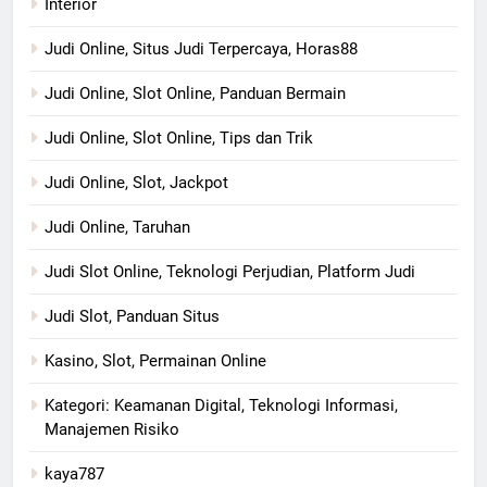
Interior
Judi Online, Situs Judi Terpercaya, Horas88
Judi Online, Slot Online, Panduan Bermain
Judi Online, Slot Online, Tips dan Trik
Judi Online, Slot, Jackpot
Judi Online, Taruhan
Judi Slot Online, Teknologi Perjudian, Platform Judi
Judi Slot, Panduan Situs
Kasino, Slot, Permainan Online
Kategori: Keamanan Digital, Teknologi Informasi,
Manajemen Risiko
kaya787