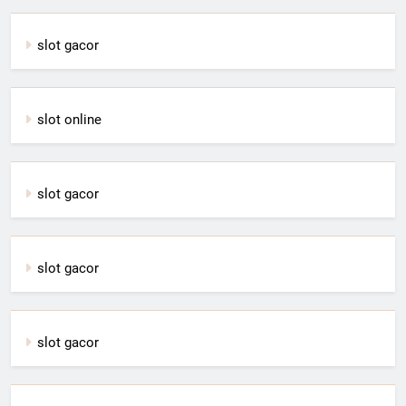
slot gacor
slot online
slot gacor
slot gacor
slot gacor