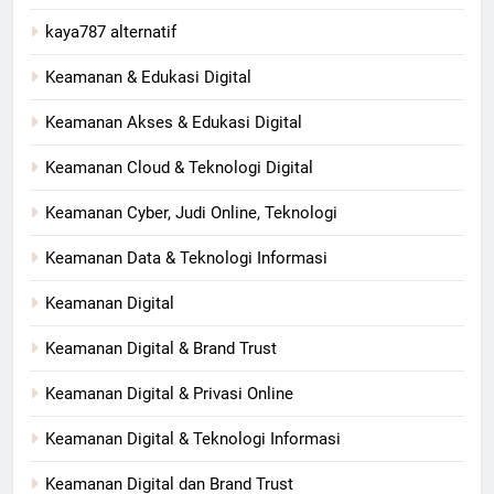
kaya787 alternatif
Keamanan & Edukasi Digital
Keamanan Akses & Edukasi Digital
Keamanan Cloud & Teknologi Digital
Keamanan Cyber, Judi Online, Teknologi
Keamanan Data & Teknologi Informasi
Keamanan Digital
Keamanan Digital & Brand Trust
Keamanan Digital & Privasi Online
Keamanan Digital & Teknologi Informasi
Keamanan Digital dan Brand Trust