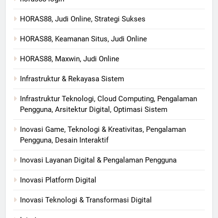
HORAS88, Judi Online, Strategi Sukses
HORAS88, Keamanan Situs, Judi Online
HORAS88, Maxwin, Judi Online
Infrastruktur & Rekayasa Sistem
Infrastruktur Teknologi, Cloud Computing, Pengalaman
Pengguna, Arsitektur Digital, Optimasi Sistem
Inovasi Game, Teknologi & Kreativitas, Pengalaman
Pengguna, Desain Interaktif
Inovasi Layanan Digital & Pengalaman Pengguna
Inovasi Platform Digital
Inovasi Teknologi & Transformasi Digital