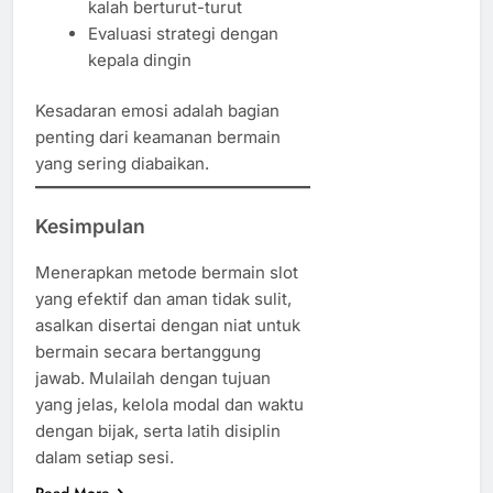
kalah berturut-turut
Evaluasi strategi dengan
kepala dingin
Kesadaran emosi adalah bagian
penting dari keamanan bermain
yang sering diabaikan.
Kesimpulan
Menerapkan metode bermain slot
yang efektif dan aman tidak sulit,
asalkan disertai dengan niat untuk
bermain secara bertanggung
jawab. Mulailah dengan tujuan
yang jelas, kelola modal dan waktu
dengan bijak, serta latih disiplin
dalam setiap sesi.
Read More