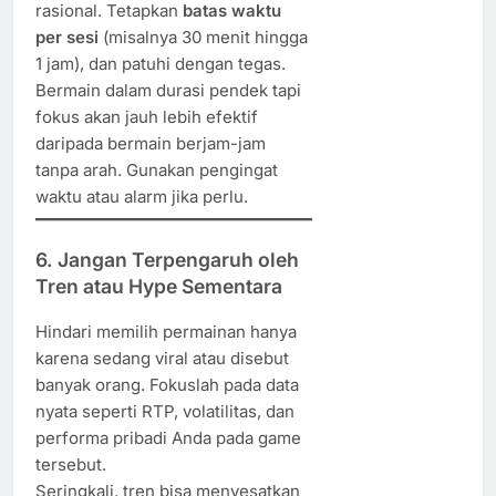
rasional. Tetapkan
batas waktu
per sesi
(misalnya 30 menit hingga
1 jam), dan patuhi dengan tegas.
Bermain dalam durasi pendek tapi
fokus akan jauh lebih efektif
daripada bermain berjam-jam
tanpa arah. Gunakan pengingat
waktu atau alarm jika perlu.
6. Jangan Terpengaruh oleh
Tren atau Hype Sementara
Hindari memilih permainan hanya
karena sedang viral atau disebut
banyak orang. Fokuslah pada data
nyata seperti RTP, volatilitas, dan
performa pribadi Anda pada game
tersebut.
Seringkali, tren bisa menyesatkan