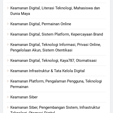
Keamanan Digital, Literasi Teknologi, Mahasiswa dan
Dunia Maya
Keamanan Digital, Permainan Online
Keamanan Digital, Sistem Platform, Kepercayaan Brand
Keamanan Digital, Teknologi Informasi, Privasi Online,
Pengelolaan Akun, Sistem Otentikasi
Keamanan Digital, Teknologi, Kaya787, Otomatisasi
Keamanan Infrastruktur & Tata Kelola Digital
Keamanan Platform, Pengalaman Pengguna, Teknologi
Permainan
Keamanan Siber
Keamanan Siber, Pengembangan Sistem, Infrastruktur
Teknologi, Otomasi Digital