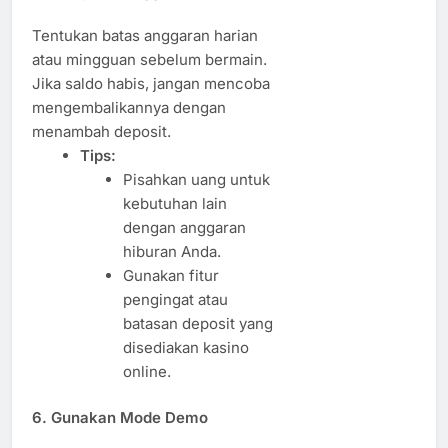
Tentukan batas anggaran harian
atau mingguan sebelum bermain.
Jika saldo habis, jangan mencoba
mengembalikannya dengan
menambah deposit.
Tips:
Pisahkan uang untuk
kebutuhan lain
dengan anggaran
hiburan Anda.
Gunakan fitur
pengingat atau
batasan deposit yang
disediakan kasino
online.
6. Gunakan Mode Demo