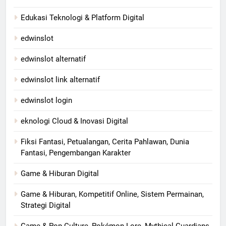
Edukasi Teknologi & Platform Digital
edwinslot
edwinslot alternatif
edwinslot link alternatif
edwinslot login
eknologi Cloud & Inovasi Digital
Fiksi Fantasi, Petualangan, Cerita Pahlawan, Dunia
Fantasi, Pengembangan Karakter
Game & Hiburan Digital
Game & Hiburan, Kompetitif Online, Sistem Permainan,
Strategi Digital