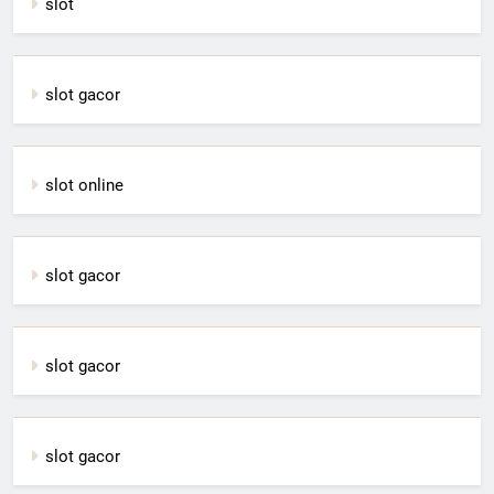
slot
slot gacor
slot online
slot gacor
slot gacor
slot gacor