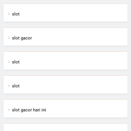
slot
slot gacor
slot
slot
slot gacor hari ini