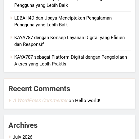
Pengguna yang Lebih Baik
LEBAH4D dan Upaya Menciptakan Pengalaman
Pengguna yang Lebih Baik
KAYA787 dengan Konsep Layanan Digital yang Efisien
dan Responsif
KAYA787 sebagai Platform Digital dengan Pengelolaan
Akses yang Lebih Praktis
Recent Comments
A WordPress Commenter
on
Hello world!
Archives
July 2026