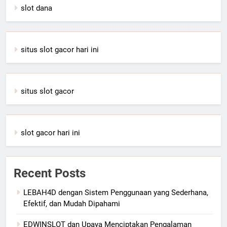
slot dana
situs slot gacor hari ini
situs slot gacor
slot gacor hari ini
Recent Posts
LEBAH4D dengan Sistem Penggunaan yang Sederhana,
Efektif, dan Mudah Dipahami
EDWINSLOT dan Upaya Menciptakan Pengalaman