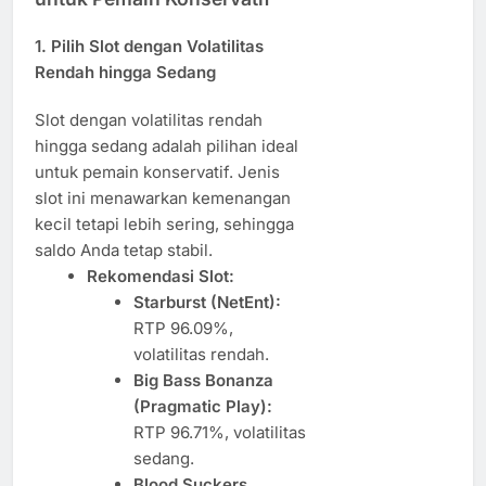
1. Pilih Slot dengan Volatilitas
Rendah hingga Sedang
Slot dengan volatilitas rendah
hingga sedang adalah pilihan ideal
untuk pemain konservatif. Jenis
slot ini menawarkan kemenangan
kecil tetapi lebih sering, sehingga
saldo Anda tetap stabil.
Rekomendasi Slot:
Starburst (NetEnt):
RTP 96.09%,
volatilitas rendah.
Big Bass Bonanza
(Pragmatic Play):
RTP 96.71%, volatilitas
sedang.
Blood Suckers