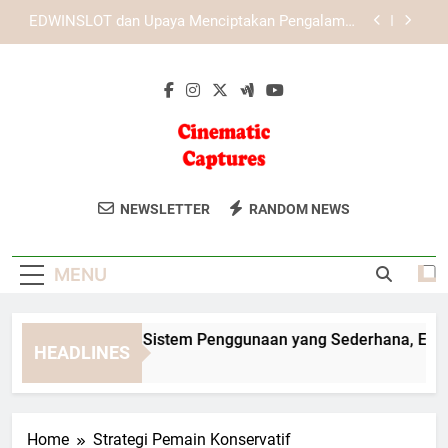
Skip
LEBAH4D dan Upaya Menciptakan Pengalaman
to
Pengguna yang Lebih Baik
content
KAYA787 dengan Konsep Layanan Digital yang
Efisien dan Responsif
LEBAH4D dengan Sistem Penggunaan yang
Sederhana, Efektif, dan Mudah Dipahami
EDWINSLOT dan Upaya Menciptakan Pengalaman
Pengguna yang Lebih Baik
Cinematic
Abadikan Momen Istimewa Anda
LEBAH4D dan Upaya Menciptakan Pengalaman
NEWSLETTER
RANDOM NEWS
Pengguna yang Lebih Baik
Captures
Dengan Cinematic Captures. Fotografi
KAYA787 dengan Konsep Layanan Digital yang
Dan Video Berkualitas Sinematik Untuk
Efisien dan Responsif
MENU
Kenangan Anda.
BAH4D dengan Sistem Penggunaan yang Sederhana, Efektif,
HEADLINES
Weeks Ago
Home
Strategi Pemain Konservatif