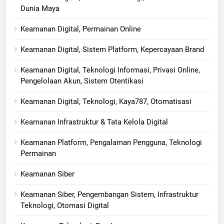
Dunia Maya
Keamanan Digital, Permainan Online
Keamanan Digital, Sistem Platform, Kepercayaan Brand
Keamanan Digital, Teknologi Informasi, Privasi Online,
Pengelolaan Akun, Sistem Otentikasi
Keamanan Digital, Teknologi, Kaya787, Otomatisasi
Keamanan Infrastruktur & Tata Kelola Digital
Keamanan Platform, Pengalaman Pengguna, Teknologi
Permainan
Keamanan Siber
Keamanan Siber, Pengembangan Sistem, Infrastruktur
Teknologi, Otomasi Digital