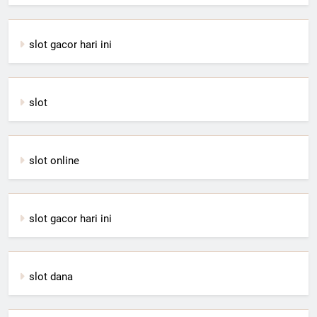
slot gacor hari ini
slot
slot online
slot gacor hari ini
slot dana