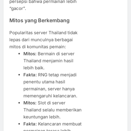
persepsi bahwa permainan lebih
“gacor”.
Mitos yang Berkembang
Popularitas server Thailand tidak
lepas dari munculnya berbagai
mitos di komunitas pemain:
Mitos:
Bermain di server
Thailand menjamin hasil
lebih baik.
Fakta:
RNG tetap menjadi
penentu utama hasil
permainan, server hanya
memengaruhi kelancaran.
Mitos:
Slot di server
Thailand selalu memberikan
keuntungan lebih.
Fakta:
Kelancaran membuat
permainan terasa lebih