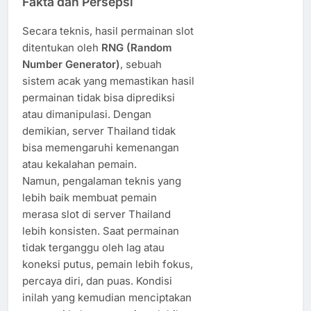
Fakta dan Persepsi
Secara teknis, hasil permainan slot
ditentukan oleh
RNG (Random
Number Generator)
, sebuah
sistem acak yang memastikan hasil
permainan tidak bisa diprediksi
atau dimanipulasi. Dengan
demikian, server Thailand tidak
bisa memengaruhi kemenangan
atau kekalahan pemain.
Namun, pengalaman teknis yang
lebih baik membuat pemain
merasa slot di server Thailand
lebih konsisten. Saat permainan
tidak terganggu oleh lag atau
koneksi putus, pemain lebih fokus,
percaya diri, dan puas. Kondisi
inilah yang kemudian menciptakan