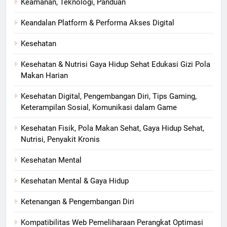
Keamanan, Teknologi, Panduan
Keandalan Platform & Performa Akses Digital
Kesehatan
Kesehatan & Nutrisi Gaya Hidup Sehat Edukasi Gizi Pola
Makan Harian
Kesehatan Digital, Pengembangan Diri, Tips Gaming,
Keterampilan Sosial, Komunikasi dalam Game
Kesehatan Fisik, Pola Makan Sehat, Gaya Hidup Sehat,
Nutrisi, Penyakit Kronis
Kesehatan Mental
Kesehatan Mental & Gaya Hidup
Ketenangan & Pengembangan Diri
Kompatibilitas Web Pemeliharaan Perangkat Optimasi