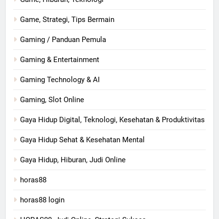
Game, Strategi, Tips Bermain
Gaming / Panduan Pemula
Gaming & Entertainment
Gaming Technology & AI
Gaming, Slot Online
Gaya Hidup Digital, Teknologi, Kesehatan & Produktivitas
Gaya Hidup Sehat & Kesehatan Mental
Gaya Hidup, Hiburan, Judi Online
horas88
horas88 login