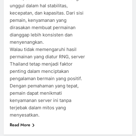
unggul dalam hal stabilitas,
kecepatan, dan kapasitas. Dari sisi
pemain, kenyamanan yang
dirasakan membuat permainan
dianggap lebih konsisten dan
menyenangkan.
Walau tidak memengaruhi hasil
permainan yang diatur RNG, server
Thailand tetap menjadi faktor
penting dalam menciptakan
pengalaman bermain yang positif.
Dengan pemahaman yang tepat,
pemain dapat menikmati
kenyamanan server ini tanpa
terjebak dalam mitos yang
menyesatkan.
Read More