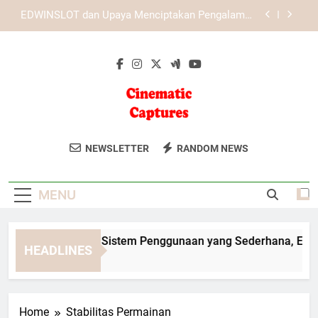
Skip
LEBAH4D dan Upaya Menciptakan Pengalaman
to
Pengguna yang Lebih Baik
content
KAYA787 dengan Konsep Layanan Digital yang
Efisien dan Responsif
LEBAH4D dengan Sistem Penggunaan yang
Sederhana, Efektif, dan Mudah Dipahami
EDWINSLOT dan Upaya Menciptakan Pengalaman
Pengguna yang Lebih Baik
Cinematic
Abadikan Momen Istimewa Anda
LEBAH4D dan Upaya Menciptakan Pengalaman
NEWSLETTER
RANDOM NEWS
Pengguna yang Lebih Baik
Captures
Dengan Cinematic Captures. Fotografi
KAYA787 dengan Konsep Layanan Digital yang
Dan Video Berkualitas Sinematik Untuk
Efisien dan Responsif
MENU
Kenangan Anda.
BAH4D dengan Sistem Penggunaan yang Sederhana, Efektif,
HEADLINES
Weeks Ago
Home
Stabilitas Permainan