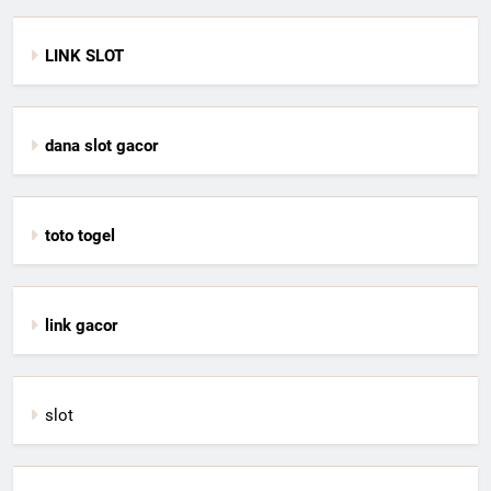
LINK SLOT
dana slot gacor
toto togel
link gacor
slot