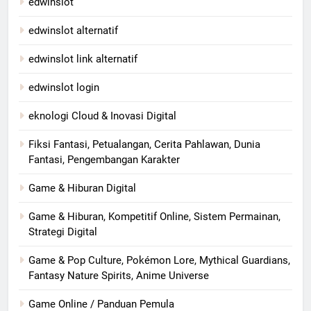
edwinslot
edwinslot alternatif
edwinslot link alternatif
edwinslot login
eknologi Cloud & Inovasi Digital
Fiksi Fantasi, Petualangan, Cerita Pahlawan, Dunia
Fantasi, Pengembangan Karakter
Game & Hiburan Digital
Game & Hiburan, Kompetitif Online, Sistem Permainan,
Strategi Digital
Game & Pop Culture, Pokémon Lore, Mythical Guardians,
Fantasy Nature Spirits, Anime Universe
Game Online / Panduan Pemula