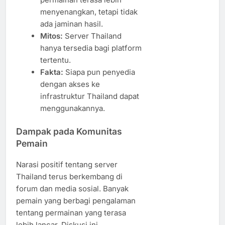
menyenangkan, tetapi tidak
ada jaminan hasil.
Mitos:
Server Thailand
hanya tersedia bagi platform
tertentu.
Fakta:
Siapa pun penyedia
dengan akses ke
infrastruktur Thailand dapat
menggunakannya.
Dampak pada Komunitas
Pemain
Narasi positif tentang server
Thailand terus berkembang di
forum dan media sosial. Banyak
pemain yang berbagi pengalaman
tentang permainan yang terasa
lebih lancar. Diskusi ini