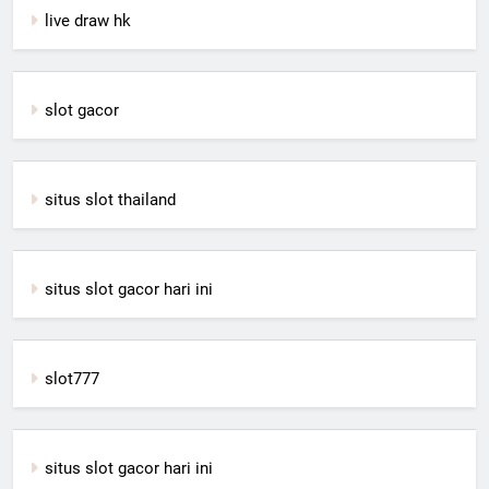
live draw hk
slot gacor
situs slot thailand
situs slot gacor hari ini
slot777
situs slot gacor hari ini