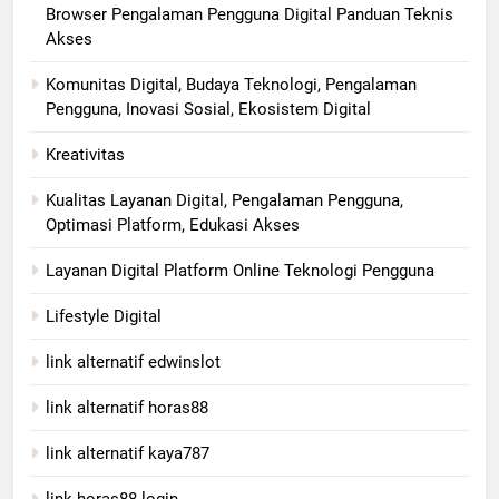
Browser Pengalaman Pengguna Digital Panduan Teknis
Akses
Komunitas Digital, Budaya Teknologi, Pengalaman
Pengguna, Inovasi Sosial, Ekosistem Digital
Kreativitas
Kualitas Layanan Digital, Pengalaman Pengguna,
Optimasi Platform, Edukasi Akses
Layanan Digital Platform Online Teknologi Pengguna
Lifestyle Digital
link alternatif edwinslot
link alternatif horas88
link alternatif kaya787
link horas88 login