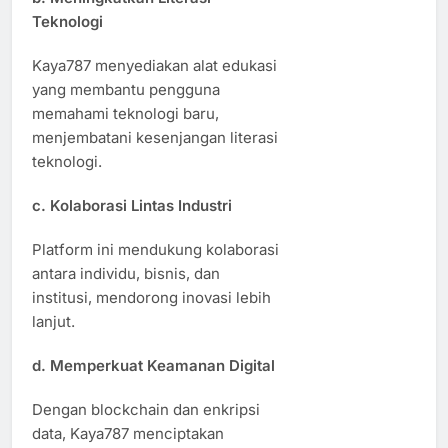
Teknologi
Kaya787 menyediakan alat edukasi
yang membantu pengguna
memahami teknologi baru,
menjembatani kesenjangan literasi
teknologi.
c. Kolaborasi Lintas Industri
Platform ini mendukung kolaborasi
antara individu, bisnis, dan
institusi, mendorong inovasi lebih
lanjut.
d. Memperkuat Keamanan Digital
Dengan blockchain dan enkripsi
data, Kaya787 menciptakan