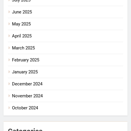
June 2025
May 2025
April 2025
March 2025
February 2025
January 2025
December 2024
November 2024
October 2024