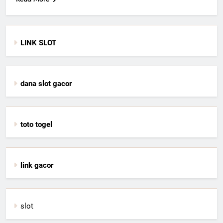
LINK SLOT
dana slot gacor
toto togel
link gacor
slot