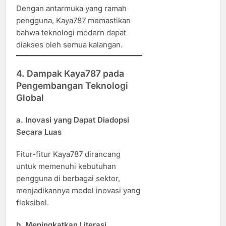
Dengan antarmuka yang ramah
pengguna, Kaya787 memastikan
bahwa teknologi modern dapat
diakses oleh semua kalangan.
4. Dampak Kaya787 pada
Pengembangan Teknologi
Global
a. Inovasi yang Dapat Diadopsi
Secara Luas
Fitur-fitur Kaya787 dirancang
untuk memenuhi kebutuhan
pengguna di berbagai sektor,
menjadikannya model inovasi yang
fleksibel.
b. Meningkatkan Literasi