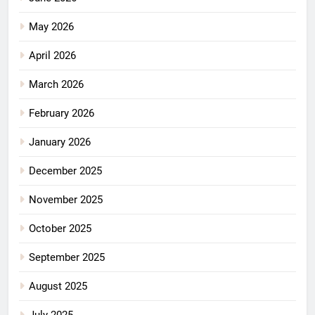
May 2026
April 2026
March 2026
February 2026
January 2026
December 2025
November 2025
October 2025
September 2025
August 2025
July 2025