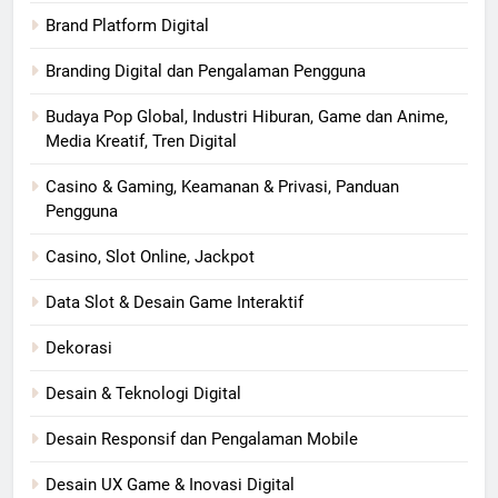
Brand Platform Digital
Branding Digital dan Pengalaman Pengguna
Budaya Pop Global, Industri Hiburan, Game dan Anime,
Media Kreatif, Tren Digital
Casino & Gaming, Keamanan & Privasi, Panduan
Pengguna
Casino, Slot Online, Jackpot
Data Slot & Desain Game Interaktif
Dekorasi
Desain & Teknologi Digital
Desain Responsif dan Pengalaman Mobile
Desain UX Game & Inovasi Digital