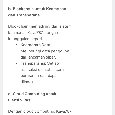
b. Blockchain untuk Keamanan
dan Transparansi
Blockchain menjadi inti dari sistem
keamanan Kaya787, dengan
keunggulan seperti:
Keamanan Data:
Melindungi data pengguna
dari ancaman siber.
Transparansi:
Setiap
transaksi dicatat secara
permanen dan dapat
dilacak.
c. Cloud Computing untuk
Fleksibilitas
Dengan cloud computing, Kaya787