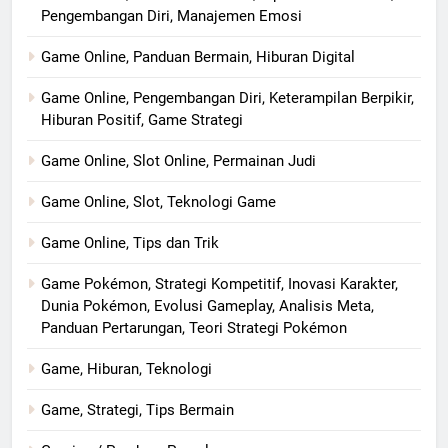
Pengembangan Diri, Manajemen Emosi
Game Online, Panduan Bermain, Hiburan Digital
Game Online, Pengembangan Diri, Keterampilan Berpikir,
Hiburan Positif, Game Strategi
Game Online, Slot Online, Permainan Judi
Game Online, Slot, Teknologi Game
Game Online, Tips dan Trik
Game Pokémon, Strategi Kompetitif, Inovasi Karakter,
Dunia Pokémon, Evolusi Gameplay, Analisis Meta,
Panduan Pertarungan, Teori Strategi Pokémon
Game, Hiburan, Teknologi
Game, Strategi, Tips Bermain