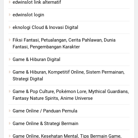
edwinslot link alternatif
edwinslot login
eknologi Cloud & Inovasi Digital
Fiksi Fantasi, Petualangan, Cerita Pahlawan, Dunia
Fantasi, Pengembangan Karakter
Game & Hiburan Digital
Game & Hiburan, Kompetitif Online, Sistem Permainan,
Strategi Digital
Game & Pop Culture, Pokémon Lore, Mythical Guardians,
Fantasy Nature Spirits, Anime Universe
Game Online / Panduan Pemula
Game Online & Strategi Bermain
Game Online, Kesehatan Mental, Tips Bermain Game,