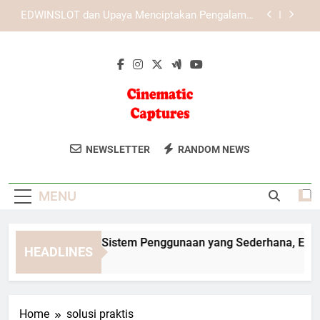
Skip
LEBAH4D dan Upaya Menciptakan Pengalaman
to
Pengguna yang Lebih Baik
content
KAYA787 dengan Konsep Layanan Digital yang
Efisien dan Responsif
LEBAH4D dengan Sistem Penggunaan yang
Sederhana, Efektif, dan Mudah Dipahami
EDWINSLOT dan Upaya Menciptakan Pengalaman
Pengguna yang Lebih Baik
Cinematic
Abadikan Momen Istimewa Anda
LEBAH4D dan Upaya Menciptakan Pengalaman
NEWSLETTER
RANDOM NEWS
Pengguna yang Lebih Baik
Captures
Dengan Cinematic Captures. Fotografi
KAYA787 dengan Konsep Layanan Digital yang
Dan Video Berkualitas Sinematik Untuk
Efisien dan Responsif
MENU
Kenangan Anda.
BAH4D dengan Sistem Penggunaan yang Sederhana, Efektif,
HEADLINES
Weeks Ago
Home
solusi praktis