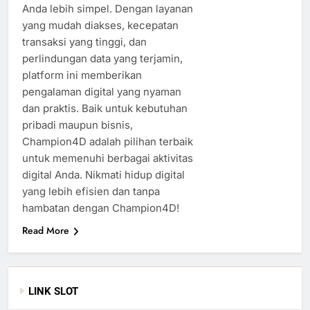
Anda lebih simpel. Dengan layanan
yang mudah diakses, kecepatan
transaksi yang tinggi, dan
perlindungan data yang terjamin,
platform ini memberikan
pengalaman digital yang nyaman
dan praktis. Baik untuk kebutuhan
pribadi maupun bisnis,
Champion4D adalah pilihan terbaik
untuk memenuhi berbagai aktivitas
digital Anda. Nikmati hidup digital
yang lebih efisien dan tanpa
hambatan dengan Champion4D!
Read More
LINK SLOT