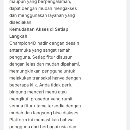
maupun yang berpengalaman,
dapat dengan mudah mengakses
dan menggunakan layanan yang
disediakan.
Kemudahan Akses di Setiap
Langkah
Champion4D hadir dengan desain
antarmuka yang sangat ramah
pengguna. Setiap fitur disusun
dengan jelas dan mudah dipahami,
memungkinkan pengguna untuk
melakukan transaksi hanya dengan
beberapa klik. Anda tidak perlu
bingung mencari menu atau
mengikuti prosedur yang rumit—
semua fitur utama tersedia dengan
mudah dan langsung bisa diakses.
Platform ini memastikan bahwa
pengguna dari berbagai usia dan