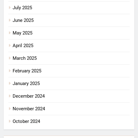
July 2025
June 2025
May 2025
April 2025
March 2025
February 2025
January 2025
December 2024
November 2024
October 2024