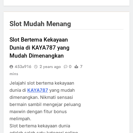
Slot Mudah Menang
Slot Bertema Kekayaan
Dunia di KAYA787 yang
Mudah Dimenangkan
453a916
2 years ago
0
7
mins
Jelajahi slot bertema kekayaan
dunia di
KAYA787
yang mudah
dimenangkan. Nikmati sensasi
bermain sambil mengejar peluang
maxwin dengan fitur bonus
melimpah.
Slot bertema kekayaan dunia
adalah salah satu kategori paling