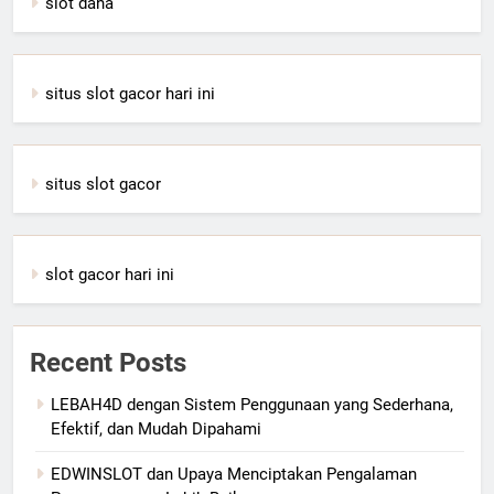
slot dana
situs slot gacor hari ini
situs slot gacor
slot gacor hari ini
Recent Posts
LEBAH4D dengan Sistem Penggunaan yang Sederhana,
Efektif, dan Mudah Dipahami
EDWINSLOT dan Upaya Menciptakan Pengalaman