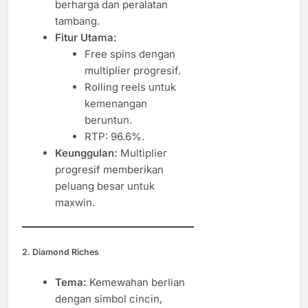
berharga dan peralatan
tambang.
Fitur Utama:
Free spins dengan
multiplier progresif.
Rolling reels untuk
kemenangan
beruntun.
RTP: 96.6%.
Keunggulan:
Multiplier
progresif memberikan
peluang besar untuk
maxwin.
2. Diamond Riches
Tema:
Kemewahan berlian
dengan simbol cincin,