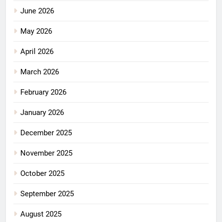
June 2026
May 2026
April 2026
March 2026
February 2026
January 2026
December 2025
November 2025
October 2025
September 2025
August 2025