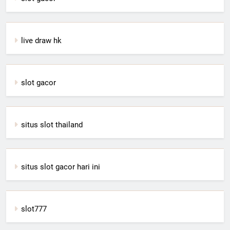
live draw hk
slot gacor
situs slot thailand
situs slot gacor hari ini
slot777