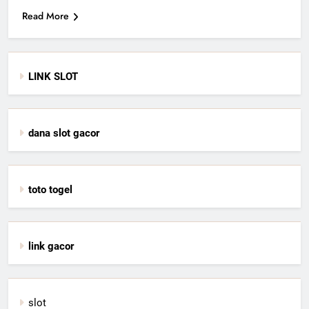
Read More
LINK SLOT
dana slot gacor
toto togel
link gacor
slot