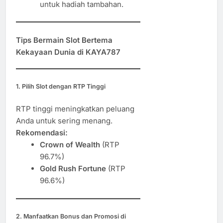
untuk hadiah tambahan.
Tips Bermain Slot Bertema
Kekayaan Dunia di KAYA787
1. Pilih Slot dengan RTP Tinggi
RTP tinggi meningkatkan peluang
Anda untuk sering menang.
Rekomendasi:
Crown of Wealth
(RTP
96.7%)
Gold Rush Fortune
(RTP
96.6%)
2. Manfaatkan Bonus dan Promosi di