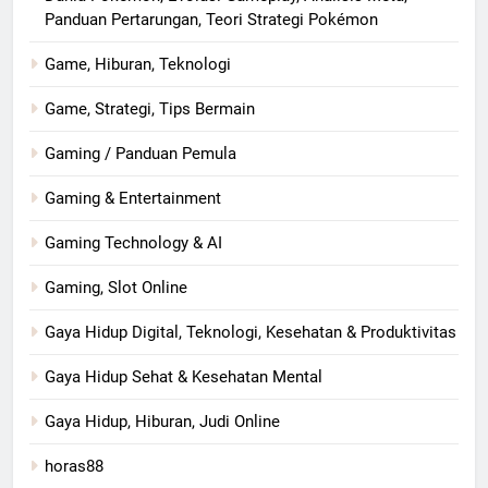
Panduan Pertarungan, Teori Strategi Pokémon
Game, Hiburan, Teknologi
Game, Strategi, Tips Bermain
Gaming / Panduan Pemula
Gaming & Entertainment
Gaming Technology & AI
Gaming, Slot Online
Gaya Hidup Digital, Teknologi, Kesehatan & Produktivitas
Gaya Hidup Sehat & Kesehatan Mental
Gaya Hidup, Hiburan, Judi Online
horas88