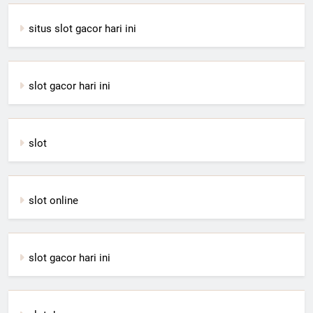
situs slot gacor hari ini
slot gacor hari ini
slot
slot online
slot gacor hari ini