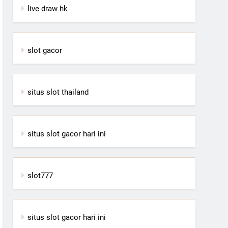
live draw hk
slot gacor
situs slot thailand
situs slot gacor hari ini
slot777
situs slot gacor hari ini