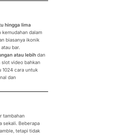
tu hingga lima
an kemudahan dalam
n biasanya ikonik
 atau bar.
ungan atau lebih
dan
 slot video bahkan
u 1024 cara untuk
nal dan
ur tambahan
a sekali. Beberapa
amble, tetapi tidak