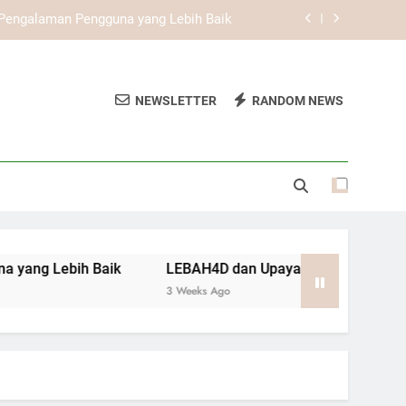
engalaman Pengguna yang Lebih Baik
engalaman Pengguna yang Lebih Baik
n Digital yang Efisien dan Responsif
NEWSLETTER
RANDOM NEWS
erhana, Efektif, dan Mudah Dipahami
an Video Berkualitas Sinematik Untuk Kenangan Anda.
engalaman Pengguna yang Lebih Baik
engalaman Pengguna yang Lebih Baik
n Digital yang Efisien dan Responsif
h Baik
LEBAH4D dan Upaya Menciptakan Pengalaman Pe
3 Weeks Ago