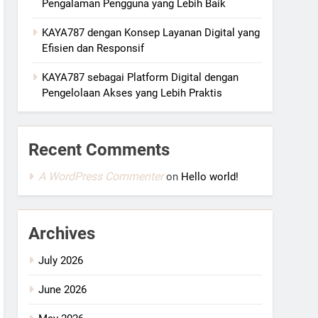
Pengalaman Pengguna yang Lebih Baik
KAYA787 dengan Konsep Layanan Digital yang
Efisien dan Responsif
KAYA787 sebagai Platform Digital dengan
Pengelolaan Akses yang Lebih Praktis
Recent Comments
A WordPress Commenter
on
Hello world!
Archives
July 2026
June 2026