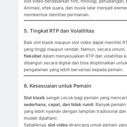
slot video berdasarkan film, mitologi, petualangan
Animasi, efek suara, dan musik latar menjadi elem
membentuk identitas permainan.
5. Tingkat RTP dan Volatilitas
Baik slot klasik maupun slot video dapat memiliki R
yang tinggi maupun rendah. Namun, secara umum,
fleksibel
dalam menyesuaikan RTP dan volatilitas 
dibangun secara digital dan bisa dioptimalkan unt
pengalaman yang lebih bervariasi kepada pemain.
6. Kesesuaian untuk Pemain
Slot klasik
sangat cocok bagi pemain yang mencar
sederhana, cepat, dan tidak rumit
. Banyak pemain
yang lebih nyaman dengan tampilan tradisional da
mudah dipahami.
Sebaliknya,
slot video
dirancang untuk pemain yan