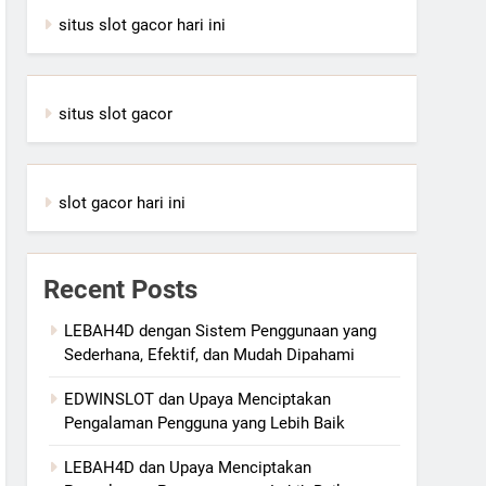
situs slot gacor hari ini
situs slot gacor
slot gacor hari ini
Recent Posts
LEBAH4D dengan Sistem Penggunaan yang
Sederhana, Efektif, dan Mudah Dipahami
EDWINSLOT dan Upaya Menciptakan
Pengalaman Pengguna yang Lebih Baik
LEBAH4D dan Upaya Menciptakan