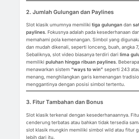
2. Jumlah Gulungan dan Paylines
Slot klasik umumnya memiliki
tiga gulungan
dan
sa
paylines
. Fokusnya adalah pada kesederhanaan d
memahami pola kemenangan. Simbol yang digunaka
dan mudah dikenali, seperti lonceng, buah, angka 7,
Sebaliknya, slot video biasanya terdiri dari
lima gul
memiliki
puluhan hingga ribuan paylines
. Beberapa
menawarkan sistem
“ways to win”
seperti 243 ata
menang, menghilangkan garis kemenangan tradisio
menggantinya dengan posisi simbol tertentu.
3. Fitur Tambahan dan Bonus
Slot klasik terkenal dengan kesederhanaannya. Fit
cenderung terbatas atau bahkan tidak tersedia sam
slot klasik mungkin memiliki simbol wild atau fitur g
lebih dari itu.