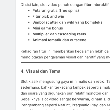
Di sisi lain, slot video penuh dengan
fitur interaktif
Putaran gratis (free spins)
Fitur pick and win
Simbol scatter dan wild yang kompleks
Mini game bonus
Multiplier dan cascading reels
Animasi tematik dan cutscene
Kehadiran fitur ini memberikan kedalaman lebih da
menciptakan pengalaman visual dan naratif yang m
4. Visual dan Tema
Slot klasik mengusung gaya
minimalis dan retro
. T
sederhana, bahkan terkadang tampak seperti simula
dan suara yang digunakan pun relatif monoton dan b
Sebaliknya, slot video sangat
berwarna, dinamis, 
Pengembang seperti NetEnt, Pragmatic Play, dan