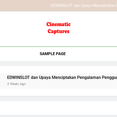
EDWINSLOT dan Upaya Menciptakan P
LEBAH4D dan Upaya Menciptakan P
KAYA787 dengan Konsep Layana
ematic Captures
LEBAH4D dengan Sistem Penggunaan yang Sed
Momen Istimewa Anda Dengan Cinematic Captures. Fotografi D
EDWINSLOT dan Upaya Menciptakan P
SAMPLE PAGE
LEBAH4D dan Upaya Menciptakan P
KAYA787 dengan Konsep Layana
OT dan Upaya Menciptakan Pengalaman Pengguna yang Lebi
go