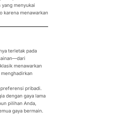
n yang menyukai
ideo karena menawarkan
nya terletak pada
mainan—dari
t klasik menawarkan
o menghadirkan
preferensi pribadi.
gia dengan gaya lama
un pilihan Anda,
semua gaya bermain.