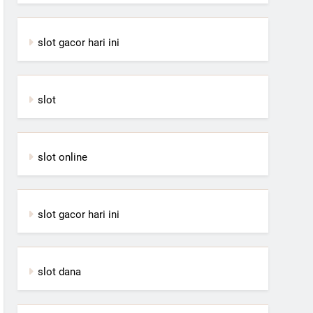
slot gacor hari ini
slot
slot online
slot gacor hari ini
slot dana