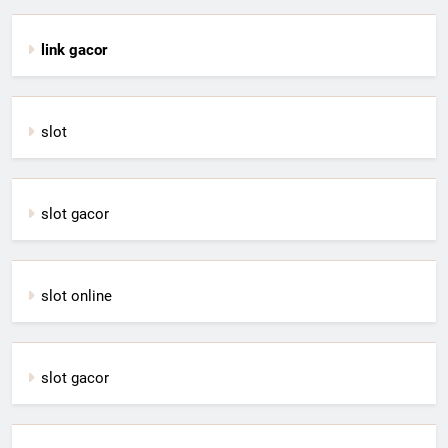
link gacor
slot
slot gacor
slot online
slot gacor