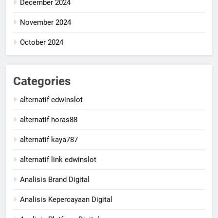
December 2024
November 2024
October 2024
Categories
alternatif edwinslot
alternatif horas88
alternatif kaya787
alternatif link edwinslot
Analisis Brand Digital
Analisis Kepercayaan Digital