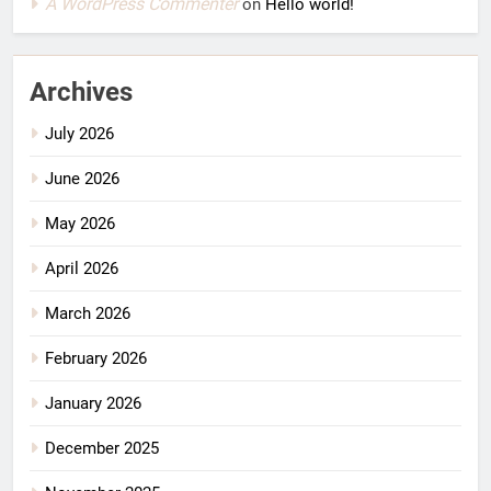
A WordPress Commenter
on
Hello world!
Archives
July 2026
June 2026
May 2026
April 2026
March 2026
February 2026
January 2026
December 2025