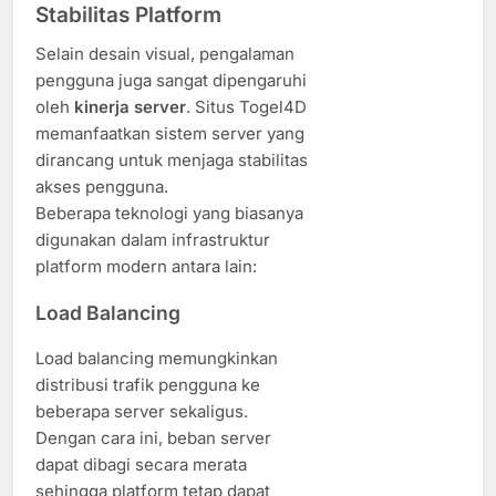
Stabilitas Platform
Selain desain visual, pengalaman
pengguna juga sangat dipengaruhi
oleh
kinerja server
. Situs Togel4D
memanfaatkan sistem server yang
dirancang untuk menjaga stabilitas
akses pengguna.
Beberapa teknologi yang biasanya
digunakan dalam infrastruktur
platform modern antara lain:
Load Balancing
Load balancing memungkinkan
distribusi trafik pengguna ke
beberapa server sekaligus.
Dengan cara ini, beban server
dapat dibagi secara merata
sehingga platform tetap dapat