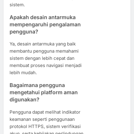
sistem.
Apakah desain antarmuka
mempengaruhi pengalaman
pengguna?
Ya, desain antarmuka yang baik
membantu pengguna memahami
sistem dengan lebih cepat dan
membuat proses navigasi menjadi
lebih mudah.
Bagaimana pengguna
mengetahui platform aman
digunakan?
Pengguna dapat melihat indikator
keamanan seperti penggunaan
protokol HTTPS, sistem verifikasi
akun, serta kebijakan perlindungan