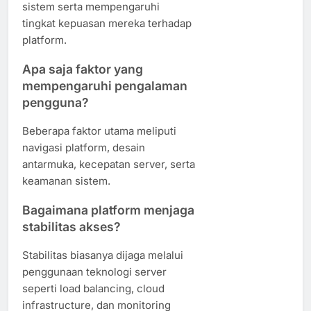
sistem serta mempengaruhi
tingkat kepuasan mereka terhadap
platform.
Apa saja faktor yang
mempengaruhi pengalaman
pengguna?
Beberapa faktor utama meliputi
navigasi platform, desain
antarmuka, kecepatan server, serta
keamanan sistem.
Bagaimana platform menjaga
stabilitas akses?
Stabilitas biasanya dijaga melalui
penggunaan teknologi server
seperti load balancing, cloud
infrastructure, dan monitoring