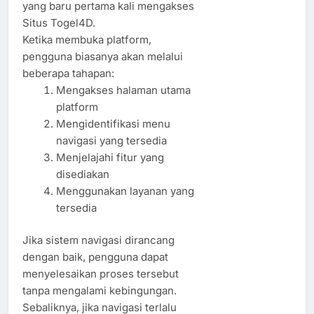
yang baru pertama kali mengakses
Situs Togel4D.
Ketika membuka platform,
pengguna biasanya akan melalui
beberapa tahapan:
Mengakses halaman utama
platform
Mengidentifikasi menu
navigasi yang tersedia
Menjelajahi fitur yang
disediakan
Menggunakan layanan yang
tersedia
Jika sistem navigasi dirancang
dengan baik, pengguna dapat
menyelesaikan proses tersebut
tanpa mengalami kebingungan.
Sebaliknya, jika navigasi terlalu