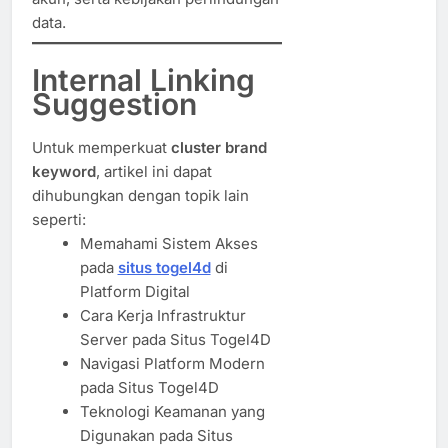
data.
Internal Linking
Suggestion
Untuk memperkuat
cluster brand
keyword
, artikel ini dapat
dihubungkan dengan topik lain
seperti:
Memahami Sistem Akses
pada
situs togel4d
di
Platform Digital
Cara Kerja Infrastruktur
Server pada Situs Togel4D
Navigasi Platform Modern
pada Situs Togel4D
Teknologi Keamanan yang
Digunakan pada Situs