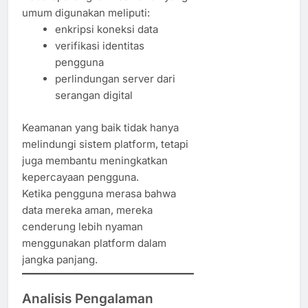
umum digunakan meliputi:
enkripsi koneksi data
verifikasi identitas
pengguna
perlindungan server dari
serangan digital
Keamanan yang baik tidak hanya
melindungi sistem platform, tetapi
juga membantu meningkatkan
kepercayaan pengguna.
Ketika pengguna merasa bahwa
data mereka aman, mereka
cenderung lebih nyaman
menggunakan platform dalam
jangka panjang.
Analisis Pengalaman