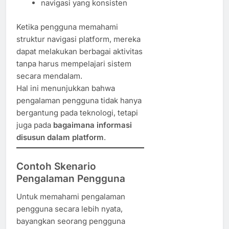
navigasi yang konsisten
Ketika pengguna memahami
struktur navigasi platform, mereka
dapat melakukan berbagai aktivitas
tanpa harus mempelajari sistem
secara mendalam.
Hal ini menunjukkan bahwa
pengalaman pengguna tidak hanya
bergantung pada teknologi, tetapi
juga pada
bagaimana informasi
disusun dalam platform
.
Contoh Skenario
Pengalaman Pengguna
Untuk memahami pengalaman
pengguna secara lebih nyata,
bayangkan seorang pengguna