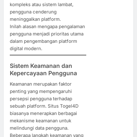
kompleks atau sistem lambat,
pengguna cenderung
meninggalkan platform.
Inilah alasan mengapa pengalaman
pengguna menjadi prioritas utama
dalam pengembangan platform
digital modern.
Sistem Keamanan dan
Kepercayaan Pengguna
Keamanan merupakan faktor
penting yang mempengaruhi
persepsi pengguna terhadap
sebuah platform. Situs Togel4D
biasanya menerapkan berbagai
mekanisme keamanan untuk
melindungi data pengguna.
Beberapa langkah keamanan yang