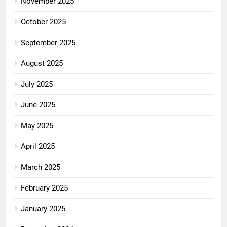
November 2025
October 2025
September 2025
August 2025
July 2025
June 2025
May 2025
April 2025
March 2025
February 2025
January 2025