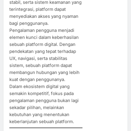
stabil, serta sistem keamanan yang
terintegrasi, platform dapat
menyediakan akses yang nyaman
bagi penggunanya.
Pengalaman pengguna menjadi
elemen kunci dalam keberhasilan
sebuah platform digital. Dengan
pendekatan yang tepat terhadap
UX, navigasi, serta stabilitas
sistem, sebuah platform dapat
membangun hubungan yang lebih
kuat dengan penggunanya.
Dalam ekosistem digital yang
semakin kompetitif, fokus pada
pengalaman pengguna bukan lagi
sekadar pilihan, melainkan
kebutuhan yang menentukan
keberlanjutan sebuah platform.