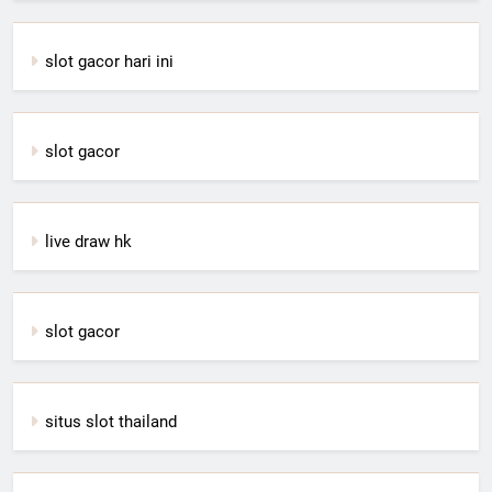
slot gacor hari ini
slot gacor
live draw hk
slot gacor
situs slot thailand