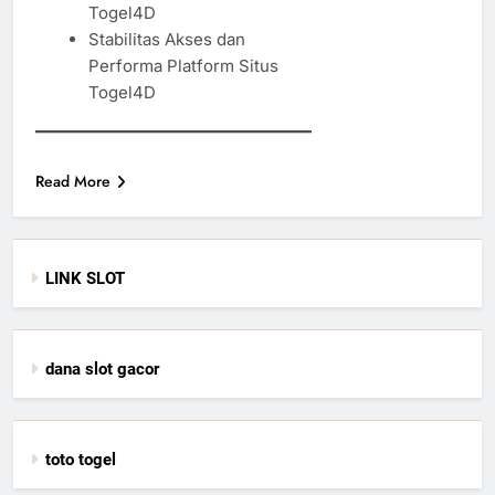
Togel4D
Stabilitas Akses dan
Performa Platform Situs
Togel4D
Read More
LINK SLOT
dana slot gacor
toto togel