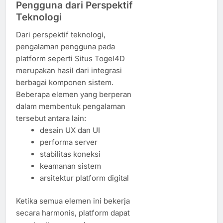
Pengguna dari Perspektif
Teknologi
Dari perspektif teknologi,
pengalaman pengguna pada
platform seperti Situs Togel4D
merupakan hasil dari integrasi
berbagai komponen sistem.
Beberapa elemen yang berperan
dalam membentuk pengalaman
tersebut antara lain:
desain UX dan UI
performa server
stabilitas koneksi
keamanan sistem
arsitektur platform digital
Ketika semua elemen ini bekerja
secara harmonis, platform dapat