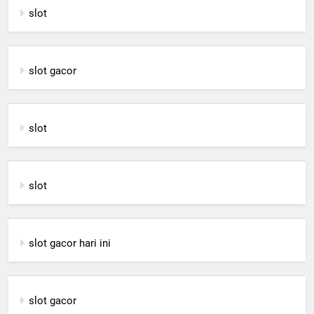
slot
slot gacor
slot
slot
slot gacor hari ini
slot gacor