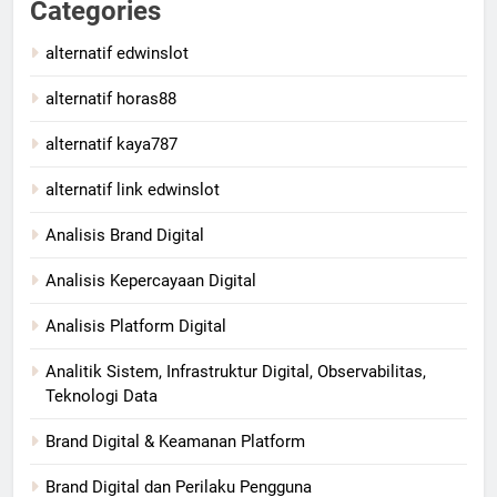
Categories
alternatif edwinslot
alternatif horas88
alternatif kaya787
alternatif link edwinslot
Analisis Brand Digital
Analisis Kepercayaan Digital
Analisis Platform Digital
Analitik Sistem, Infrastruktur Digital, Observabilitas,
Teknologi Data
Brand Digital & Keamanan Platform
Brand Digital dan Perilaku Pengguna