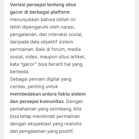
Variasi persepsi tentang situs
gacor di berbagai platform
menunjukkan bahwa istilah ini
lebih dipengaruhi oleh narasi,
pengalaman, dan interaksi sosial,
daripada data objektif sistem
permainan. Baik di forum, media
sosial, video, maupun situs artikel,
kata “gacor” bisa berarti hal yang
berbeda.
Sebagai pemain digital yang
cerdas, penting untuk
membedakan antara fakta sistem
dan persepsi komunitas
. Dengan
pemahaman yang seimbang, kita
bisa tetap menikmati permainan
dengan ekspektasi yang realistis
dan pengalaman yang positif.