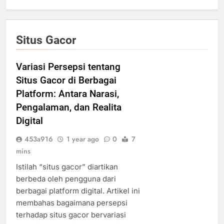
Situs Gacor
Variasi Persepsi tentang
Situs Gacor di Berbagai
Platform: Antara Narasi,
Pengalaman, dan Realita
Digital
453a916
1 year ago
0
7
mins
Istilah “situs gacor” diartikan
berbeda oleh pengguna dari
berbagai platform digital. Artikel ini
membahas bagaimana persepsi
terhadap situs gacor bervariasi