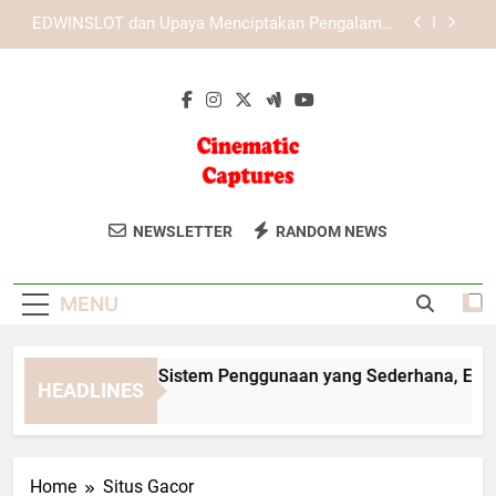
Skip
LEBAH4D dan Upaya Menciptakan Pengalaman
to
Pengguna yang Lebih Baik
content
KAYA787 dengan Konsep Layanan Digital yang
Efisien dan Responsif
LEBAH4D dengan Sistem Penggunaan yang
Sederhana, Efektif, dan Mudah Dipahami
EDWINSLOT dan Upaya Menciptakan Pengalaman
Pengguna yang Lebih Baik
Cinematic
Abadikan Momen Istimewa Anda
LEBAH4D dan Upaya Menciptakan Pengalaman
NEWSLETTER
RANDOM NEWS
Pengguna yang Lebih Baik
Captures
Dengan Cinematic Captures. Fotografi
KAYA787 dengan Konsep Layanan Digital yang
Dan Video Berkualitas Sinematik Untuk
Efisien dan Responsif
MENU
Kenangan Anda.
BAH4D dengan Sistem Penggunaan yang Sederhana, Efektif,
HEADLINES
Weeks Ago
Home
Situs Gacor