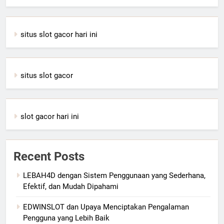
situs slot gacor hari ini
situs slot gacor
slot gacor hari ini
Recent Posts
LEBAH4D dengan Sistem Penggunaan yang Sederhana,
Efektif, dan Mudah Dipahami
EDWINSLOT dan Upaya Menciptakan Pengalaman
Pengguna yang Lebih Baik