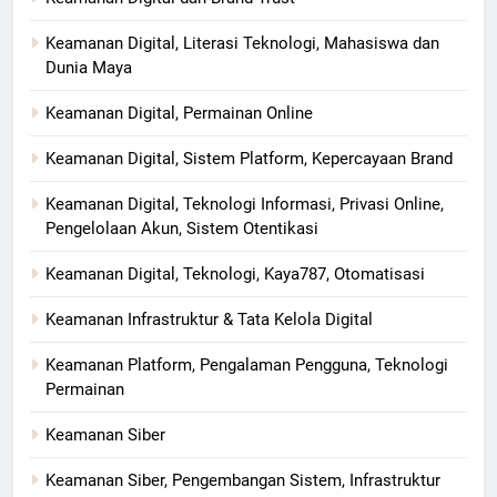
Keamanan Digital, Literasi Teknologi, Mahasiswa dan
Dunia Maya
Keamanan Digital, Permainan Online
Keamanan Digital, Sistem Platform, Kepercayaan Brand
Keamanan Digital, Teknologi Informasi, Privasi Online,
Pengelolaan Akun, Sistem Otentikasi
Keamanan Digital, Teknologi, Kaya787, Otomatisasi
Keamanan Infrastruktur & Tata Kelola Digital
Keamanan Platform, Pengalaman Pengguna, Teknologi
Permainan
Keamanan Siber
Keamanan Siber, Pengembangan Sistem, Infrastruktur