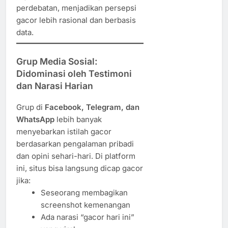
perdebatan, menjadikan persepsi
gacor lebih rasional dan berbasis
data.
Grup Media Sosial:
Didominasi oleh Testimoni
dan Narasi Harian
Grup di
Facebook, Telegram, dan
WhatsApp
lebih banyak
menyebarkan istilah gacor
berdasarkan pengalaman pribadi
dan opini sehari-hari. Di platform
ini, situs bisa langsung dicap gacor
jika:
Seseorang membagikan
screenshot kemenangan
Ada narasi “gacor hari ini”