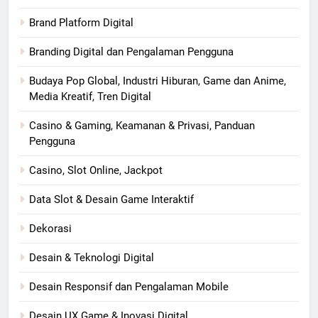
Brand Platform Digital
Branding Digital dan Pengalaman Pengguna
Budaya Pop Global, Industri Hiburan, Game dan Anime,
Media Kreatif, Tren Digital
Casino & Gaming, Keamanan & Privasi, Panduan
Pengguna
Casino, Slot Online, Jackpot
Data Slot & Desain Game Interaktif
Dekorasi
Desain & Teknologi Digital
Desain Responsif dan Pengalaman Mobile
Desain UX Game & Inovasi Digital