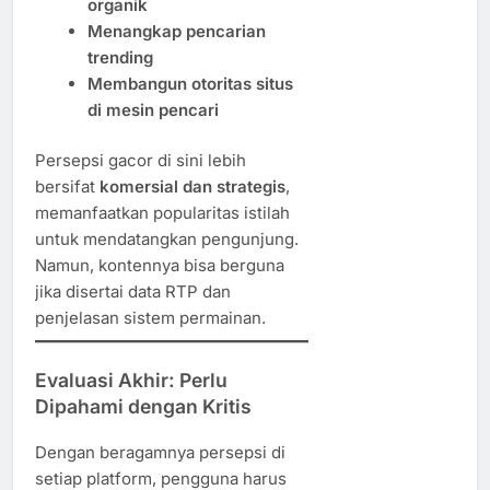
organik
Menangkap pencarian
trending
Membangun otoritas situs
di mesin pencari
Persepsi gacor di sini lebih
bersifat
komersial dan strategis
,
memanfaatkan popularitas istilah
untuk mendatangkan pengunjung.
Namun, kontennya bisa berguna
jika disertai data RTP dan
penjelasan sistem permainan.
Evaluasi Akhir: Perlu
Dipahami dengan Kritis
Dengan beragamnya persepsi di
setiap platform, pengguna harus