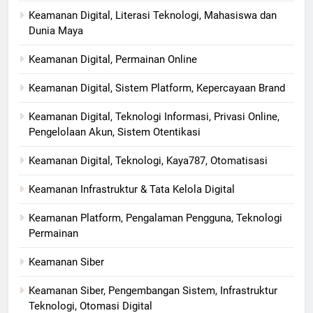
Keamanan Digital, Literasi Teknologi, Mahasiswa dan
Dunia Maya
Keamanan Digital, Permainan Online
Keamanan Digital, Sistem Platform, Kepercayaan Brand
Keamanan Digital, Teknologi Informasi, Privasi Online,
Pengelolaan Akun, Sistem Otentikasi
Keamanan Digital, Teknologi, Kaya787, Otomatisasi
Keamanan Infrastruktur & Tata Kelola Digital
Keamanan Platform, Pengalaman Pengguna, Teknologi
Permainan
Keamanan Siber
Keamanan Siber, Pengembangan Sistem, Infrastruktur
Teknologi, Otomasi Digital