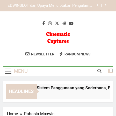
Skip
LEBAH4D dan Upaya Menciptakan Pengalaman
to
Pengguna yang Lebih Baik
content
KAYA787 dengan Konsep Layanan Digital yang
Efisien dan Responsif
LEBAH4D dengan Sistem Penggunaan yang
Sederhana, Efektif, dan Mudah Dipahami
EDWINSLOT dan Upaya Menciptakan Pengalaman
Pengguna yang Lebih Baik
Cinematic
Abadikan Momen Istimewa Anda
LEBAH4D dan Upaya Menciptakan Pengalaman
NEWSLETTER
RANDOM NEWS
Pengguna yang Lebih Baik
Captures
Dengan Cinematic Captures. Fotografi
KAYA787 dengan Konsep Layanan Digital yang
Dan Video Berkualitas Sinematik Untuk
Efisien dan Responsif
MENU
Kenangan Anda.
BAH4D dengan Sistem Penggunaan yang Sederhana, Efektif,
HEADLINES
Weeks Ago
Home
Rahasia Maxwin