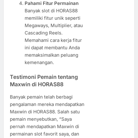
Pahami Fitur Permainan
Banyak slot di HORAS88
memiliki fitur unik seperti
Megaways, Multiplier, atau
Cascading Reels.
Memahami cara kerja fitur
ini dapat membantu Anda
memaksimalkan peluang
kemenangan.
Testimoni Pemain tentang
Maxwin di HORAS88
Banyak pemain telah berbagi
pengalaman mereka mendapatkan
Maxwin di HORAS88. Salah satu
pemain menyebutkan, “Saya
pernah mendapatkan Maxwin di
permainan slot favorit saya, dan