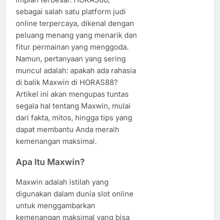
sebagai salah satu platform judi
online terpercaya, dikenal dengan
peluang menang yang menarik dan
fitur permainan yang menggoda.
Namun, pertanyaan yang sering
muncul adalah: apakah ada rahasia
di balik Maxwin di HORAS88?
Artikel ini akan mengupas tuntas
segala hal tentang Maxwin, mulai
dari fakta, mitos, hingga tips yang
dapat membantu Anda meraih
kemenangan maksimal.
Apa Itu Maxwin?
Maxwin adalah istilah yang
digunakan dalam dunia slot online
untuk menggambarkan
kemenangan maksimal yang bisa