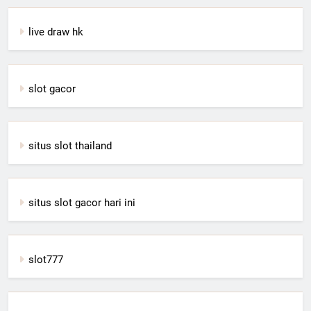
live draw hk
slot gacor
situs slot thailand
situs slot gacor hari ini
slot777