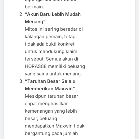
bermain.
“Akun Baru Lebih Mudah
Menang”
Mitos ini sering beredar di
kalangan pemain, tetapi
tidak ada bukti konkret
untuk mendukung klaim
tersebut. Semua akun di
HORAS88 memiliki peluang
yang sama untuk menang.
“Taruhan Besar Selalu
Memberikan Maxwin”
Meskipun taruhan besar
dapat menghasilkan
kemenangan yang lebih
besar, peluang
mendapatkan Maxwin tidak
bergantung pada jumlah