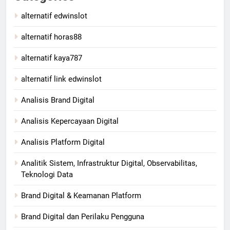
alternatif edwinslot
alternatif horas88
alternatif kaya787
alternatif link edwinslot
Analisis Brand Digital
Analisis Kepercayaan Digital
Analisis Platform Digital
Analitik Sistem, Infrastruktur Digital, Observabilitas,
Teknologi Data
Brand Digital & Keamanan Platform
Brand Digital dan Perilaku Pengguna