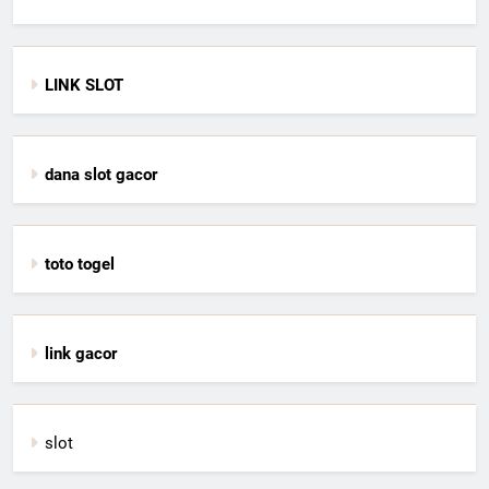
LINK SLOT
dana slot gacor
toto togel
link gacor
slot