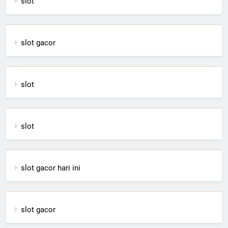
slot
slot gacor
slot
slot
slot gacor hari ini
slot gacor