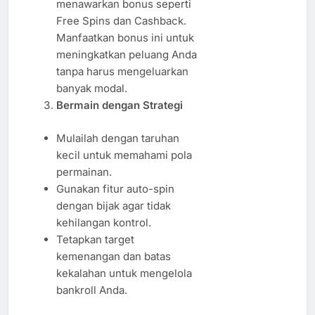
menawarkan bonus seperti
Free Spins dan Cashback.
Manfaatkan bonus ini untuk
meningkatkan peluang Anda
tanpa harus mengeluarkan
banyak modal.
Bermain dengan Strategi
Mulailah dengan taruhan
kecil untuk memahami pola
permainan.
Gunakan fitur auto-spin
dengan bijak agar tidak
kehilangan kontrol.
Tetapkan target
kemenangan dan batas
kekalahan untuk mengelola
bankroll Anda.