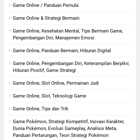
Game Online / Panduan Pemula
Game Online & Strategi Bermain
Game Online, Kesehatan Mental, Tips Bermain Game,
Pengembangan Diri, Manajemen Emosi
Game Online, Panduan Bermain, Hiburan Digital
Game Online, Pengembangan Diri, Keterampilan Berpikir,
Hiburan Positif, Game Strategi
Game Online, Slot Online, Permainan Judi
Game Online, Slot, Teknologi Game
Game Online, Tips dan Trik
Game Pokémon, Strategi Kompetitif, Inovasi Karakter,
Dunia Pokémon, Evolusi Gameplay, Analisis Meta,
Panduan Pertarungan, Teori Strategi Pokémon