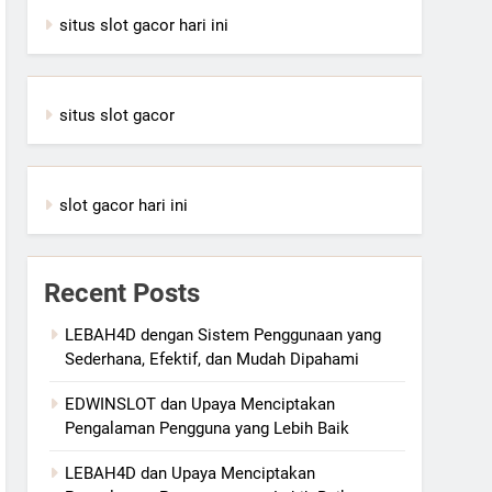
situs slot gacor hari ini
situs slot gacor
slot gacor hari ini
Recent Posts
LEBAH4D dengan Sistem Penggunaan yang
Sederhana, Efektif, dan Mudah Dipahami
EDWINSLOT dan Upaya Menciptakan
Pengalaman Pengguna yang Lebih Baik
LEBAH4D dan Upaya Menciptakan