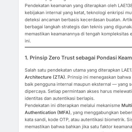
Pendekatan keamanan yang diterapkan oleh LAE1
kebijakan internal yang ketat, teknologi enkripsi mu
deteksi ancaman berbasis kecerdasan buatan. Artik
berbagai langkah strategis dan teknis yang diguna
memastikan keamanannya di tengah kompleksitas ek
ini.
1.
Prinsip Zero Trust sebagai Pondasi Ke
Salah satu pendekatan utama yang diterapkan LAE
Architecture (ZTA)
. Prinsip ini menegaskan bahwa 
baik pengguna internal maupun eksternal — yang s
dipercaya. Setiap permintaan akses harus melewati
identitas dan autentikasi berlapis.
Pendekatan ini diterapkan melalui mekanisme
Mult
Authentication (MFA)
, yang menggabungkan bebera
kata sandi, kode OTP, atau autentikasi biometrik. 
memastikan bahwa bahkan jika satu faktor keamana