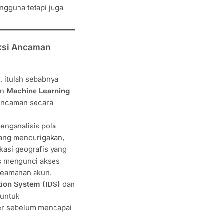
ngguna tetapi juga
.
ksi Ancaman
, itulah sebabnya
an
Machine Learning
ancaman secara
menganalisis pola
 yang mencurigakan,
okasi geografis yang
tis mengunci akses
keamanan akun.
tion System (IDS)
dan
 untuk
ber sebelum mencapai