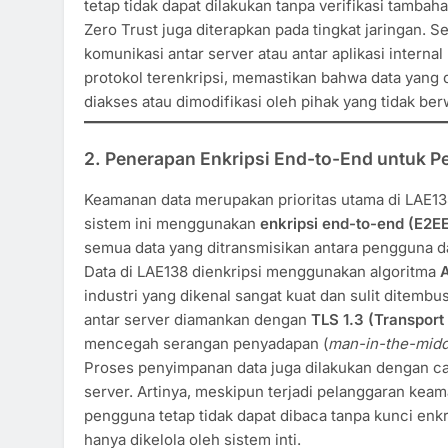
tetap tidak dapat dilakukan tanpa verifikasi tambaha
Zero Trust juga diterapkan pada tingkat jaringan. S
komunikasi antar server atau antar aplikasi internal 
protokol terenkripsi, memastikan bahwa data yang d
diakses atau dimodifikasi oleh pihak yang tidak be
2.
Penerapan Enkripsi End-to-End untuk P
Keamanan data merupakan prioritas utama di LAE138
sistem ini menggunakan
enkripsi end-to-end (E2E
semua data yang ditransmisikan antara pengguna d
Data di LAE138 dienkripsi menggunakan algoritma
A
industri yang dikenal sangat kuat dan sulit ditembus
antar server diamankan dengan
TLS 1.3 (Transport
mencegah serangan penyadapan (
man-in-the-midd
Proses penyimpanan data juga dilakukan dengan cara
server. Artinya, meskipun terjadi pelanggaran keam
pengguna tetap tidak dapat dibaca tanpa kunci enk
hanya dikelola oleh sistem inti.