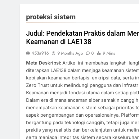
proteksi sistem
Judul: Pendekatan Praktis dalam Me
Keamanan di LAE138
453a916
9 Months Ago
0
9 Mins
Meta Deskripsi
: Artikel ini membahas langkah-lang
diterapkan LAE138 dalam menjaga keamanan sistem 
kebijakan keamanan berlapis, enkripsi data, serta i
Zero Trust untuk melindungi pengguna dan infrastr
Keamanan menjadi fondasi utama dalam setiap platf
Dalam era di mana ancaman siber semakin canggih
menempatkan keamanan sistem sebagai prioritas te
aspek pengembangan dan operasionalnya. Platform 
bergantung pada teknologi canggih, tetapi juga m
praktis yang realistis dan berkelanjutan untuk mel
serta menjaga integritas sistem secara keseluruhan