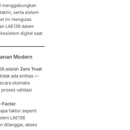
38 menggabungkan
takhir, serta sistem
el ini mengulas
kan LAE138 dalam
osistem digital saat
amanan Modern
138 adalah
Zero Trust
tidak ada entitas —
ecara otomatis
 proses validasi
i-Factor
pa faktor seperti
Sistem LAE138
n dilanggar, akses