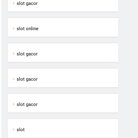
slot gacor
slot online
slot gacor
slot gacor
slot gacor
slot