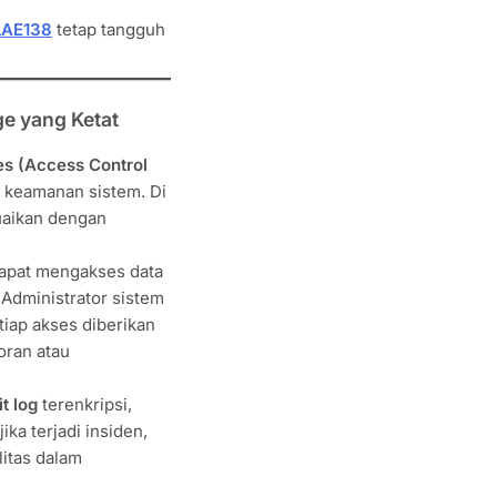
LAE138
tetap tangguh
e yang Ketat
s (Access Control
 keamanan sistem. Di
uaikan dengan
apat mengakses data
 Administrator sistem
tiap akses diberikan
oran atau
t log
terenkripsi,
ka terjadi insiden,
litas dalam