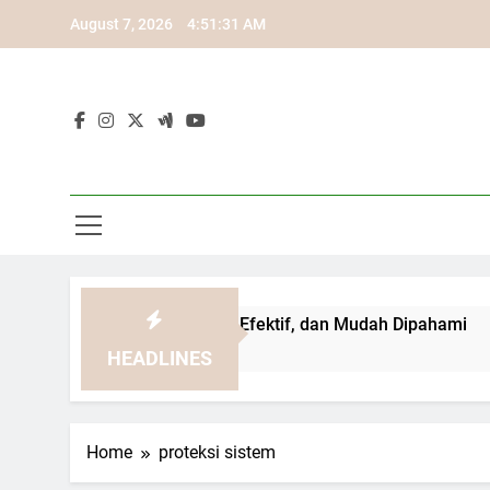
Skip
August 7, 2026
4:51:32 AM
to
content
Cin
Abadikan 
ang Sederhana, Efektif, dan Mudah Dipahami
EDWINSL
3 Weeks A
HEADLINES
Home
proteksi sistem