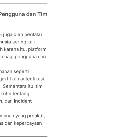
 Pengguna dan Tim
i juga oleh perilaku
nusia
sering kali
h karena itu, platform
an bagi pengguna dan
anan seperti
aktifkan autentikasi
 Sementara itu, tim
rutin tentang
n
, dan
Incident
anan yang proaktif,
itas dan kepercayaan