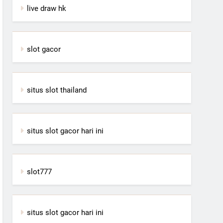
live draw hk
slot gacor
situs slot thailand
situs slot gacor hari ini
slot777
situs slot gacor hari ini