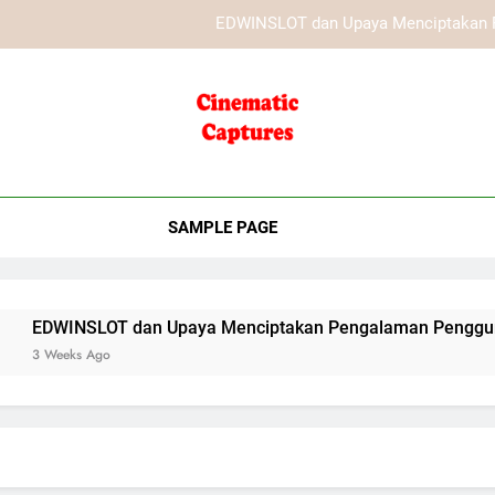
EDWINSLOT dan Upaya Menciptakan P
LEBAH4D dan Upaya Menciptakan P
KAYA787 dengan Konsep Layana
ematic Captures
LEBAH4D dengan Sistem Penggunaan yang Sed
Momen Istimewa Anda Dengan Cinematic Captures. Fotografi D
EDWINSLOT dan Upaya Menciptakan P
SAMPLE PAGE
LEBAH4D dan Upaya Menciptakan P
KAYA787 dengan Konsep Layana
OT dan Upaya Menciptakan Pengalaman Pengguna yang Lebi
go