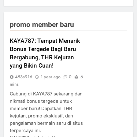
promo member baru
KAYA787: Tempat Menarik
Bonus Tergede Bagi Baru
Bergabung, THR Kejutan
yang Bikin Cuan!
453a916
1 year ago
0
6
mins
Gabung di KAYA787 sekarang dan
nikmati bonus tergede untuk
member baru! Dapatkan THR
kejutan, promo eksklusif, dan
pengalaman bermain seru di situs
terpercaya ini.