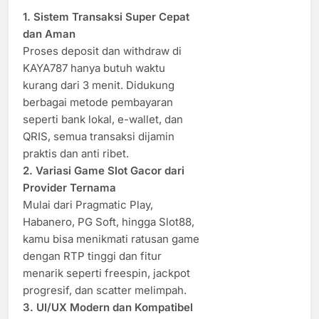
1. Sistem Transaksi Super Cepat
dan Aman
Proses deposit dan withdraw di
KAYA787 hanya butuh waktu
kurang dari 3 menit. Didukung
berbagai metode pembayaran
seperti bank lokal, e-wallet, dan
QRIS, semua transaksi dijamin
praktis dan anti ribet.
2. Variasi Game Slot Gacor dari
Provider Ternama
Mulai dari Pragmatic Play,
Habanero, PG Soft, hingga Slot88,
kamu bisa menikmati ratusan game
dengan RTP tinggi dan fitur
menarik seperti freespin, jackpot
progresif, dan scatter melimpah.
3. UI/UX Modern dan Kompatibel