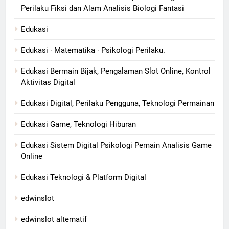
Perilaku Fiksi dan Alam Analisis Biologi Fantasi
Edukasi
Edukasi · Matematika · Psikologi Perilaku.
Edukasi Bermain Bijak, Pengalaman Slot Online, Kontrol
Aktivitas Digital
Edukasi Digital, Perilaku Pengguna, Teknologi Permainan
Edukasi Game, Teknologi Hiburan
Edukasi Sistem Digital Psikologi Pemain Analisis Game
Online
Edukasi Teknologi & Platform Digital
edwinslot
edwinslot alternatif