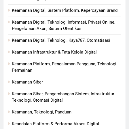
Keamanan Digital, Sistem Platform, Kepercayaan Brand
Keamanan Digital, Teknologi Informasi, Privasi Online,
Pengelolaan Akun, Sistem Otentikasi
Keamanan Digital, Teknologi, Kaya787, Otomatisasi
Keamanan Infrastruktur & Tata Kelola Digital
Keamanan Platform, Pengalaman Pengguna, Teknologi
Permainan
Keamanan Siber
Keamanan Siber, Pengembangan Sistem, Infrastruktur
Teknologi, Otomasi Digital
Keamanan, Teknologi, Panduan
Keandalan Platform & Performa Akses Digital