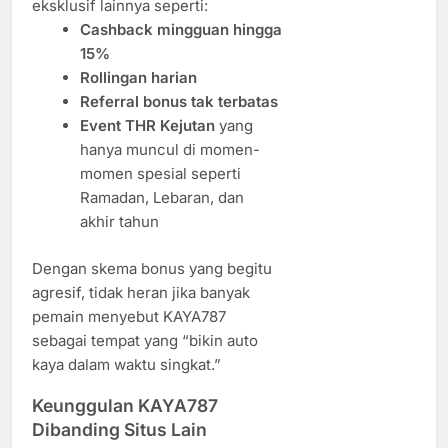
eksklusif lainnya seperti:
Cashback mingguan hingga
15%
Rollingan harian
Referral bonus tak terbatas
Event THR Kejutan
yang
hanya muncul di momen-
momen spesial seperti
Ramadan, Lebaran, dan
akhir tahun
Dengan skema bonus yang begitu
agresif, tidak heran jika banyak
pemain menyebut KAYA787
sebagai tempat yang “bikin auto
kaya dalam waktu singkat.”
Keunggulan KAYA787
Dibanding Situs Lain