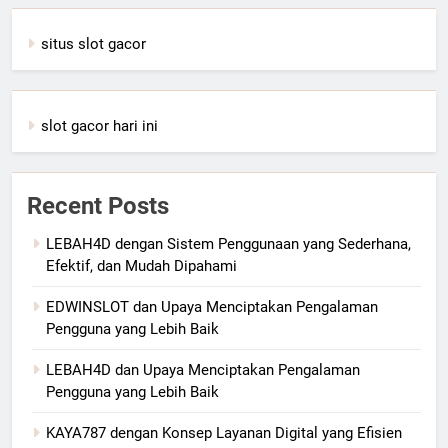
situs slot gacor
slot gacor hari ini
Recent Posts
LEBAH4D dengan Sistem Penggunaan yang Sederhana,
Efektif, dan Mudah Dipahami
EDWINSLOT dan Upaya Menciptakan Pengalaman
Pengguna yang Lebih Baik
LEBAH4D dan Upaya Menciptakan Pengalaman
Pengguna yang Lebih Baik
KAYA787 dengan Konsep Layanan Digital yang Efisien