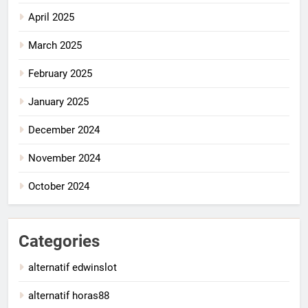
April 2025
March 2025
February 2025
January 2025
December 2024
November 2024
October 2024
Categories
alternatif edwinslot
alternatif horas88