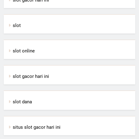
slot gacor hari ini
slot
slot online
slot gacor hari ini
slot dana
situs slot gacor hari ini