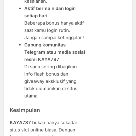
kesalahan.
Aktif bermain dan login
setiap hari
Beberapa bonus hanya aktif
saat kamu login rutin.
Jangan sampai ketinggalan!
Gabung komunitas
Telegram atau media sosial
resmi KAYA787
Di sana sering dibagikan
info flash bonus dan
giveaway eksklusif yang
tidak diumumkan di situs
utama.
Kesimpulan
KAYA787
bukan hanya sekadar
situs slot online biasa. Dengan