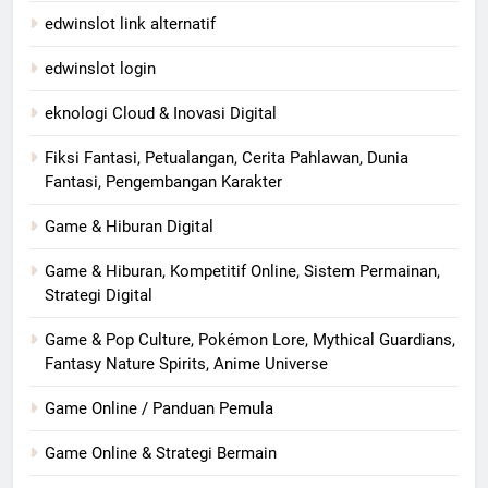
edwinslot link alternatif
edwinslot login
eknologi Cloud & Inovasi Digital
Fiksi Fantasi, Petualangan, Cerita Pahlawan, Dunia
Fantasi, Pengembangan Karakter
Game & Hiburan Digital
Game & Hiburan, Kompetitif Online, Sistem Permainan,
Strategi Digital
Game & Pop Culture, Pokémon Lore, Mythical Guardians,
Fantasy Nature Spirits, Anime Universe
Game Online / Panduan Pemula
Game Online & Strategi Bermain