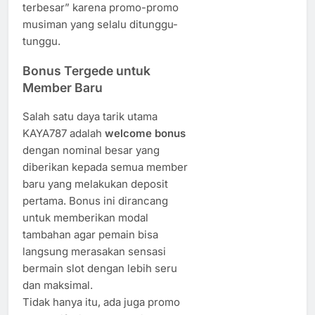
terbesar” karena promo-promo
musiman yang selalu ditunggu-
tunggu.
Bonus Tergede untuk
Member Baru
Salah satu daya tarik utama
KAYA787 adalah
welcome bonus
dengan nominal besar yang
diberikan kepada semua member
baru yang melakukan deposit
pertama. Bonus ini dirancang
untuk memberikan modal
tambahan agar pemain bisa
langsung merasakan sensasi
bermain slot dengan lebih seru
dan maksimal.
Tidak hanya itu, ada juga promo