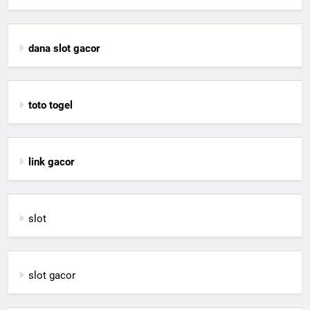
dana slot gacor
toto togel
link gacor
slot
slot gacor