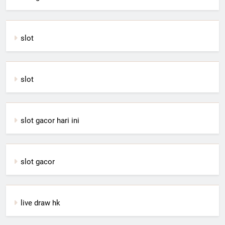
slot
slot
slot gacor hari ini
slot gacor
live draw hk