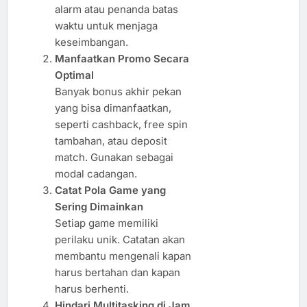
alarm atau penanda batas
waktu untuk menjaga
keseimbangan.
Manfaatkan Promo Secara
Optimal
Banyak bonus akhir pekan
yang bisa dimanfaatkan,
seperti cashback, free spin
tambahan, atau deposit
match. Gunakan sebagai
modal cadangan.
Catat Pola Game yang
Sering Dimainkan
Setiap game memiliki
perilaku unik. Catatan akan
membantu mengenali kapan
harus bertahan dan kapan
harus berhenti.
Hindari Multitasking di Jam