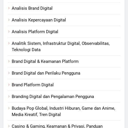
Analisis Brand Digital
Analisis Kepercayaan Digital
Analisis Platform Digital
Analitik Sistem, Infrastruktur Digital, Observabilitas,
Teknologi Data
Brand Digital & Keamanan Platform
Brand Digital dan Perilaku Pengguna
Brand Platform Digital
Branding Digital dan Pengalaman Pengguna
Budaya Pop Global, Industri Hiburan, Game dan Anime,
Media Kreatif, Tren Digital
Casino & Gaming, Keamanan & Privasi, Panduan