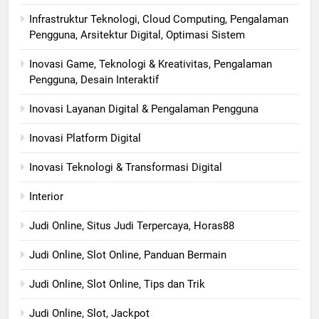
Infrastruktur Teknologi, Cloud Computing, Pengalaman
Pengguna, Arsitektur Digital, Optimasi Sistem
Inovasi Game, Teknologi & Kreativitas, Pengalaman
Pengguna, Desain Interaktif
Inovasi Layanan Digital & Pengalaman Pengguna
Inovasi Platform Digital
Inovasi Teknologi & Transformasi Digital
Interior
Judi Online, Situs Judi Terpercaya, Horas88
Judi Online, Slot Online, Panduan Bermain
Judi Online, Slot Online, Tips dan Trik
Judi Online, Slot, Jackpot