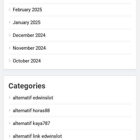
February 2025
January 2025
December 2024
November 2024
October 2024
Categories
alternatif edwinslot
alternatif horas88
alternatif kaya787
alternatif link edwinslot