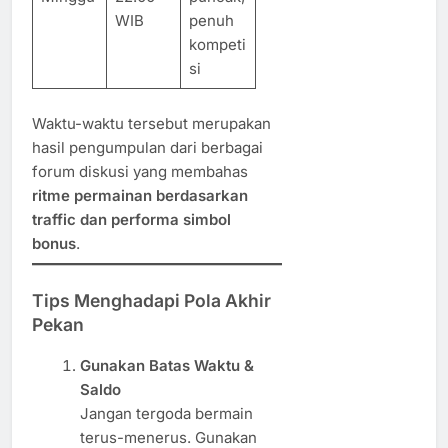
WIB
penuh
kompeti
si
Waktu-waktu tersebut merupakan
hasil pengumpulan dari berbagai
forum diskusi yang membahas
ritme permainan berdasarkan
traffic dan performa simbol
bonus
.
Tips Menghadapi Pola Akhir
Pekan
Gunakan Batas Waktu &
Saldo
Jangan tergoda bermain
terus-menerus. Gunakan