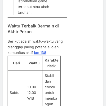
istirahatkan game
tersebut atau ubah
taruhan.
Waktu Terbaik Bermain di
Akhir Pekan
Berikut adalah waktu-waktu yang
dianggap paling potensial oleh
komunitas aktif
lae 138
:
Karakte
Hari
Waktu
ristik
Stabil
dan
10.00 –
cocok
Sabtu
12.00
untuk
WIB
memba
ngun