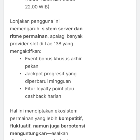
22.00 WIB)
Lonjakan pengguna ini
memengaruhi
sistem server dan
ritme permainan
, apalagi banyak
provider slot di Lae 138 yang
mengaktifkan:
Event bonus khusus akhir
pekan
Jackpot progresif yang
diperbarui mingguan
Fitur loyalty point atau
cashback harian
Hal ini menciptakan ekosistem
permainan yang lebih
kompetitif,
fluktuatif, namun juga berpotensi
menguntungkan
—asalkan