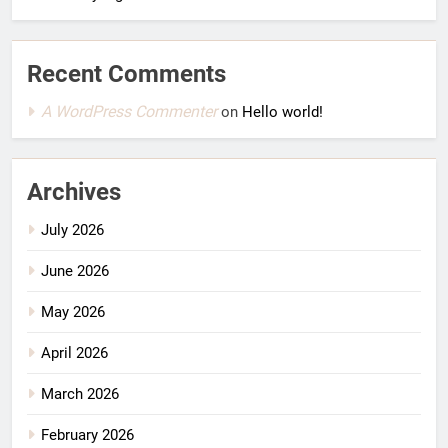
Recent Comments
A WordPress Commenter
on
Hello world!
Archives
July 2026
June 2026
May 2026
April 2026
March 2026
February 2026