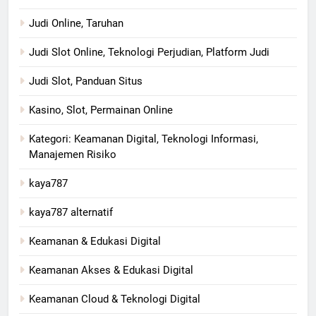
Judi Online, Taruhan
Judi Slot Online, Teknologi Perjudian, Platform Judi
Judi Slot, Panduan Situs
Kasino, Slot, Permainan Online
Kategori: Keamanan Digital, Teknologi Informasi,
Manajemen Risiko
kaya787
kaya787 alternatif
Keamanan & Edukasi Digital
Keamanan Akses & Edukasi Digital
Keamanan Cloud & Teknologi Digital