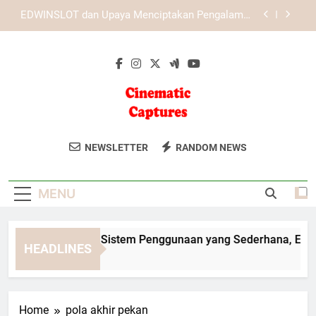
Skip
LEBAH4D dan Upaya Menciptakan Pengalaman
to
Pengguna yang Lebih Baik
content
KAYA787 dengan Konsep Layanan Digital yang
Efisien dan Responsif
LEBAH4D dengan Sistem Penggunaan yang
Sederhana, Efektif, dan Mudah Dipahami
EDWINSLOT dan Upaya Menciptakan Pengalaman
Pengguna yang Lebih Baik
Cinematic
Abadikan Momen Istimewa Anda
LEBAH4D dan Upaya Menciptakan Pengalaman
NEWSLETTER
RANDOM NEWS
Pengguna yang Lebih Baik
Captures
Dengan Cinematic Captures. Fotografi
KAYA787 dengan Konsep Layanan Digital yang
Dan Video Berkualitas Sinematik Untuk
Efisien dan Responsif
MENU
Kenangan Anda.
BAH4D dengan Sistem Penggunaan yang Sederhana, Efektif,
HEADLINES
Weeks Ago
Home
pola akhir pekan