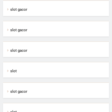
slot gacor
slot gacor
slot gacor
slot
slot gacor
slot