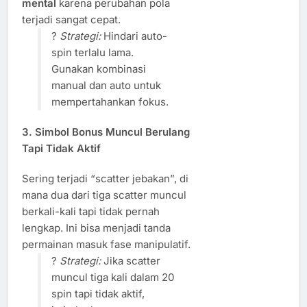
mental
karena perubahan pola
terjadi sangat cepat.
?
Strategi:
Hindari auto-
spin terlalu lama.
Gunakan kombinasi
manual dan auto untuk
mempertahankan fokus.
3.
Simbol Bonus Muncul Berulang
Tapi Tidak Aktif
Sering terjadi “scatter jebakan”, di
mana dua dari tiga scatter muncul
berkali-kali tapi tidak pernah
lengkap. Ini bisa menjadi tanda
permainan masuk fase manipulatif.
?
Strategi:
Jika scatter
muncul tiga kali dalam 20
spin tapi tidak aktif,