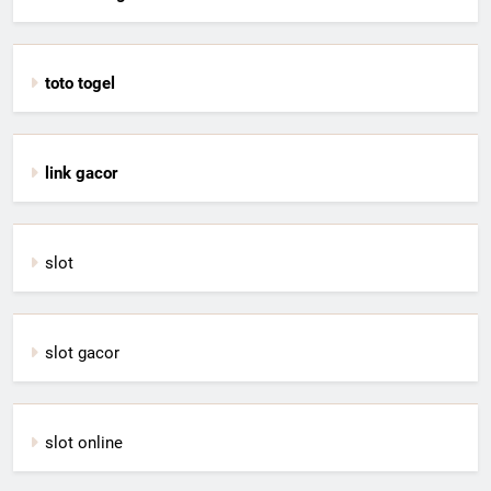
toto togel
link gacor
slot
slot gacor
slot online