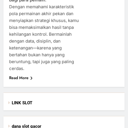
Dengan memahami karakteristik
pola permainan akhir pekan dan
menyiapkan strategi khusus, kamu
bisa memaksimalkan hasil tanpa
kehilangan kontrol. Bermainlah
dengan data, disiplin, dan
ketenangan—karena yang
bertahan bukan hanya yang
beruntung, tapi juga yang paling
cerdas.
Read More
LINK SLOT
dana slot gacor