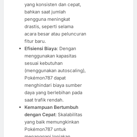
yang konsisten dan cepat,
bahkan saat jumlah
pengguna meningkat
drastis, seperti selama
acara besar atau peluncuran
fitur baru.
Efisiensi Biaya
: Dengan
menggunakan kapasitas
sesuai kebutuhan
(menggunakan autoscaling),
Pokémon787 dapat
menghindari biaya sumber
daya yang berlebihan pada
saat trafik rendah.
Kemampuan Bertumbuh
dengan Cepat
: Skalabilitas
yang baik memungkinkan
Pokémon787 untuk
menanggapi lonjakan