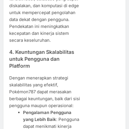
diskalakan, dan komputasi di edge
untuk mempercepat pengolahan
data dekat dengan pengguna.
Pendekatan ini meningkatkan
kecepatan dan kinerja sistem
secara keseluruhan.
4. Keuntungan Skalabilitas
untuk Pengguna dan
Platform
Dengan menerapkan strategi
skalabilitas yang efektif,
Pokémon787 dapat merasakan
berbagai keuntungan, baik dari sisi
pengguna maupun operasional:
Pengalaman Pengguna
yang Lebih Baik
: Pengguna
dapat menikmati kinerja