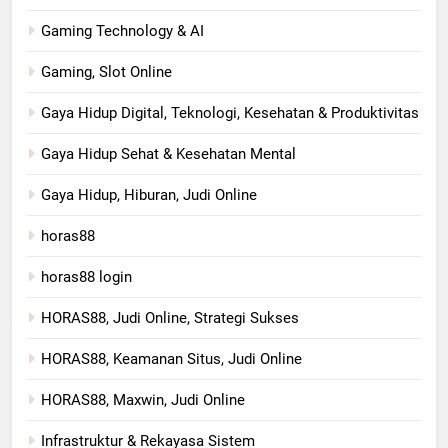
Gaming Technology & AI
Gaming, Slot Online
Gaya Hidup Digital, Teknologi, Kesehatan & Produktivitas
Gaya Hidup Sehat & Kesehatan Mental
Gaya Hidup, Hiburan, Judi Online
horas88
horas88 login
HORAS88, Judi Online, Strategi Sukses
HORAS88, Keamanan Situs, Judi Online
HORAS88, Maxwin, Judi Online
Infrastruktur & Rekayasa Sistem