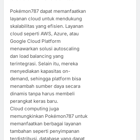
Pokémon787 dapat memanfaatkan
layanan cloud untuk mendukung
skalabilitas yang efisien. Layanan
cloud seperti AWS, Azure, atau
Google Cloud Platform
menawarkan solusi autoscaling
dan load balancing yang
terintegrasi. Selain itu, mereka
menyediakan kapasitas on-
demand, sehingga platform bisa
menambah sumber daya secara
dinamis tanpa harus membeli
perangkat keras baru.
Cloud computing juga
memungkinkan Pokémon787 untuk
memanfaatkan berbagai layanan
tambahan seperti penyimpanan
terdistribusi, database yang dapat