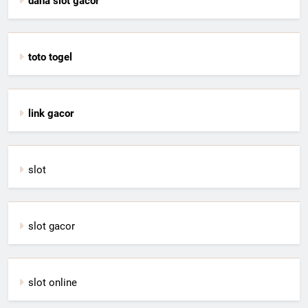
dana slot gacor
toto togel
link gacor
slot
slot gacor
slot online