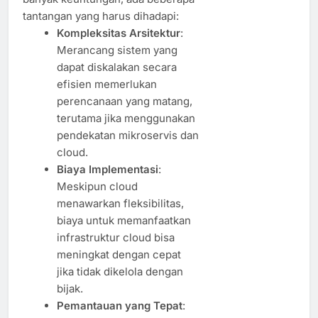
tantangan yang harus dihadapi:
Kompleksitas Arsitektur
:
Merancang sistem yang
dapat diskalakan secara
efisien memerlukan
perencanaan yang matang,
terutama jika menggunakan
pendekatan mikroservis dan
cloud.
Biaya Implementasi
:
Meskipun cloud
menawarkan fleksibilitas,
biaya untuk memanfaatkan
infrastruktur cloud bisa
meningkat dengan cepat
jika tidak dikelola dengan
bijak.
Pemantauan yang Tepat
: