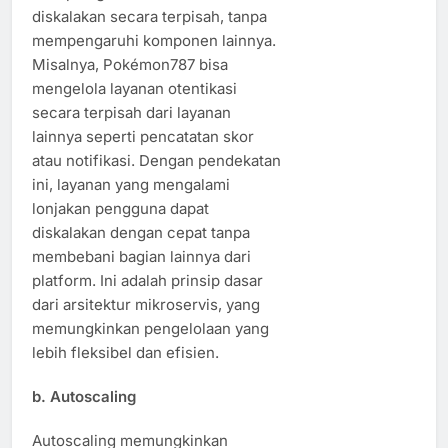
diskalakan secara terpisah, tanpa
mempengaruhi komponen lainnya.
Misalnya, Pokémon787 bisa
mengelola layanan otentikasi
secara terpisah dari layanan
lainnya seperti pencatatan skor
atau notifikasi. Dengan pendekatan
ini, layanan yang mengalami
lonjakan pengguna dapat
diskalakan dengan cepat tanpa
membebani bagian lainnya dari
platform. Ini adalah prinsip dasar
dari arsitektur mikroservis, yang
memungkinkan pengelolaan yang
lebih fleksibel dan efisien.
b. Autoscaling
Autoscaling memungkinkan