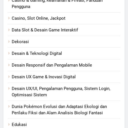
Casino & Gaming, Keamanan & Privasi, Panduan
Pengguna
Casino, Slot Online, Jackpot
Data Slot & Desain Game Interaktif
Dekorasi
Desain & Teknologi Digital
Desain Responsif dan Pengalaman Mobile
Desain UX Game & Inovasi Digital
Desain UX/UI, Pengalaman Pengguna, Sistem Login,
Optimisasi Sistem
Dunia Pokémon Evolusi dan Adaptasi Ekologi dan
Perilaku Fiksi dan Alam Analisis Biologi Fantasi
Edukasi