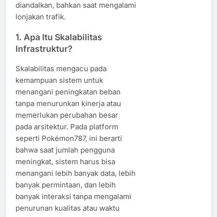
diandalkan, bahkan saat mengalami
lonjakan trafik.
1. Apa Itu Skalabilitas
Infrastruktur?
Skalabilitas mengacu pada
kemampuan sistem untuk
menangani peningkatan beban
tanpa menurunkan kinerja atau
memerlukan perubahan besar
pada arsitektur. Pada platform
seperti Pokémon787, ini berarti
bahwa saat jumlah pengguna
meningkat, sistem harus bisa
menangani lebih banyak data, lebih
banyak permintaan, dan lebih
banyak interaksi tanpa mengalami
penurunan kualitas atau waktu