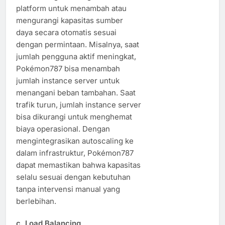
platform untuk menambah atau
mengurangi kapasitas sumber
daya secara otomatis sesuai
dengan permintaan. Misalnya, saat
jumlah pengguna aktif meningkat,
Pokémon787 bisa menambah
jumlah instance server untuk
menangani beban tambahan. Saat
trafik turun, jumlah instance server
bisa dikurangi untuk menghemat
biaya operasional. Dengan
mengintegrasikan autoscaling ke
dalam infrastruktur, Pokémon787
dapat memastikan bahwa kapasitas
selalu sesuai dengan kebutuhan
tanpa intervensi manual yang
berlebihan.
c. Load Balancing