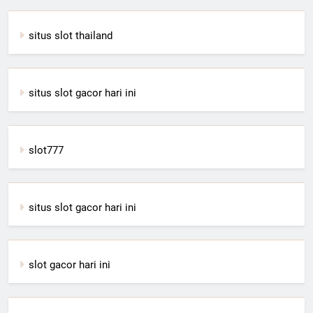
situs slot thailand
situs slot gacor hari ini
slot777
situs slot gacor hari ini
slot gacor hari ini