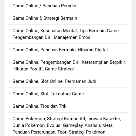
Game Online / Panduan Pemula
Game Online & Strategi Bermain
Game Online, Kesehatan Mental, Tips Bermain Game,
Pengembangan Diri, Manajemen Emosi
Game Online, Panduan Bermain, Hiburan Digital
Game Online, Pengembangan Diri, Keterampilan Berpikir,
Hiburan Positif, Game Strategi
Game Online, Slot Online, Permainan Judi
Game Online, Slot, Teknologi Game
Game Online, Tips dan Trik
Game Pokémon, Strategi Kompetitif, Inovasi Karakter,
Dunia Pokémon, Evolusi Gameplay, Analisis Meta,
Panduan Pertarungan, Teori Strategi Pokémon