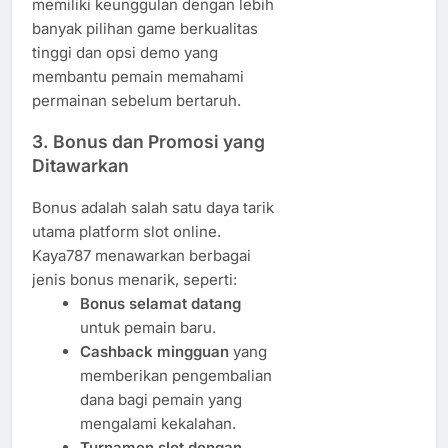
memiliki keunggulan dengan lebih
banyak pilihan game berkualitas
tinggi dan opsi demo yang
membantu pemain memahami
permainan sebelum bertaruh.
3. Bonus dan Promosi yang
Ditawarkan
Bonus adalah salah satu daya tarik
utama platform slot online.
Kaya787 menawarkan berbagai
jenis bonus menarik, seperti:
Bonus selamat datang
untuk pemain baru.
Cashback mingguan
yang
memberikan pengembalian
dana bagi pemain yang
mengalami kekalahan.
Turnamen slot dengan