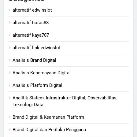
alternatif edwinslot
alternatif horas88
alternatif kaya787
alternatif link edwinslot
Analisis Brand Digital
Analisis Kepercayaan Digital
Analisis Platform Digital
Analitik Sistem, Infrastruktur Digital, Observabilitas,
Teknologi Data
Brand Digital & Keamanan Platform
Brand Digital dan Perilaku Pengguna