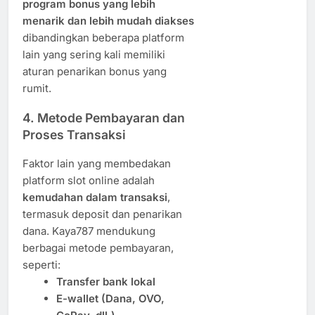
program bonus yang lebih
menarik dan lebih mudah diakses
dibandingkan beberapa platform
lain yang sering kali memiliki
aturan penarikan bonus yang
rumit.
4. Metode Pembayaran dan
Proses Transaksi
Faktor lain yang membedakan
platform slot online adalah
kemudahan dalam transaksi
,
termasuk deposit dan penarikan
dana. Kaya787 mendukung
berbagai metode pembayaran,
seperti:
Transfer bank lokal
E-wallet (Dana, OVO,