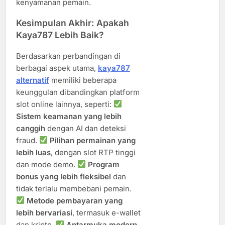
kenyamanan pemain.
Kesimpulan Akhir: Apakah
Kaya787 Lebih Baik?
Berdasarkan perbandingan di
berbagai aspek utama,
kaya787
alternatif
memiliki beberapa
keunggulan dibandingkan platform
slot online lainnya, seperti:
Sistem keamanan yang lebih
canggih
dengan AI dan deteksi
fraud.
Pilihan permainan yang
lebih luas
, dengan slot RTP tinggi
dan mode demo.
Program
bonus yang lebih fleksibel
dan
tidak terlalu membebani pemain.
Metode pembayaran yang
lebih bervariasi
, termasuk e-wallet
dan kripto.
Antarmuka modern