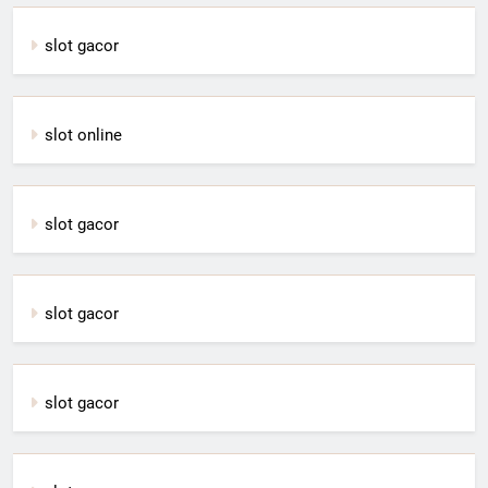
slot gacor
slot online
slot gacor
slot gacor
slot gacor