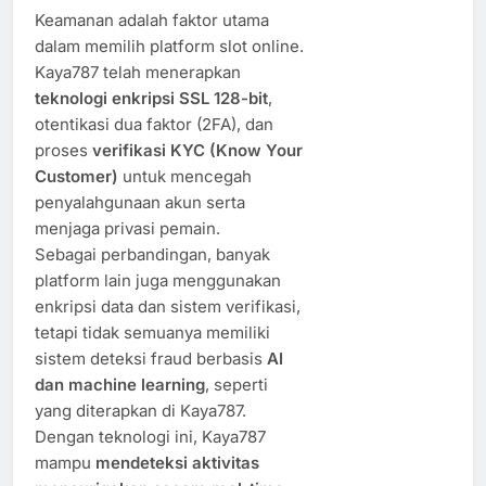
Keamanan adalah faktor utama
dalam memilih platform slot online.
Kaya787 telah menerapkan
teknologi enkripsi SSL 128-bit
,
otentikasi dua faktor (2FA), dan
proses
verifikasi KYC (Know Your
Customer)
untuk mencegah
penyalahgunaan akun serta
menjaga privasi pemain.
Sebagai perbandingan, banyak
platform lain juga menggunakan
enkripsi data dan sistem verifikasi,
tetapi tidak semuanya memiliki
sistem deteksi fraud berbasis
AI
dan machine learning
, seperti
yang diterapkan di Kaya787.
Dengan teknologi ini, Kaya787
mampu
mendeteksi aktivitas