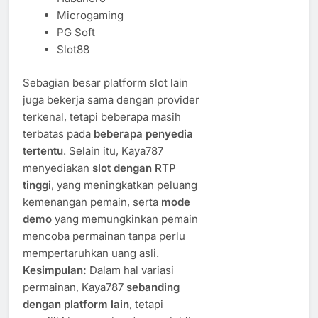
Microgaming
PG Soft
Slot88
Sebagian besar platform slot lain
juga bekerja sama dengan provider
terkenal, tetapi beberapa masih
terbatas pada
beberapa penyedia
tertentu
. Selain itu, Kaya787
menyediakan
slot dengan RTP
tinggi
, yang meningkatkan peluang
kemenangan pemain, serta
mode
demo
yang memungkinkan pemain
mencoba permainan tanpa perlu
mempertaruhkan uang asli.
Kesimpulan:
Dalam hal variasi
permainan, Kaya787
sebanding
dengan platform lain
, tetapi