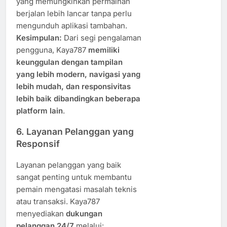
yang memungkinkan permainan
berjalan lebih lancar tanpa perlu
mengunduh aplikasi tambahan.
Kesimpulan:
Dari segi pengalaman
pengguna, Kaya787
memiliki
keunggulan dengan tampilan
yang lebih modern, navigasi yang
lebih mudah, dan responsivitas
lebih baik dibandingkan beberapa
platform lain
.
6. Layanan Pelanggan yang
Responsif
Layanan pelanggan yang baik
sangat penting untuk membantu
pemain mengatasi masalah teknis
atau transaksi. Kaya787
menyediakan
dukungan
pelanggan 24/7
melalui: