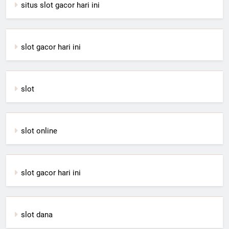
situs slot gacor hari ini
slot gacor hari ini
slot
slot online
slot gacor hari ini
slot dana