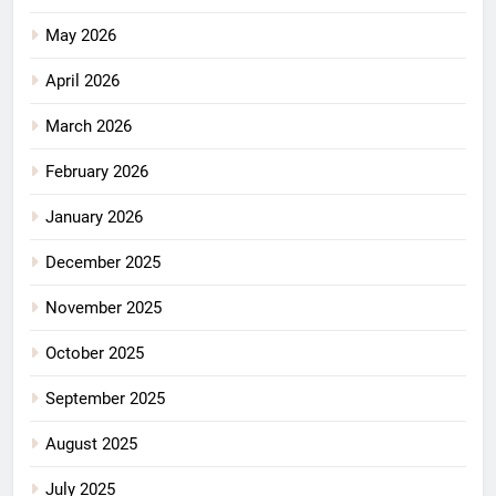
May 2026
April 2026
March 2026
February 2026
January 2026
December 2025
November 2025
October 2025
September 2025
August 2025
July 2025