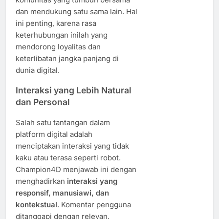
dan mendukung satu sama lain. Hal
ini penting, karena rasa
keterhubungan inilah yang
mendorong loyalitas dan
keterlibatan jangka panjang di
dunia digital.
Interaksi yang Lebih Natural
dan Personal
Salah satu tantangan dalam
platform digital adalah
menciptakan interaksi yang tidak
kaku atau terasa seperti robot.
Champion4D menjawab ini dengan
menghadirkan
interaksi yang
responsif, manusiawi, dan
kontekstual
. Komentar pengguna
ditanggapi dengan relevan,