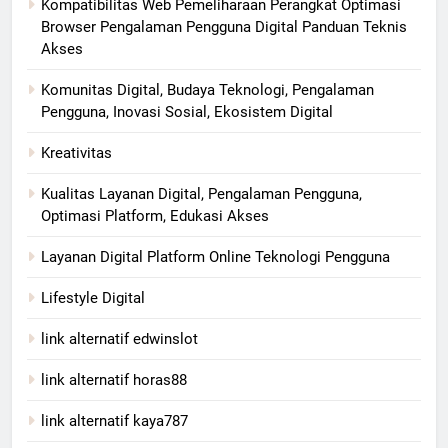
Kompatibilitas Web Pemeliharaan Perangkat Optimasi
Browser Pengalaman Pengguna Digital Panduan Teknis
Akses
Komunitas Digital, Budaya Teknologi, Pengalaman
Pengguna, Inovasi Sosial, Ekosistem Digital
Kreativitas
Kualitas Layanan Digital, Pengalaman Pengguna,
Optimasi Platform, Edukasi Akses
Layanan Digital Platform Online Teknologi Pengguna
Lifestyle Digital
link alternatif edwinslot
link alternatif horas88
link alternatif kaya787