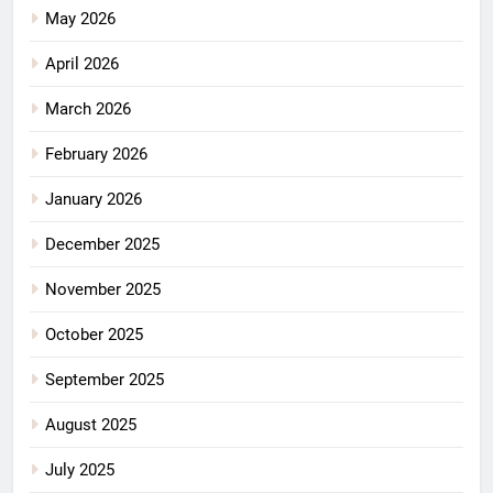
May 2026
April 2026
March 2026
February 2026
January 2026
December 2025
November 2025
October 2025
September 2025
August 2025
July 2025