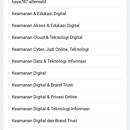
kaya787 alternatif
Keamanan & Edukasi Digital
Keamanan Akses & Edukasi Digital
Keamanan Cloud & Teknologi Digital
Keamanan Cyber, Judi Online, Teknologi
Keamanan Data & Teknologi Informasi
Keamanan Digital
Keamanan Digital & Brand Trust
Keamanan Digital & Privasi Online
Keamanan Digital & Teknologi Informasi
Keamanan Digital dan Brand Trust