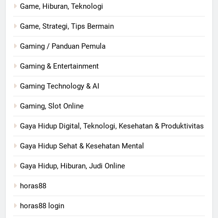
Game, Hiburan, Teknologi
Game, Strategi, Tips Bermain
Gaming / Panduan Pemula
Gaming & Entertainment
Gaming Technology & AI
Gaming, Slot Online
Gaya Hidup Digital, Teknologi, Kesehatan & Produktivitas
Gaya Hidup Sehat & Kesehatan Mental
Gaya Hidup, Hiburan, Judi Online
horas88
horas88 login