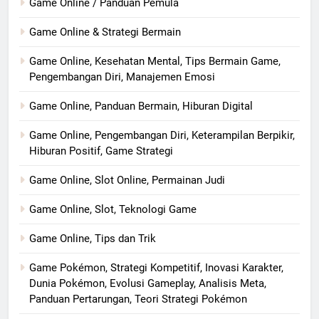
Game Online / Panduan Pemula
Game Online & Strategi Bermain
Game Online, Kesehatan Mental, Tips Bermain Game,
Pengembangan Diri, Manajemen Emosi
Game Online, Panduan Bermain, Hiburan Digital
Game Online, Pengembangan Diri, Keterampilan Berpikir,
Hiburan Positif, Game Strategi
Game Online, Slot Online, Permainan Judi
Game Online, Slot, Teknologi Game
Game Online, Tips dan Trik
Game Pokémon, Strategi Kompetitif, Inovasi Karakter,
Dunia Pokémon, Evolusi Gameplay, Analisis Meta,
Panduan Pertarungan, Teori Strategi Pokémon