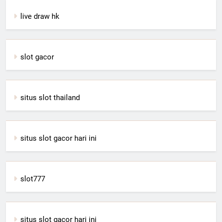
live draw hk
slot gacor
situs slot thailand
situs slot gacor hari ini
slot777
situs slot gacor hari ini