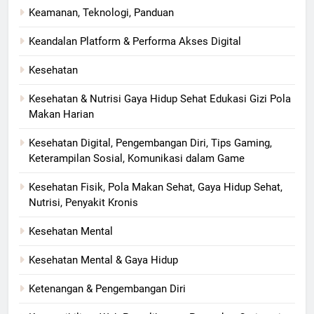
Keamanan, Teknologi, Panduan
Keandalan Platform & Performa Akses Digital
Kesehatan
Kesehatan & Nutrisi Gaya Hidup Sehat Edukasi Gizi Pola
Makan Harian
Kesehatan Digital, Pengembangan Diri, Tips Gaming,
Keterampilan Sosial, Komunikasi dalam Game
Kesehatan Fisik, Pola Makan Sehat, Gaya Hidup Sehat,
Nutrisi, Penyakit Kronis
Kesehatan Mental
Kesehatan Mental & Gaya Hidup
Ketenangan & Pengembangan Diri