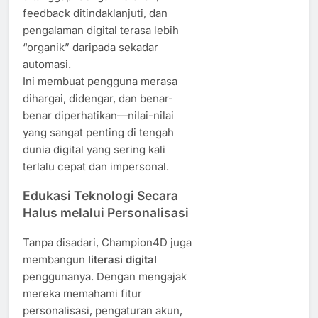
feedback ditindaklanjuti, dan
pengalaman digital terasa lebih
“organik” daripada sekadar
automasi.
Ini membuat pengguna merasa
dihargai, didengar, dan benar-
benar diperhatikan—nilai-nilai
yang sangat penting di tengah
dunia digital yang sering kali
terlalu cepat dan impersonal.
Edukasi Teknologi Secara
Halus melalui Personalisasi
Tanpa disadari, Champion4D juga
membangun
literasi digital
penggunanya. Dengan mengajak
mereka memahami fitur
personalisasi, pengaturan akun,