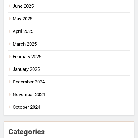
June 2025
May 2025
April 2025
March 2025
February 2025
January 2025
December 2024
November 2024
October 2024
Categories