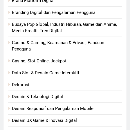
Brand Platform Digital
Branding Digital dan Pengalaman Pengguna
Budaya Pop Global, Industri Hiburan, Game dan Anime,
Media Kreatif, Tren Digital
Casino & Gaming, Keamanan & Privasi, Panduan
Pengguna
Casino, Slot Online, Jackpot
Data Slot & Desain Game Interaktif
Dekorasi
Desain & Teknologi Digital
Desain Responsif dan Pengalaman Mobile
Desain UX Game & Inovasi Digital