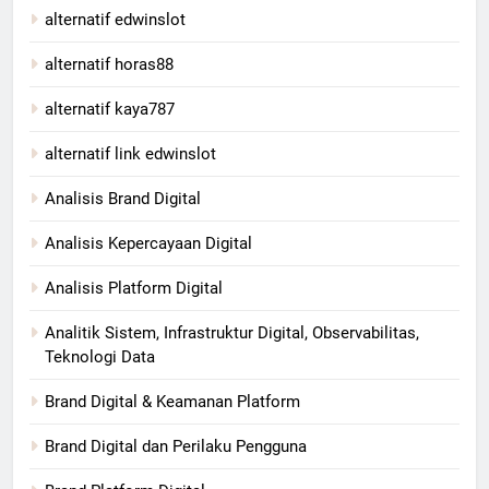
alternatif edwinslot
alternatif horas88
alternatif kaya787
alternatif link edwinslot
Analisis Brand Digital
Analisis Kepercayaan Digital
Analisis Platform Digital
Analitik Sistem, Infrastruktur Digital, Observabilitas,
Teknologi Data
Brand Digital & Keamanan Platform
Brand Digital dan Perilaku Pengguna