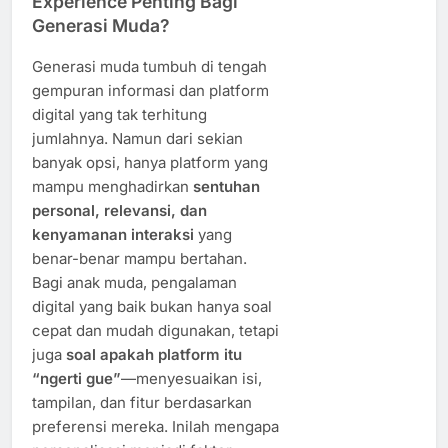
Experience Penting Bagi
Generasi Muda?
Generasi muda tumbuh di tengah
gempuran informasi dan platform
digital yang tak terhitung
jumlahnya. Namun dari sekian
banyak opsi, hanya platform yang
mampu menghadirkan
sentuhan
personal, relevansi, dan
kenyamanan interaksi
yang
benar-benar mampu bertahan.
Bagi anak muda, pengalaman
digital yang baik bukan hanya soal
cepat dan mudah digunakan, tetapi
juga
soal apakah platform itu
“ngerti gue”
—menyesuaikan isi,
tampilan, dan fitur berdasarkan
preferensi mereka. Inilah mengapa