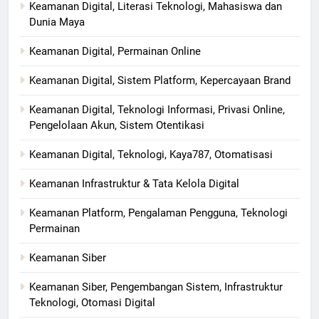
Keamanan Digital, Literasi Teknologi, Mahasiswa dan
Dunia Maya
Keamanan Digital, Permainan Online
Keamanan Digital, Sistem Platform, Kepercayaan Brand
Keamanan Digital, Teknologi Informasi, Privasi Online,
Pengelolaan Akun, Sistem Otentikasi
Keamanan Digital, Teknologi, Kaya787, Otomatisasi
Keamanan Infrastruktur & Tata Kelola Digital
Keamanan Platform, Pengalaman Pengguna, Teknologi
Permainan
Keamanan Siber
Keamanan Siber, Pengembangan Sistem, Infrastruktur
Teknologi, Otomasi Digital