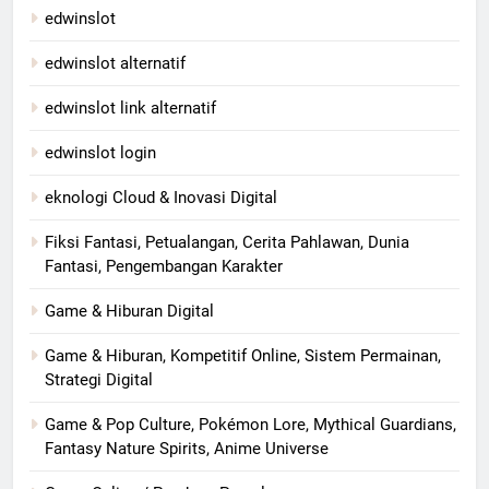
edwinslot
edwinslot alternatif
edwinslot link alternatif
edwinslot login
eknologi Cloud & Inovasi Digital
Fiksi Fantasi, Petualangan, Cerita Pahlawan, Dunia
Fantasi, Pengembangan Karakter
Game & Hiburan Digital
Game & Hiburan, Kompetitif Online, Sistem Permainan,
Strategi Digital
Game & Pop Culture, Pokémon Lore, Mythical Guardians,
Fantasy Nature Spirits, Anime Universe