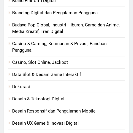
Brand Platform Digital
Branding Digital dan Pengalaman Pengguna
Budaya Pop Global, Industri Hiburan, Game dan Anime,
Media Kreatif, Tren Digital
Casino & Gaming, Keamanan & Privasi, Panduan
Pengguna
Casino, Slot Online, Jackpot
Data Slot & Desain Game Interaktif
Dekorasi
Desain & Teknologi Digital
Desain Responsif dan Pengalaman Mobile
Desain UX Game & Inovasi Digital