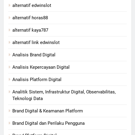
alternatif edwinslot
alternatif horas88
alternatif kaya787
alternatif link edwinslot
Analisis Brand Digital
Analisis Kepercayaan Digital
Analisis Platform Digital
Analitik Sistem, Infrastruktur Digital, Observabilitas,
Teknologi Data
Brand Digital & Keamanan Platform
Brand Digital dan Perilaku Pengguna