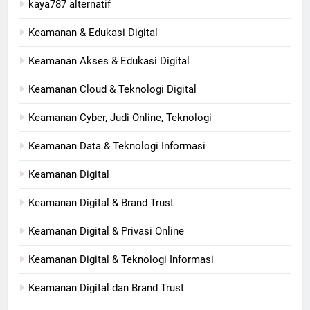
kaya787 alternatif
Keamanan & Edukasi Digital
Keamanan Akses & Edukasi Digital
Keamanan Cloud & Teknologi Digital
Keamanan Cyber, Judi Online, Teknologi
Keamanan Data & Teknologi Informasi
Keamanan Digital
Keamanan Digital & Brand Trust
Keamanan Digital & Privasi Online
Keamanan Digital & Teknologi Informasi
Keamanan Digital dan Brand Trust