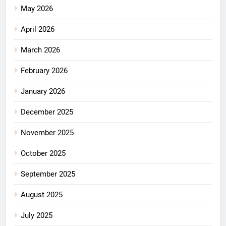
May 2026
April 2026
March 2026
February 2026
January 2026
December 2025
November 2025
October 2025
September 2025
August 2025
July 2025