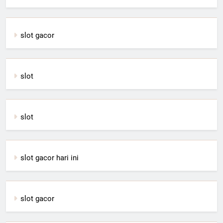
slot gacor
slot
slot
slot gacor hari ini
slot gacor