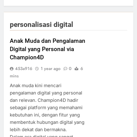
personalisasi digital
Anak Muda dan Pengalaman
Digital yang Personal via
Champion4D
453a916
1 year ago
0
6
mins
Anak muda kini mencari
pengalaman digital yang personal
dan relevan. Champion4D hadir
sebagai platform yang memahami
kebutuhan ini, dengan fitur yang
membentuk hubungan digital yang
lebih dekat dan bermakna.
Dalam era digital yang sangat