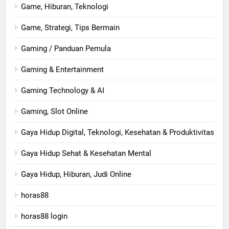
Game, Hiburan, Teknologi
Game, Strategi, Tips Bermain
Gaming / Panduan Pemula
Gaming & Entertainment
Gaming Technology & AI
Gaming, Slot Online
Gaya Hidup Digital, Teknologi, Kesehatan & Produktivitas
Gaya Hidup Sehat & Kesehatan Mental
Gaya Hidup, Hiburan, Judi Online
horas88
horas88 login