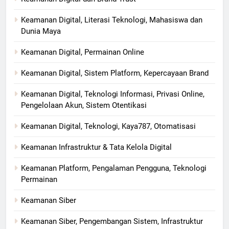
Keamanan Digital, Literasi Teknologi, Mahasiswa dan
Dunia Maya
Keamanan Digital, Permainan Online
Keamanan Digital, Sistem Platform, Kepercayaan Brand
Keamanan Digital, Teknologi Informasi, Privasi Online,
Pengelolaan Akun, Sistem Otentikasi
Keamanan Digital, Teknologi, Kaya787, Otomatisasi
Keamanan Infrastruktur & Tata Kelola Digital
Keamanan Platform, Pengalaman Pengguna, Teknologi
Permainan
Keamanan Siber
Keamanan Siber, Pengembangan Sistem, Infrastruktur