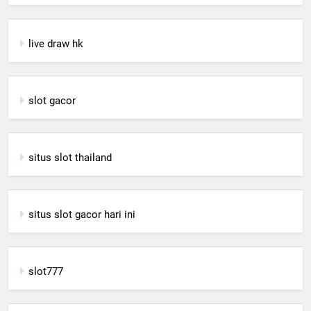
live draw hk
slot gacor
situs slot thailand
situs slot gacor hari ini
slot777