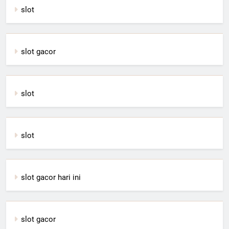
slot
slot gacor
slot
slot
slot gacor hari ini
slot gacor