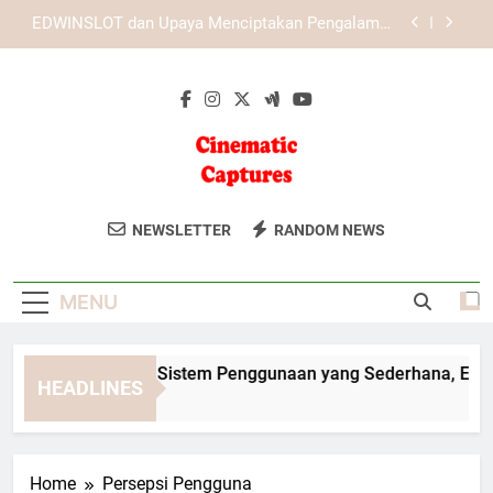
Skip
LEBAH4D dan Upaya Menciptakan Pengalaman
to
Pengguna yang Lebih Baik
content
KAYA787 dengan Konsep Layanan Digital yang
Efisien dan Responsif
LEBAH4D dengan Sistem Penggunaan yang
Sederhana, Efektif, dan Mudah Dipahami
EDWINSLOT dan Upaya Menciptakan Pengalaman
Pengguna yang Lebih Baik
Cinematic
Abadikan Momen Istimewa Anda
LEBAH4D dan Upaya Menciptakan Pengalaman
NEWSLETTER
RANDOM NEWS
Pengguna yang Lebih Baik
Captures
Dengan Cinematic Captures. Fotografi
KAYA787 dengan Konsep Layanan Digital yang
Dan Video Berkualitas Sinematik Untuk
Efisien dan Responsif
MENU
Kenangan Anda.
BAH4D dengan Sistem Penggunaan yang Sederhana, Efektif,
HEADLINES
Weeks Ago
Home
Persepsi Pengguna