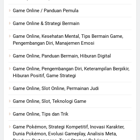
Game Online / Panduan Pemula
Game Online & Strategi Bermain
Game Online, Kesehatan Mental, Tips Bermain Game,
Pengembangan Diri, Manajemen Emosi
Game Online, Panduan Bermain, Hiburan Digital
Game Online, Pengembangan Diri, Keterampilan Berpikir,
Hiburan Positif, Game Strategi
Game Online, Slot Online, Permainan Judi
Game Online, Slot, Teknologi Game
Game Online, Tips dan Trik
Game Pokémon, Strategi Kompetitif, Inovasi Karakter,
Dunia Pokémon, Evolusi Gameplay, Analisis Meta,