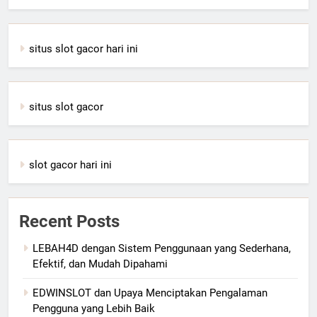
situs slot gacor hari ini
situs slot gacor
slot gacor hari ini
Recent Posts
LEBAH4D dengan Sistem Penggunaan yang Sederhana,
Efektif, dan Mudah Dipahami
EDWINSLOT dan Upaya Menciptakan Pengalaman
Pengguna yang Lebih Baik