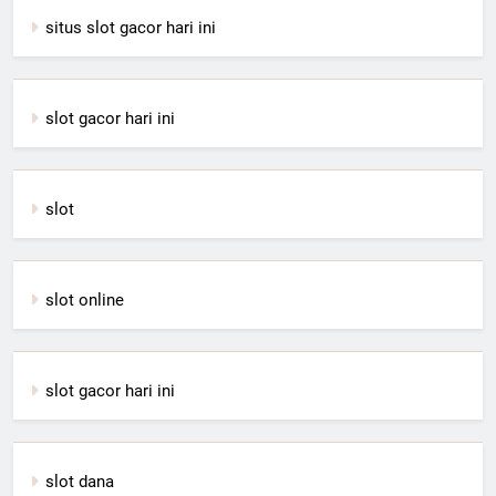
situs slot gacor hari ini
slot gacor hari ini
slot
slot online
slot gacor hari ini
slot dana