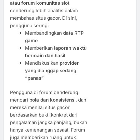
atau forum komunitas slot
cenderung lebih analitis dalam
membahas situs gacor. Di sini,
pengguna sering:
Membandingkan
data RTP
game
Memberikan
laporan waktu
bermain dan hasil
Mendiskusikan
provider
yang dianggap sedang
“panas”
Pengguna di forum cenderung
mencari
pola dan konsistensi
, dan
mereka menilai situs gacor
berdasarkan bukti konkret dari
pengalaman jangka panjang, bukan
hanya kemenangan sesaat. Forum
juga memberikan ruang untuk