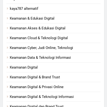
kaya787 alternatif
Keamanan & Edukasi Digital
Keamanan Akses & Edukasi Digital
Keamanan Cloud & Teknologi Digital
Keamanan Cyber, Judi Online, Teknologi
Keamanan Data & Teknologi Informasi
Keamanan Digital
Keamanan Digital & Brand Trust
Keamanan Digital & Privasi Online
Keamanan Digital & Teknologi Informasi
Keamanan Digital dan Brand Trust