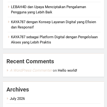
LEBAH4D dan Upaya Menciptakan Pengalaman
Pengguna yang Lebih Baik
KAYA787 dengan Konsep Layanan Digital yang Efisien
dan Responsif
KAYA787 sebagai Platform Digital dengan Pengelolaan
Akses yang Lebih Praktis
Recent Comments
A WordPress Commenter
on
Hello world!
Archives
July 2026