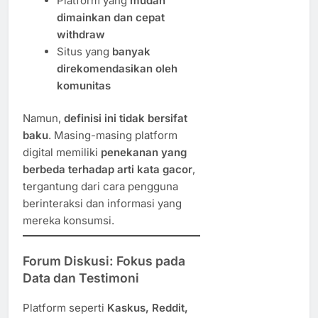
Platform yang
mudah
dimainkan dan cepat
withdraw
Situs yang
banyak
direkomendasikan oleh
komunitas
Namun,
definisi ini tidak bersifat
baku
. Masing-masing platform
digital memiliki
penekanan yang
berbeda terhadap arti kata gacor
,
tergantung dari cara pengguna
berinteraksi dan informasi yang
mereka konsumsi.
Forum Diskusi: Fokus pada
Data dan Testimoni
Platform seperti
Kaskus, Reddit,