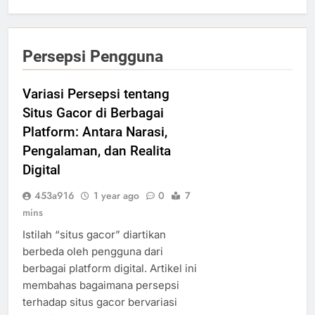
Persepsi Pengguna
Variasi Persepsi tentang
Situs Gacor di Berbagai
Platform: Antara Narasi,
Pengalaman, dan Realita
Digital
453a916
1 year ago
0
7
mins
Istilah “situs gacor” diartikan
berbeda oleh pengguna dari
berbagai platform digital. Artikel ini
membahas bagaimana persepsi
terhadap situs gacor bervariasi