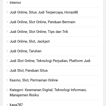
Interior
Judi Online, Situs Judi Terpercaya, Horas88
Judi Online, Slot Online, Panduan Bermain
Judi Online, Slot Online, Tips dan Trik
Judi Online, Slot, Jackpot
Judi Online, Taruhan
Judi Slot Online, Teknologi Perjudian, Platform Judi
Judi Slot, Panduan Situs
Kasino, Slot, Permainan Online
Kategori: Keamanan Digital, Teknologi Informasi,
Manajemen Risiko
kaya787