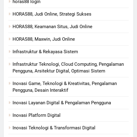
horas88 login
HORAS88, Judi Online, Strategi Sukses
HORAS88, Keamanan Situs, Judi Online
HORAS88, Maxwin, Judi Online
Infrastruktur & Rekayasa Sistem
Infrastruktur Teknologi, Cloud Computing, Pengalaman
Pengguna, Arsitektur Digital, Optimasi Sistem
Inovasi Game, Teknologi & Kreativitas, Pengalaman
Pengguna, Desain Interaktif
Inovasi Layanan Digital & Pengalaman Pengguna
Inovasi Platform Digital
Inovasi Teknologi & Transformasi Digital