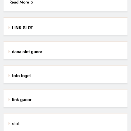
Read More
LINK SLOT
dana slot gacor
toto togel
link gacor
slot