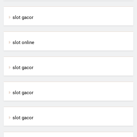
slot gacor
slot online
slot gacor
slot gacor
slot gacor