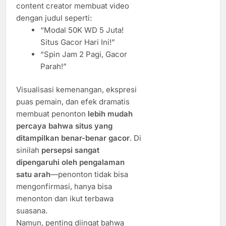
content creator membuat video
dengan judul seperti:
“Modal 50K WD 5 Juta!
Situs Gacor Hari Ini!”
“Spin Jam 2 Pagi, Gacor
Parah!”
Visualisasi kemenangan, ekspresi
puas pemain, dan efek dramatis
membuat penonton
lebih mudah
percaya bahwa situs yang
ditampilkan benar-benar gacor
. Di
sinilah
persepsi sangat
dipengaruhi oleh pengalaman
satu arah
—penonton tidak bisa
mengonfirmasi, hanya bisa
menonton dan ikut terbawa
suasana.
Namun, penting diingat bahwa