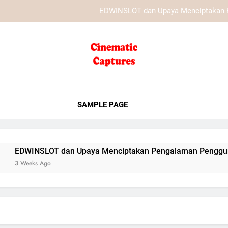
EDWINSLOT dan Upaya Menciptakan P
LEBAH4D dan Upaya Menciptakan P
KAYA787 dengan Konsep Layana
ematic Captures
LEBAH4D dengan Sistem Penggunaan yang Sed
Momen Istimewa Anda Dengan Cinematic Captures. Fotografi D
EDWINSLOT dan Upaya Menciptakan P
SAMPLE PAGE
LEBAH4D dan Upaya Menciptakan P
KAYA787 dengan Konsep Layana
OT dan Upaya Menciptakan Pengalaman Pengguna yang Lebi
go