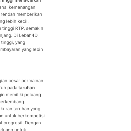
s tinggi
menawarkan
uensi kemenangan
as rendah memberikan
g lebih kecil.
n tinggi RTP, semakin
njang. Di Lebah4D,
tinggi, yang
mbayaran yang lebih
gian besar permainan
aruh pada
taruhan
ngin memiliki peluang
 berkembang.
kuran taruhan yang
kan untuk berkompetisi
t progresif. Dengan
peluang untuk