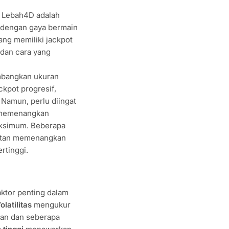
i Lebah4D adalah
 dengan gaya bermain
ang memiliki jackpot
 dan cara yang
mbangkan ukuran
ckpot progresif,
 Namun, perlu diingat
 memenangkan
maksimum. Beberapa
atan memenangkan
rtinggi.
aktor penting dalam
olatilitas
mengukur
an dan seberapa