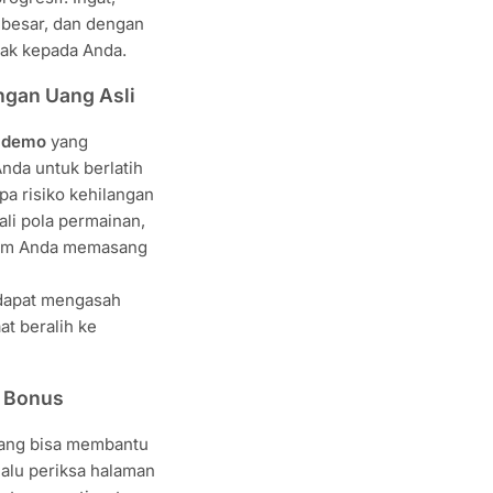
 besar, dan dengan
hak kepada Anda.
ngan Uang Asli
 demo
yang
nda untuk berlatih
pa risiko kehilangan
li pola permainan,
belum Anda memasang
 dapat mengasah
at beralih ke
n Bonus
ang bisa membantu
alu periksa halaman