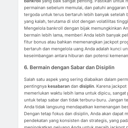
bankroll
yang baik sangat penting. Pastikan untuk
permainan sebelum memulai, dan patuhi anggaran 
tergoda untuk terus bertaruh lebih banyak setelah
yang kalah, terutama di slot dengan volatilitas tinggi
Mengelola bankroll dengan bijak memungkinkan An
bermain lebih lama, memberi Anda lebih banyak p
fitur bonus atau bahkan memenangkan jackpot progr
bertaruh dan mengelola uang Anda adalah kunci u
keseimbangan antara hiburan dan potensi kemena
6. Bermain dengan Sabar dan Disiplin
Salah satu aspek yang sering diabaikan dalam perm
pentingnya
kesabaran
dan
disiplin
. Karena jackpot 
memerlukan waktu lebih lama untuk dipicu, sangat 
untuk tetap sabar dan tidak terburu-buru. Jangan t
Anda tidak langsung mendapatkan kemenangan bes
Dengan tetap fokus dan disiplin, Anda akan dapat
pendekatan yang konsisten dan strategis, yang pada
meningkatkan peluang Anda untuk meraih jackpot pr