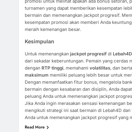
promosi untuk melihat apakah ada bonus setoran, pu
turnamen yang dapat memberikan kesempatan lebi
bermain dan memenangkan jackpot progresif. Mem
kesempatan promosi akan memberi Anda keuntung
meraih kemenangan besar.
Kesimpulan
Untuk memenangkan
jackpot progresif
di
Lebah4D
dari sekadar keberuntungan. Pemain yang cerdas 
dengan
RTP tinggi
, memahami
volatilitas
, dan ber
maksimum
memiliki peluang lebih besar untuk mer
Dengan memanfaatkan fitur bonus, mengelola bankr
bermain dengan kesabaran dan disiplin, Anda dap
peluang Anda untuk memenangkan jackpot progres
Jika Anda ingin merasakan sensasi kemenangan bes
mengikuti strategi ini saat bermain di Lebah4D dan
Anda untuk memenangkan jackpot progresif yang 
Read More