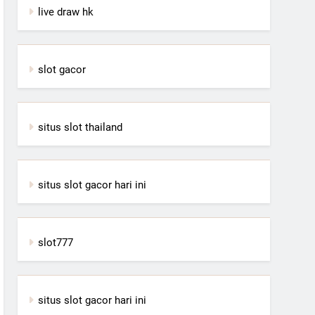
live draw hk
slot gacor
situs slot thailand
situs slot gacor hari ini
slot777
situs slot gacor hari ini