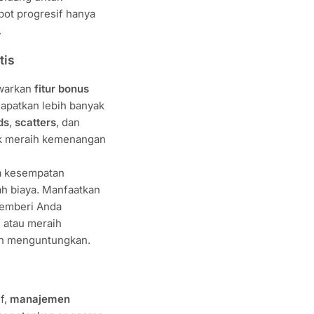
ot progresif hanya
.
tis
awarkan
fitur bonus
patkan lebih banyak
ds
,
scatters
, dan
k meraih kemenangan
a kesempatan
h biaya. Manfaatkan
 memberi Anda
 atau meraih
ih menguntungkan.
f,
manajemen