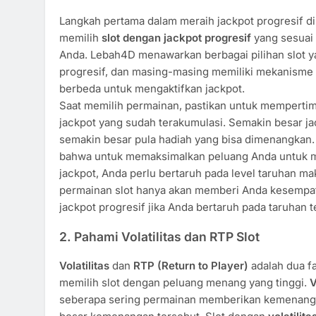
Langkah pertama dalam meraih jackpot progresif d
memilih
slot dengan jackpot progresif
yang sesuai
Anda. Lebah4D menawarkan berbagai pilihan slot y
progresif, dan masing-masing memiliki mekanisme
berbeda untuk mengaktifkan jackpot.
Saat memilih permainan, pastikan untuk memperti
jackpot yang sudah terakumulasi. Semakin besar ja
semakin besar pula hadiah yang bisa dimenangkan.
bahwa untuk memaksimalkan peluang Anda untuk
jackpot, Anda perlu bertaruh pada level taruhan 
permainan slot hanya akan memberi Anda kesemp
jackpot progresif jika Anda bertaruh pada taruhan te
2. Pahami Volatilitas dan RTP Slot
Volatilitas
dan
RTP (Return to Player)
adalah dua f
memilih slot dengan peluang menang yang tinggi.
V
seberapa sering permainan memberikan kemenang