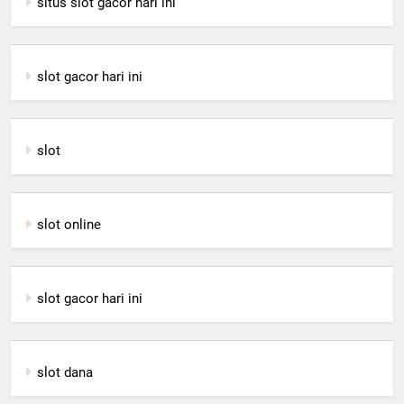
situs slot gacor hari ini
slot gacor hari ini
slot
slot online
slot gacor hari ini
slot dana