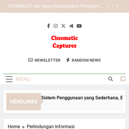
Skip
LEBAH4D dan Upaya Menciptakan Pengalaman
to
Pengguna yang Lebih Baik
content
KAYA787 dengan Konsep Layanan Digital yang
Efisien dan Responsif
LEBAH4D dengan Sistem Penggunaan yang
Sederhana, Efektif, dan Mudah Dipahami
EDWINSLOT dan Upaya Menciptakan Pengalaman
Pengguna yang Lebih Baik
Cinematic
Abadikan Momen Istimewa Anda
LEBAH4D dan Upaya Menciptakan Pengalaman
NEWSLETTER
RANDOM NEWS
Pengguna yang Lebih Baik
Captures
Dengan Cinematic Captures. Fotografi
KAYA787 dengan Konsep Layanan Digital yang
Dan Video Berkualitas Sinematik Untuk
Efisien dan Responsif
MENU
Kenangan Anda.
BAH4D dengan Sistem Penggunaan yang Sederhana, Efektif,
HEADLINES
Weeks Ago
Home
Perlindungan Informasi