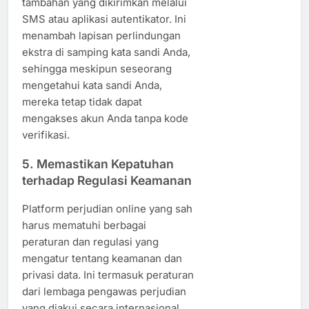
tambahan yang dikirimkan melalui
SMS atau aplikasi autentikator. Ini
menambah lapisan perlindungan
ekstra di samping kata sandi Anda,
sehingga meskipun seseorang
mengetahui kata sandi Anda,
mereka tetap tidak dapat
mengakses akun Anda tanpa kode
verifikasi.
5. Memastikan Kepatuhan
terhadap Regulasi Keamanan
Platform perjudian online yang sah
harus mematuhi berbagai
peraturan dan regulasi yang
mengatur tentang keamanan dan
privasi data. Ini termasuk peraturan
dari lembaga pengawas perjudian
yang diakui secara internasional,