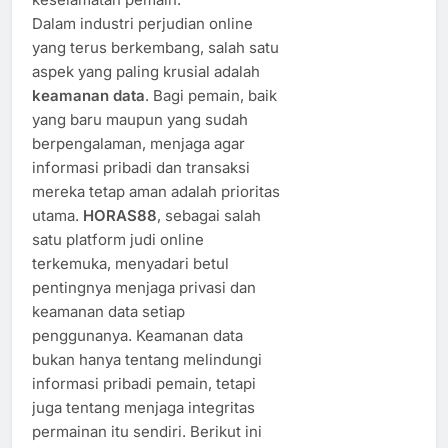
Dalam industri perjudian online
yang terus berkembang, salah satu
aspek yang paling krusial adalah
keamanan data
. Bagi pemain, baik
yang baru maupun yang sudah
berpengalaman, menjaga agar
informasi pribadi dan transaksi
mereka tetap aman adalah prioritas
utama.
HORAS88
, sebagai salah
satu platform judi online
terkemuka, menyadari betul
pentingnya menjaga privasi dan
keamanan data setiap
penggunanya. Keamanan data
bukan hanya tentang melindungi
informasi pribadi pemain, tetapi
juga tentang menjaga integritas
permainan itu sendiri. Berikut ini