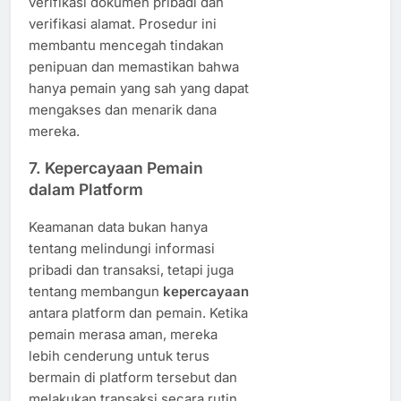
verifikasi dokumen pribadi dan
verifikasi alamat. Prosedur ini
membantu mencegah tindakan
penipuan dan memastikan bahwa
hanya pemain yang sah yang dapat
mengakses dan menarik dana
mereka.
7. Kepercayaan Pemain
dalam Platform
Keamanan data bukan hanya
tentang melindungi informasi
pribadi dan transaksi, tetapi juga
tentang membangun
kepercayaan
antara platform dan pemain. Ketika
pemain merasa aman, mereka
lebih cenderung untuk terus
bermain di platform tersebut dan
melakukan transaksi secara rutin.