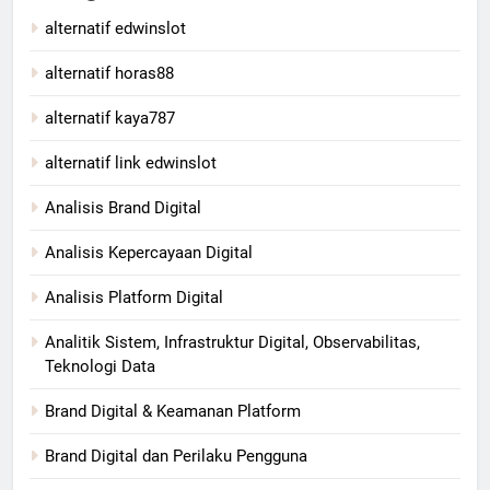
alternatif edwinslot
alternatif horas88
alternatif kaya787
alternatif link edwinslot
Analisis Brand Digital
Analisis Kepercayaan Digital
Analisis Platform Digital
Analitik Sistem, Infrastruktur Digital, Observabilitas,
Teknologi Data
Brand Digital & Keamanan Platform
Brand Digital dan Perilaku Pengguna