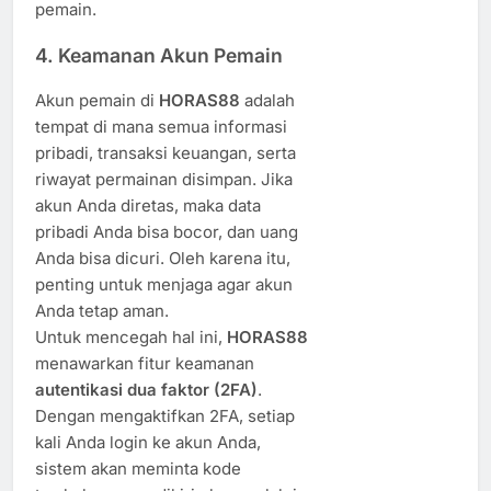
pemain.
4. Keamanan Akun Pemain
Akun pemain di
HORAS88
adalah
tempat di mana semua informasi
pribadi, transaksi keuangan, serta
riwayat permainan disimpan. Jika
akun Anda diretas, maka data
pribadi Anda bisa bocor, dan uang
Anda bisa dicuri. Oleh karena itu,
penting untuk menjaga agar akun
Anda tetap aman.
Untuk mencegah hal ini,
HORAS88
menawarkan fitur keamanan
autentikasi dua faktor (2FA)
.
Dengan mengaktifkan 2FA, setiap
kali Anda login ke akun Anda,
sistem akan meminta kode