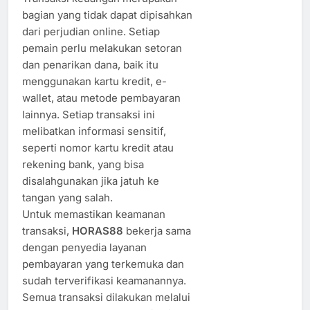
bagian yang tidak dapat dipisahkan
dari perjudian online. Setiap
pemain perlu melakukan setoran
dan penarikan dana, baik itu
menggunakan kartu kredit, e-
wallet, atau metode pembayaran
lainnya. Setiap transaksi ini
melibatkan informasi sensitif,
seperti nomor kartu kredit atau
rekening bank, yang bisa
disalahgunakan jika jatuh ke
tangan yang salah.
Untuk memastikan keamanan
transaksi,
HORAS88
bekerja sama
dengan penyedia layanan
pembayaran yang terkemuka dan
sudah terverifikasi keamanannya.
Semua transaksi dilakukan melalui