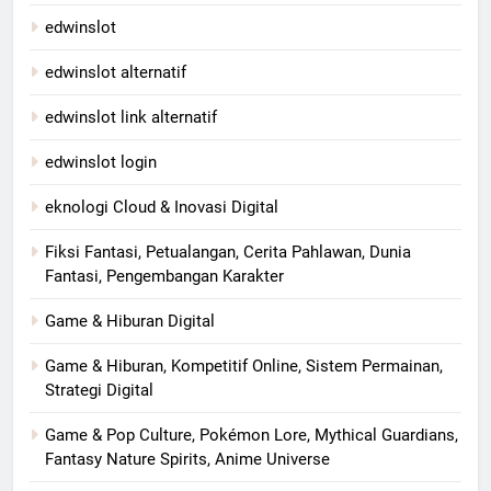
edwinslot
edwinslot alternatif
edwinslot link alternatif
edwinslot login
eknologi Cloud & Inovasi Digital
Fiksi Fantasi, Petualangan, Cerita Pahlawan, Dunia
Fantasi, Pengembangan Karakter
Game & Hiburan Digital
Game & Hiburan, Kompetitif Online, Sistem Permainan,
Strategi Digital
Game & Pop Culture, Pokémon Lore, Mythical Guardians,
Fantasy Nature Spirits, Anime Universe