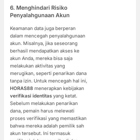
6. Menghindari Risiko
Penyalahgunaan Akun
Keamanan data juga berperan
dalam mencegah penyalahgunaan
akun. Misalnya, jika seseorang
berhasil mendapatkan akses ke
akun Anda, mereka bisa saja
melakukan aktivitas yang
merugikan, seperti penarikan dana
tanpa izin. Untuk mencegah hal ini,
HORAS88
menerapkan kebijakan
verifikasi identitas
yang ketat.
Sebelum melakukan penarikan
dana, pemain harus melewati
proses verifikasi yang memastikan
bahwa mereka adalah pemilik sah
akun tersebut. Ini termasuk