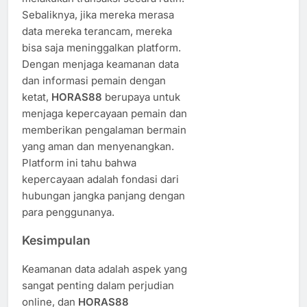
Sebaliknya, jika mereka merasa
data mereka terancam, mereka
bisa saja meninggalkan platform.
Dengan menjaga keamanan data
dan informasi pemain dengan
ketat,
HORAS88
berupaya untuk
menjaga kepercayaan pemain dan
memberikan pengalaman bermain
yang aman dan menyenangkan.
Platform ini tahu bahwa
kepercayaan adalah fondasi dari
hubungan jangka panjang dengan
para penggunanya.
Kesimpulan
Keamanan data adalah aspek yang
sangat penting dalam perjudian
online, dan
HORAS88