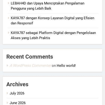
LEBAH4D dan Upaya Menciptakan Pengalaman
Pengguna yang Lebih Baik
KAYA787 dengan Konsep Layanan Digital yang Efisien
dan Responsif
KAYA787 sebagai Platform Digital dengan Pengelolaan
Akses yang Lebih Praktis
Recent Comments
A WordPress Commenter
on
Hello world!
Archives
July 2026
June 2026