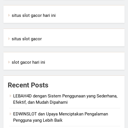
situs slot gacor hari ini
situs slot gacor
slot gacor hari ini
Recent Posts
LEBAH4D dengan Sistem Penggunaan yang Sederhana,
Efektif, dan Mudah Dipahami
EDWINSLOT dan Upaya Menciptakan Pengalaman
Pengguna yang Lebih Baik