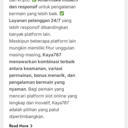
dan responsif
untuk pengalaman
bermain yang lebih baik.
Layanan pelanggan 24/7
yang
lebih responsif dibandingkan
banyak platform lain.
Meskipun beberapa platform lain
mungkin memiliki fitur unggulan
masing-masing,
Kaya787
menawarkan kombinasi terbaik
antara keamanan, variasi
permainan, bonus menarik, dan
pengalaman bermain yang
nyaman
. Bagi pemain yang
mencari platform slot online yang
lengkap dan inovatif, Kaya787
adalah pilihan yang patut
dipertimbangkan.
Read More