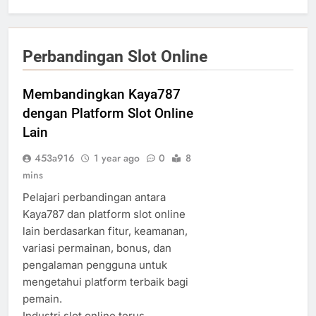
Perbandingan Slot Online
Membandingkan Kaya787
dengan Platform Slot Online
Lain
453a916
1 year ago
0
8
mins
Pelajari perbandingan antara
Kaya787 dan platform slot online
lain berdasarkan fitur, keamanan,
variasi permainan, bonus, dan
pengalaman pengguna untuk
mengetahui platform terbaik bagi
pemain.
Industri slot online terus