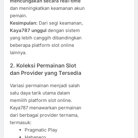
mencurigakan secara real-time
dan meningkatkan keamanan akun
pemain.
Kesimpulan:
Dari segi keamanan,
Kaya787 unggul
dengan sistem
yang lebih canggih dibandingkan
beberapa platform slot online
lainnya.
2. Koleksi Permainan Slot
dan Provider yang Tersedia
Variasi permainan menjadi salah
satu daya tarik utama dalam
memilih platform slot online.
Kaya787 menawarkan permainan
dari berbagai provider ternama,
termasuk:
Pragmatic Play
Habanero