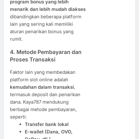
program bonus yang lebih
menarik dan lebih mudah diakses
dibandingkan beberapa platform
lain yang sering kali memiliki
aturan penarikan bonus yang
rumit.
4. Metode Pembayaran dan
Proses Transaksi
Faktor lain yang membedakan
platform slot online adalah
kemudahan dalam transaksi
,
termasuk deposit dan penarikan
dana. Kaya787 mendukung
berbagai metode pembayaran,
seperti:
Transfer bank lokal
E-wallet (Dana, OVO,