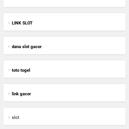
LINK SLOT
dana slot gacor
toto togel
link gacor
slot