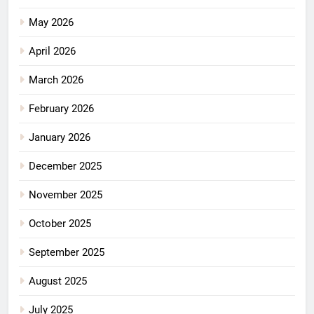
May 2026
April 2026
March 2026
February 2026
January 2026
December 2025
November 2025
October 2025
September 2025
August 2025
July 2025