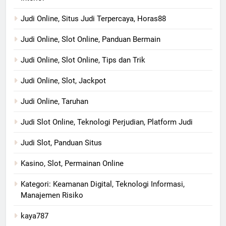
Judi Online, Situs Judi Terpercaya, Horas88
Judi Online, Slot Online, Panduan Bermain
Judi Online, Slot Online, Tips dan Trik
Judi Online, Slot, Jackpot
Judi Online, Taruhan
Judi Slot Online, Teknologi Perjudian, Platform Judi
Judi Slot, Panduan Situs
Kasino, Slot, Permainan Online
Kategori: Keamanan Digital, Teknologi Informasi,
Manajemen Risiko
kaya787