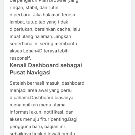
berpengaruh.Pilih browser yang
ringan, stabil, dan rutin
diperbarui.Jika halaman terasa
lambat, tutup tab yang tidak
diperlukan, bersihkan cache, lalu
muat ulang halaman.Langkah
sederhana ini sering membantu
akses Lebah4D terasa lebih
responsif.
Kenali Dashboard sebagai
Pusat Navigasi
Setelah berhasil masuk, dashboard
menjadi area awal yang perlu
dipahami.Dashboard biasanya
menampilkan menu utama,
informasi akun, notifikasi, dan
akses menuju fitur penting.Bagi
pengguna baru, bagian ini
sebaiknya tidak dilewati begitu