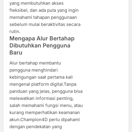
yang membutuhkan akses
fleksibel, dan ada pula yang ingin
memahami tahapan penggunaan
sebelum mulai beraktivitas secara
rutin.
Mengapa Alur Bertahap
Dibutuhkan Pengguna
Baru
Alur bertahap membantu
pengguna menghindari
kebingungan saat pertama kali
mengenal platform digital.Tanpa
panduan yang jelas, pengguna bisa
melewatkan informasi penting,
salah memahami fungsi menu, atau
kurang memperhatikan keamanan
akun.Champion4D perlu dipahami
dengan pendekatan yang