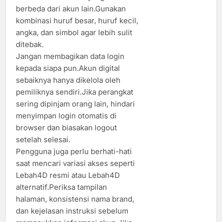
berbeda dari akun lain.Gunakan
kombinasi huruf besar, huruf kecil,
angka, dan simbol agar lebih sulit
ditebak.
Jangan membagikan data login
kepada siapa pun.Akun digital
sebaiknya hanya dikelola oleh
pemiliknya sendiri.Jika perangkat
sering dipinjam orang lain, hindari
menyimpan login otomatis di
browser dan biasakan logout
setelah selesai.
Pengguna juga perlu berhati-hati
saat mencari variasi akses seperti
Lebah4D resmi atau Lebah4D
alternatif.Periksa tampilan
halaman, konsistensi nama brand,
dan kejelasan instruksi sebelum