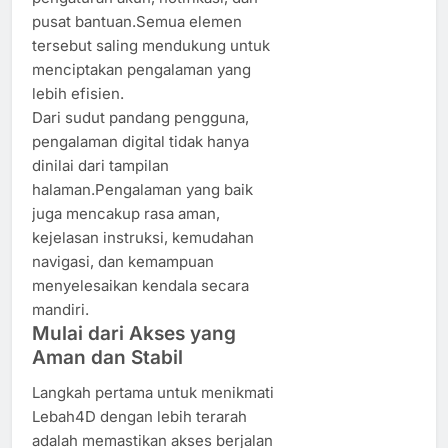
pusat bantuan.Semua elemen
tersebut saling mendukung untuk
menciptakan pengalaman yang
lebih efisien.
Dari sudut pandang pengguna,
pengalaman digital tidak hanya
dinilai dari tampilan
halaman.Pengalaman yang baik
juga mencakup rasa aman,
kejelasan instruksi, kemudahan
navigasi, dan kemampuan
menyelesaikan kendala secara
mandiri.
Mulai dari Akses yang
Aman dan Stabil
Langkah pertama untuk menikmati
Lebah4D dengan lebih terarah
adalah memastikan akses berjalan