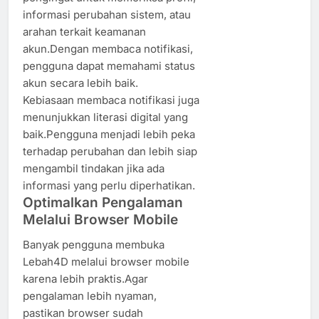
informasi perubahan sistem, atau
arahan terkait keamanan
akun.Dengan membaca notifikasi,
pengguna dapat memahami status
akun secara lebih baik.
Kebiasaan membaca notifikasi juga
menunjukkan literasi digital yang
baik.Pengguna menjadi lebih peka
terhadap perubahan dan lebih siap
mengambil tindakan jika ada
informasi yang perlu diperhatikan.
Optimalkan Pengalaman
Melalui Browser Mobile
Banyak pengguna membuka
Lebah4D melalui browser mobile
karena lebih praktis.Agar
pengalaman lebih nyaman,
pastikan browser sudah