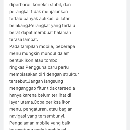
diperbarui, koneksi stabil, dan
perangkat tidak menjalankan
terlalu banyak aplikasi di latar
belakang.Perangkat yang terlalu
berat dapat membuat halaman
terasa lambat.
Pada tampilan mobile, beberapa
menu mungkin muncul dalam
bentuk ikon atau tombol
ringkas.Pengguna baru perlu
membiasakan diri dengan struktur
tersebut.Jangan langsung
menganggap fitur tidak tersedia
hanya karena belum terlihat di
layar utama.Coba periksa ikon
menu, pengaturan, atau bagian
navigasi yang tersembunyi.
Pengalaman mobile yang baik
bergantung pada kombinasi