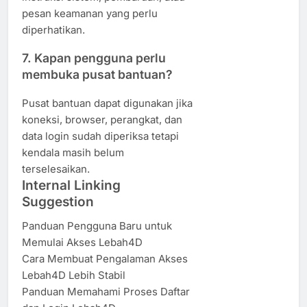
pesan keamanan yang perlu
diperhatikan.
7. Kapan pengguna perlu
membuka pusat bantuan?
Pusat bantuan dapat digunakan jika
koneksi, browser, perangkat, dan
data login sudah diperiksa tetapi
kendala masih belum
terselesaikan.
Internal Linking
Suggestion
Panduan Pengguna Baru untuk
Memulai Akses Lebah4D
Cara Membuat Pengalaman Akses
Lebah4D Lebih Stabil
Panduan Memahami Proses Daftar