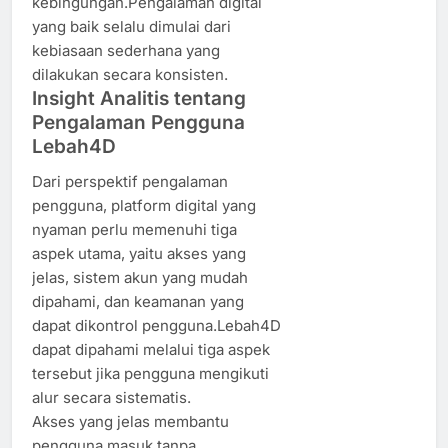
kebingungan.Pengalaman digital
yang baik selalu dimulai dari
kebiasaan sederhana yang
dilakukan secara konsisten.
Insight Analitis tentang
Pengalaman Pengguna
Lebah4D
Dari perspektif pengalaman
pengguna, platform digital yang
nyaman perlu memenuhi tiga
aspek utama, yaitu akses yang
jelas, sistem akun yang mudah
dipahami, dan keamanan yang
dapat dikontrol pengguna.Lebah4D
dapat dipahami melalui tiga aspek
tersebut jika pengguna mengikuti
alur secara sistematis.
Akses yang jelas membantu
pengguna masuk tanpa