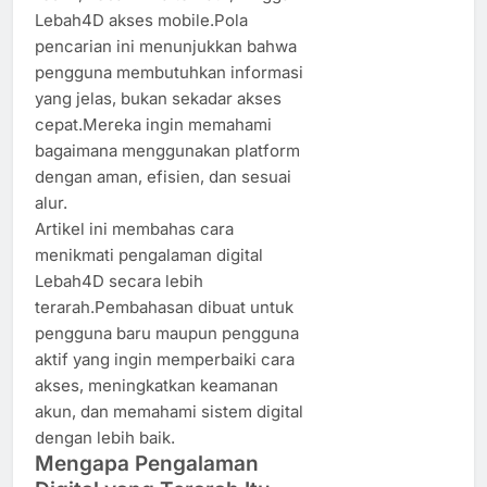
Lebah4D akses mobile.Pola
pencarian ini menunjukkan bahwa
pengguna membutuhkan informasi
yang jelas, bukan sekadar akses
cepat.Mereka ingin memahami
bagaimana menggunakan platform
dengan aman, efisien, dan sesuai
alur.
Artikel ini membahas cara
menikmati pengalaman digital
Lebah4D secara lebih
terarah.Pembahasan dibuat untuk
pengguna baru maupun pengguna
aktif yang ingin memperbaiki cara
akses, meningkatkan keamanan
akun, dan memahami sistem digital
dengan lebih baik.
Mengapa Pengalaman