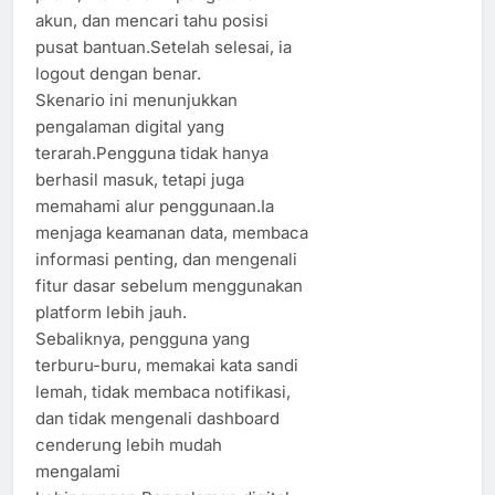
akun, dan mencari tahu posisi
pusat bantuan.Setelah selesai, ia
logout dengan benar.
Skenario ini menunjukkan
pengalaman digital yang
terarah.Pengguna tidak hanya
berhasil masuk, tetapi juga
memahami alur penggunaan.Ia
menjaga keamanan data, membaca
informasi penting, dan mengenali
fitur dasar sebelum menggunakan
platform lebih jauh.
Sebaliknya, pengguna yang
terburu-buru, memakai kata sandi
lemah, tidak membaca notifikasi,
dan tidak mengenali dashboard
cenderung lebih mudah
mengalami