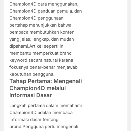
Champion4D cara menggunakan,
Champion4D panduan pemula, dan
Champion4D penggunaan
bertahap menunjukkan bahwa
pembaca membutuhkan konten
yang jelas, lengkap, dan mudah
dipahami.Artikel seperti ini
membantu memperkuat brand
keyword secara natural karena
fokusnya benar-benar menjawab
kebutuhan pengguna.
Tahap Pertama: Mengenali
Champion4D melalui
Informasi Dasar
Langkah pertama dalam memahami
Champion4D adalah membaca
informasi dasar tentang
brand.Pengguna perlu mengenali