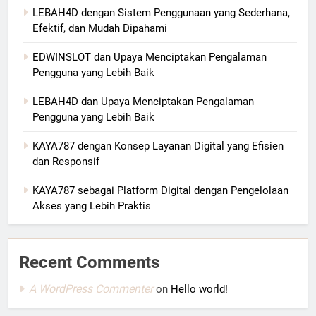
LEBAH4D dengan Sistem Penggunaan yang Sederhana,
Efektif, dan Mudah Dipahami
EDWINSLOT dan Upaya Menciptakan Pengalaman
Pengguna yang Lebih Baik
LEBAH4D dan Upaya Menciptakan Pengalaman
Pengguna yang Lebih Baik
KAYA787 dengan Konsep Layanan Digital yang Efisien
dan Responsif
KAYA787 sebagai Platform Digital dengan Pengelolaan
Akses yang Lebih Praktis
Recent Comments
A WordPress Commenter
on
Hello world!