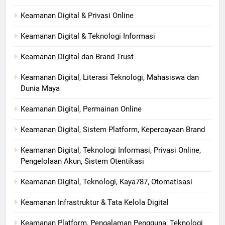
Keamanan Digital & Privasi Online
Keamanan Digital & Teknologi Informasi
Keamanan Digital dan Brand Trust
Keamanan Digital, Literasi Teknologi, Mahasiswa dan
Dunia Maya
Keamanan Digital, Permainan Online
Keamanan Digital, Sistem Platform, Kepercayaan Brand
Keamanan Digital, Teknologi Informasi, Privasi Online,
Pengelolaan Akun, Sistem Otentikasi
Keamanan Digital, Teknologi, Kaya787, Otomatisasi
Keamanan Infrastruktur & Tata Kelola Digital
Keamanan Platform, Pengalaman Pengguna, Teknologi