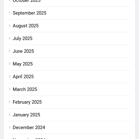
October 2025
September 2025
August 2025
July 2025
June 2025
May 2025
April 2025
March 2025
February 2025
January 2025
December 2024