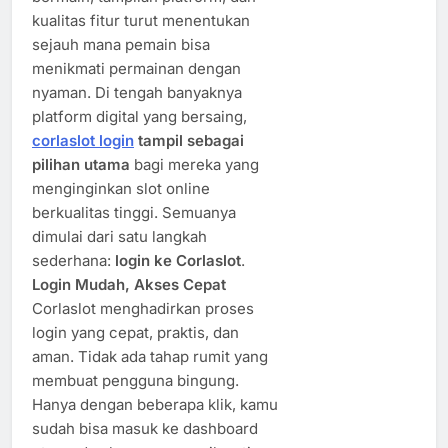
kualitas fitur turut menentukan
sejauh mana pemain bisa
menikmati permainan dengan
nyaman. Di tengah banyaknya
platform digital yang bersaing,
corlaslot login
tampil sebagai
pilihan utama
bagi mereka yang
menginginkan slot online
berkualitas tinggi. Semuanya
dimulai dari satu langkah
sederhana:
login ke Corlaslot
.
Login Mudah, Akses Cepat
Corlaslot menghadirkan proses
login yang cepat, praktis, dan
aman. Tidak ada tahap rumit yang
membuat pengguna bingung.
Hanya dengan beberapa klik, kamu
sudah bisa masuk ke dashboard