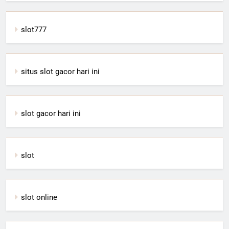
slot777
situs slot gacor hari ini
slot gacor hari ini
slot
slot online