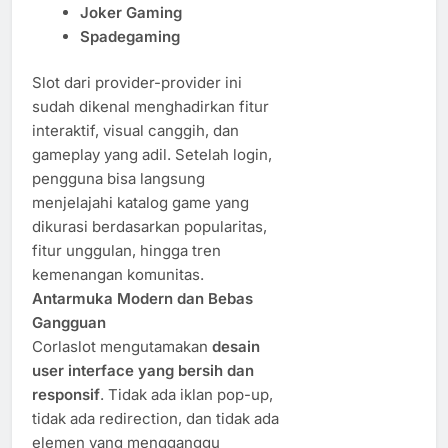
Joker Gaming
Spadegaming
Slot dari provider-provider ini
sudah dikenal menghadirkan fitur
interaktif, visual canggih, dan
gameplay yang adil. Setelah login,
pengguna bisa langsung
menjelajahi katalog game yang
dikurasi berdasarkan popularitas,
fitur unggulan, hingga tren
kemenangan komunitas.
Antarmuka Modern dan Bebas
Gangguan
Corlaslot mengutamakan
desain
user interface yang bersih dan
responsif
. Tidak ada iklan pop-up,
tidak ada redirection, dan tidak ada
elemen yang mengganggu