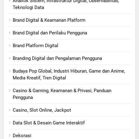
Analitik Sistem, Infrastruktur Digital, Observabilitas,
Teknologi Data
Brand Digital & Keamanan Platform
Brand Digital dan Perilaku Pengguna
Brand Platform Digital
Branding Digital dan Pengalaman Pengguna
Budaya Pop Global, Industri Hiburan, Game dan Anime,
Media Kreatif, Tren Digital
Casino & Gaming, Keamanan & Privasi, Panduan
Pengguna
Casino, Slot Online, Jackpot
Data Slot & Desain Game Interaktif
Dekorasi