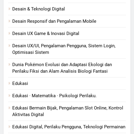
Desain & Teknologi Digital
Desain Responsif dan Pengalaman Mobile
Desain UX Game & Inovasi Digital
Desain UX/UI, Pengalaman Pengguna, Sistem Login,
Optimisasi Sistem
Dunia Pokémon Evolusi dan Adaptasi Ekologi dan
Perilaku Fiksi dan Alam Analisis Biologi Fantasi
Edukasi
Edukasi · Matematika · Psikologi Perilaku.
Edukasi Bermain Bijak, Pengalaman Slot Online, Kontrol
Aktivitas Digital
Edukasi Digital, Perilaku Pengguna, Teknologi Permainan