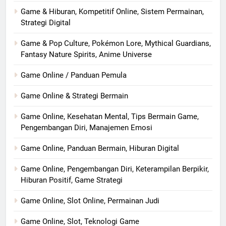
Game & Hiburan, Kompetitif Online, Sistem Permainan,
Strategi Digital
Game & Pop Culture, Pokémon Lore, Mythical Guardians,
Fantasy Nature Spirits, Anime Universe
Game Online / Panduan Pemula
Game Online & Strategi Bermain
Game Online, Kesehatan Mental, Tips Bermain Game,
Pengembangan Diri, Manajemen Emosi
Game Online, Panduan Bermain, Hiburan Digital
Game Online, Pengembangan Diri, Keterampilan Berpikir,
Hiburan Positif, Game Strategi
Game Online, Slot Online, Permainan Judi
Game Online, Slot, Teknologi Game