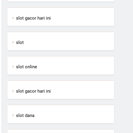
slot gacor hari ini
slot
slot online
slot gacor hari ini
slot dana