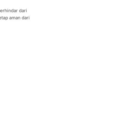
rhindar dari
etap aman dari