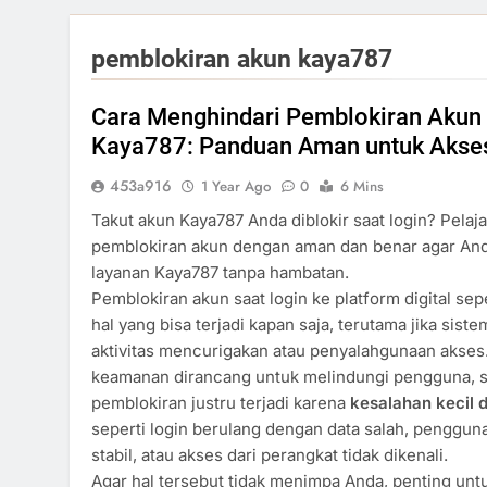
pemblokiran akun kaya787
Cara Menghindari Pemblokiran Akun 
Kaya787: Panduan Aman untuk Akses
453a916
1 Year Ago
0
6 Mins
Takut akun Kaya787 Anda diblokir saat login? Pelaj
pemblokiran akun dengan aman dan benar agar An
layanan Kaya787 tanpa hambatan.
Pemblokiran akun saat login ke platform digital sep
hal yang bisa terjadi kapan saja, terutama jika sis
aktivitas mencurigakan atau penyalahgunaan akses
keamanan dirancang untuk melindungi pengguna, se
pemblokiran justru terjadi karena
kesalahan kecil 
seperti login berulang dengan data salah, penggun
stabil, atau akses dari perangkat tidak dikenali.
Agar hal tersebut tidak menimpa Anda, penting u