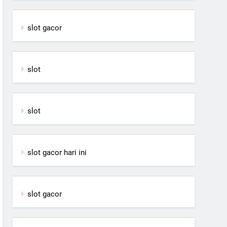
slot gacor
slot
slot
slot gacor hari ini
slot gacor