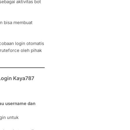
ebagai aktivitas bot
on bisa membuat
cobaan login otomatis
ruteforce oleh pihak
Login Kaya787
tau username dan
gin untuk