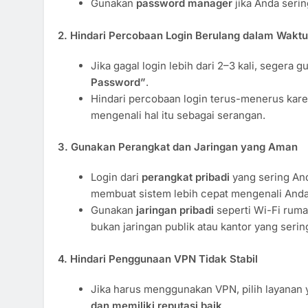
Gunakan
password manager
jika Anda serin
2. Hindari Percobaan Login Berulang dalam Waktu
Jika gagal login lebih dari 2–3 kali, segera g
Password”
.
Hindari percobaan login terus-menerus kare
mengenali hal itu sebagai serangan.
3. Gunakan Perangkat dan Jaringan yang Aman
Login dari
perangkat pribadi
yang sering An
membuat sistem lebih cepat mengenali Anda
Gunakan
jaringan pribadi
seperti Wi-Fi rumah
bukan jaringan publik atau kantor yang seri
4. Hindari Penggunaan VPN Tidak Stabil
Jika harus menggunakan VPN, pilih layanan
dan memiliki reputasi baik
.