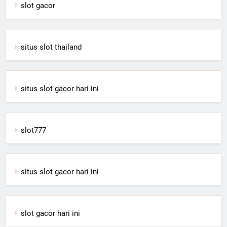
slot gacor
situs slot thailand
situs slot gacor hari ini
slot777
situs slot gacor hari ini
slot gacor hari ini