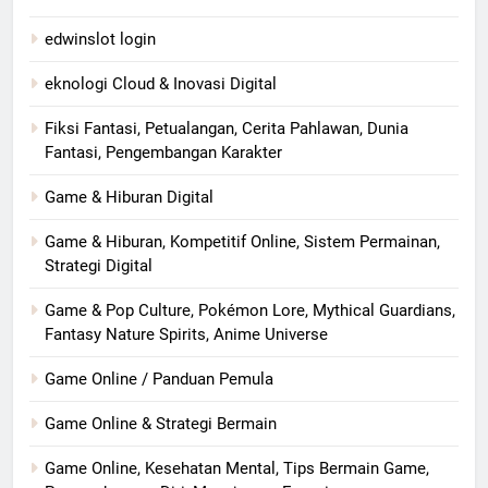
edwinslot login
eknologi Cloud & Inovasi Digital
Fiksi Fantasi, Petualangan, Cerita Pahlawan, Dunia
Fantasi, Pengembangan Karakter
Game & Hiburan Digital
Game & Hiburan, Kompetitif Online, Sistem Permainan,
Strategi Digital
Game & Pop Culture, Pokémon Lore, Mythical Guardians,
Fantasy Nature Spirits, Anime Universe
Game Online / Panduan Pemula
Game Online & Strategi Bermain
Game Online, Kesehatan Mental, Tips Bermain Game,