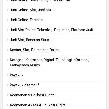
Judi Online, Slot, Jackpot
Judi Online, Taruhan
Judi Slot Online, Teknologi Perjudian, Platform Judi
Judi Slot, Panduan Situs
Kasino, Slot, Permainan Online
Kategori: Keamanan Digital, Teknologi Informasi,
Manajemen Risiko
kaya787
kaya787 alternatif
Keamanan & Edukasi Digital
Keamanan Akses & Edukasi Digital