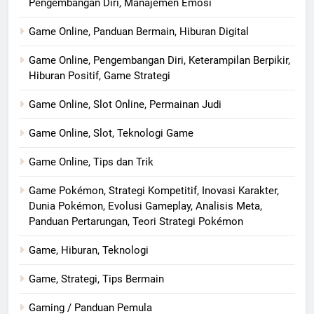
Pengembangan Diri, Manajemen Emosi
Game Online, Panduan Bermain, Hiburan Digital
Game Online, Pengembangan Diri, Keterampilan Berpikir,
Hiburan Positif, Game Strategi
Game Online, Slot Online, Permainan Judi
Game Online, Slot, Teknologi Game
Game Online, Tips dan Trik
Game Pokémon, Strategi Kompetitif, Inovasi Karakter,
Dunia Pokémon, Evolusi Gameplay, Analisis Meta,
Panduan Pertarungan, Teori Strategi Pokémon
Game, Hiburan, Teknologi
Game, Strategi, Tips Bermain
Gaming / Panduan Pemula