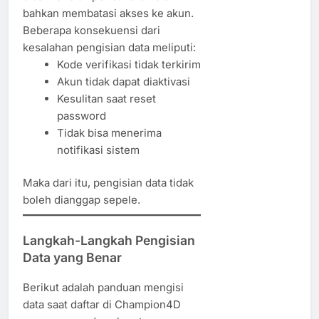
bahkan membatasi akses ke akun.
Beberapa konsekuensi dari
kesalahan pengisian data meliputi:
Kode verifikasi tidak terkirim
Akun tidak dapat diaktivasi
Kesulitan saat reset
password
Tidak bisa menerima
notifikasi sistem
Maka dari itu, pengisian data tidak
boleh dianggap sepele.
Langkah-Langkah Pengisian
Data yang Benar
Berikut adalah panduan mengisi
data saat daftar di Champion4D