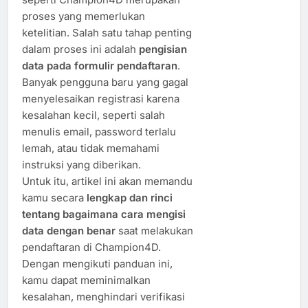
proses yang memerlukan
ketelitian. Salah satu tahap penting
dalam proses ini adalah
pengisian
data pada formulir pendaftaran
.
Banyak pengguna baru yang gagal
menyelesaikan registrasi karena
kesalahan kecil, seperti salah
menulis email, password terlalu
lemah, atau tidak memahami
instruksi yang diberikan.
Untuk itu, artikel ini akan memandu
kamu secara
lengkap dan rinci
tentang bagaimana cara mengisi
data dengan benar
saat melakukan
pendaftaran di Champion4D.
Dengan mengikuti panduan ini,
kamu dapat meminimalkan
kesalahan, menghindari verifikasi