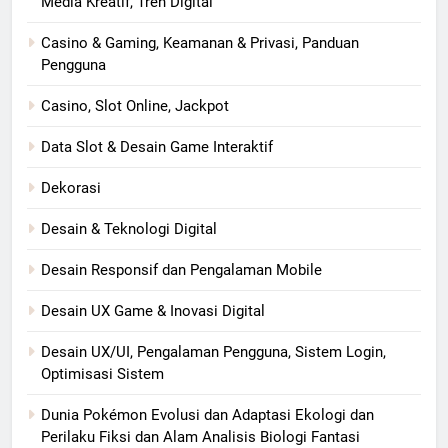
Media Kreatif, Tren Digital
Casino & Gaming, Keamanan & Privasi, Panduan
Pengguna
Casino, Slot Online, Jackpot
Data Slot & Desain Game Interaktif
Dekorasi
Desain & Teknologi Digital
Desain Responsif dan Pengalaman Mobile
Desain UX Game & Inovasi Digital
Desain UX/UI, Pengalaman Pengguna, Sistem Login,
Optimisasi Sistem
Dunia Pokémon Evolusi dan Adaptasi Ekologi dan
Perilaku Fiksi dan Alam Analisis Biologi Fantasi