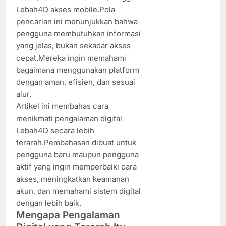
Lebah4D akses mobile.Pola
pencarian ini menunjukkan bahwa
pengguna membutuhkan informasi
yang jelas, bukan sekadar akses
cepat.Mereka ingin memahami
bagaimana menggunakan platform
dengan aman, efisien, dan sesuai
alur.
Artikel ini membahas cara
menikmati pengalaman digital
Lebah4D secara lebih
terarah.Pembahasan dibuat untuk
pengguna baru maupun pengguna
aktif yang ingin memperbaiki cara
akses, meningkatkan keamanan
akun, dan memahami sistem digital
dengan lebih baik.
Mengapa Pengalaman