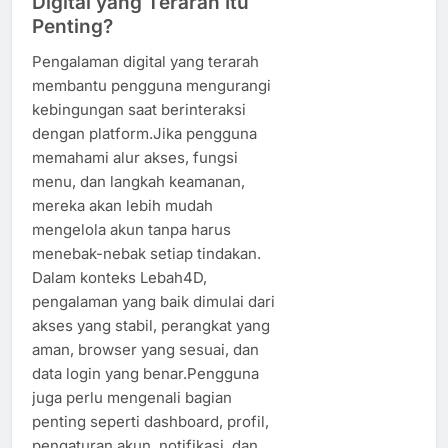
Digital yang Terarah Itu
Penting?
Pengalaman digital yang terarah
membantu pengguna mengurangi
kebingungan saat berinteraksi
dengan platform.Jika pengguna
memahami alur akses, fungsi
menu, dan langkah keamanan,
mereka akan lebih mudah
mengelola akun tanpa harus
menebak-nebak setiap tindakan.
Dalam konteks Lebah4D,
pengalaman yang baik dimulai dari
akses yang stabil, perangkat yang
aman, browser yang sesuai, dan
data login yang benar.Pengguna
juga perlu mengenali bagian
penting seperti dashboard, profil,
pengaturan akun, notifikasi, dan