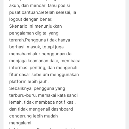
akun, dan mencari tahu posisi
pusat bantuan.Setelah selesai, ia
logout dengan benar.
Skenario ini menunjukkan
pengalaman digital yang
terarah.Pengguna tidak hanya
berhasil masuk, tetapi juga
memahami alur penggunaan.Ia
menjaga keamanan data, membaca
informasi penting, dan mengenali
fitur dasar sebelum menggunakan
platform lebih jauh.
Sebaliknya, pengguna yang
terburu-buru, memakai kata sandi
lemah, tidak membaca notifikasi,
dan tidak mengenali dashboard
cenderung lebih mudah
mengalami