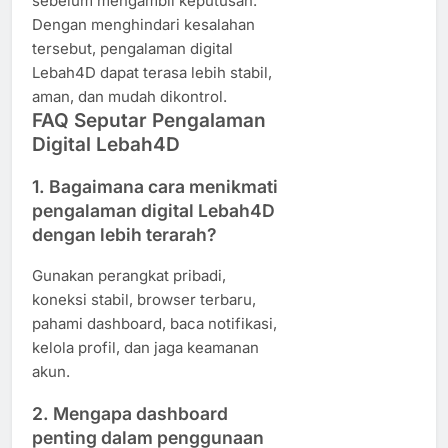
sebelum mengambil keputusan.
Dengan menghindari kesalahan
tersebut, pengalaman digital
Lebah4D dapat terasa lebih stabil,
aman, dan mudah dikontrol.
FAQ Seputar Pengalaman
Digital Lebah4D
1. Bagaimana cara menikmati
pengalaman digital Lebah4D
dengan lebih terarah?
Gunakan perangkat pribadi,
koneksi stabil, browser terbaru,
pahami dashboard, baca notifikasi,
kelola profil, dan jaga keamanan
akun.
2. Mengapa dashboard
penting dalam penggunaan