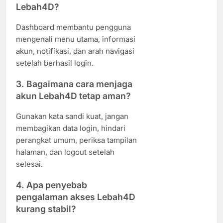
Lebah4D?
Dashboard membantu pengguna
mengenali menu utama, informasi
akun, notifikasi, dan arah navigasi
setelah berhasil login.
3. Bagaimana cara menjaga
akun Lebah4D tetap aman?
Gunakan kata sandi kuat, jangan
membagikan data login, hindari
perangkat umum, periksa tampilan
halaman, dan logout setelah
selesai.
4. Apa penyebab
pengalaman akses Lebah4D
kurang stabil?