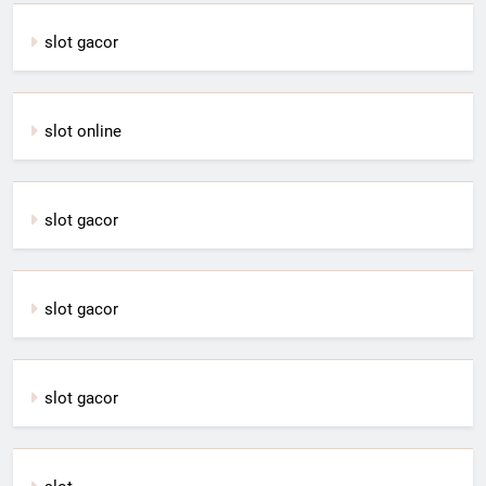
slot gacor
slot online
slot gacor
slot gacor
slot gacor