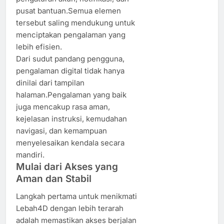
pusat bantuan.Semua elemen
tersebut saling mendukung untuk
menciptakan pengalaman yang
lebih efisien.
Dari sudut pandang pengguna,
pengalaman digital tidak hanya
dinilai dari tampilan
halaman.Pengalaman yang baik
juga mencakup rasa aman,
kejelasan instruksi, kemudahan
navigasi, dan kemampuan
menyelesaikan kendala secara
mandiri.
Mulai dari Akses yang
Aman dan Stabil
Langkah pertama untuk menikmati
Lebah4D dengan lebih terarah
adalah memastikan akses berjalan