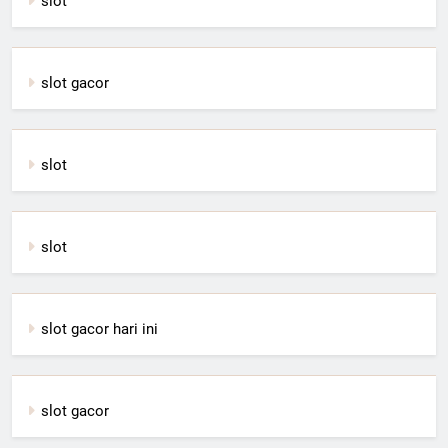
slot
slot gacor
slot
slot
slot gacor hari ini
slot gacor