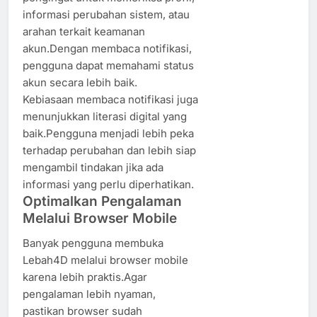
informasi perubahan sistem, atau
arahan terkait keamanan
akun.Dengan membaca notifikasi,
pengguna dapat memahami status
akun secara lebih baik.
Kebiasaan membaca notifikasi juga
menunjukkan literasi digital yang
baik.Pengguna menjadi lebih peka
terhadap perubahan dan lebih siap
mengambil tindakan jika ada
informasi yang perlu diperhatikan.
Optimalkan Pengalaman
Melalui Browser Mobile
Banyak pengguna membuka
Lebah4D melalui browser mobile
karena lebih praktis.Agar
pengalaman lebih nyaman,
pastikan browser sudah