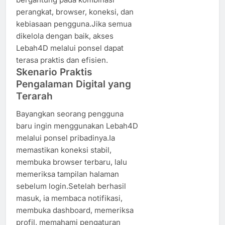
perangkat, browser, koneksi, dan
kebiasaan pengguna.Jika semua
dikelola dengan baik, akses
Lebah4D melalui ponsel dapat
terasa praktis dan efisien.
Skenario Praktis
Pengalaman Digital yang
Terarah
Bayangkan seorang pengguna
baru ingin menggunakan Lebah4D
melalui ponsel pribadinya.Ia
memastikan koneksi stabil,
membuka browser terbaru, lalu
memeriksa tampilan halaman
sebelum login.Setelah berhasil
masuk, ia membaca notifikasi,
membuka dashboard, memeriksa
profil, memahami pengaturan