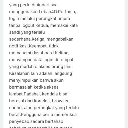
yang perlu dihindari saat
menggunakan Lebah4D.Pertama,
login melalui perangkat umum
tanpa logout.Kedua, memakai kata
sandi yang terlalu
sederhana.Ketiga, mengabaikan
notifikasi.Keempat, tidak
memahami dashboard.Kelima,
menyimpan data login di tempat
yang mudah diakses orang lain.
Kesalahan lain adalah langsung
menyimpulkan bahwa akun
bermasalah ketika akses
lambat.Padahal, kendala bisa
berasal dari koneksi, browser,
cache, atau perangkat yang terlalu
berat.Pengguna perlu memeriksa
penyebab secara bertahap