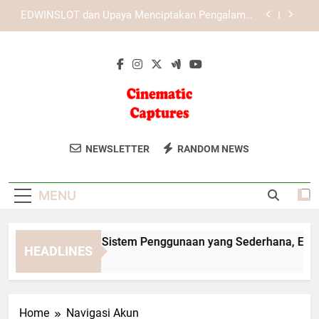
Skip
LEBAH4D dan Upaya Menciptakan Pengalaman
to
Pengguna yang Lebih Baik
content
KAYA787 dengan Konsep Layanan Digital yang
Efisien dan Responsif
LEBAH4D dengan Sistem Penggunaan yang
Sederhana, Efektif, dan Mudah Dipahami
EDWINSLOT dan Upaya Menciptakan Pengalaman
Pengguna yang Lebih Baik
Cinematic
Abadikan Momen Istimewa Anda
LEBAH4D dan Upaya Menciptakan Pengalaman
NEWSLETTER
RANDOM NEWS
Pengguna yang Lebih Baik
Captures
Dengan Cinematic Captures. Fotografi
KAYA787 dengan Konsep Layanan Digital yang
Dan Video Berkualitas Sinematik Untuk
Efisien dan Responsif
MENU
Kenangan Anda.
BAH4D dengan Sistem Penggunaan yang Sederhana, Efektif,
HEADLINES
Weeks Ago
Home
Navigasi Akun