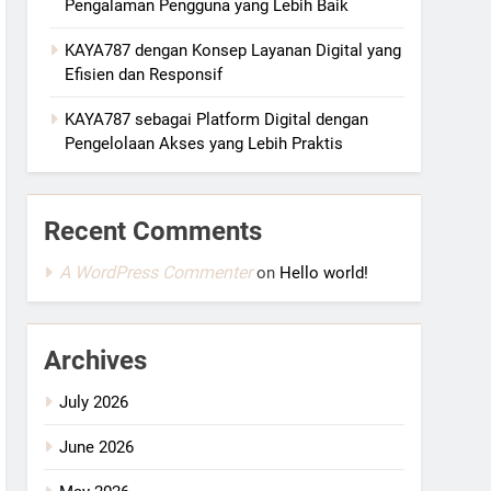
Pengalaman Pengguna yang Lebih Baik
KAYA787 dengan Konsep Layanan Digital yang
Efisien dan Responsif
KAYA787 sebagai Platform Digital dengan
Pengelolaan Akses yang Lebih Praktis
Recent Comments
A WordPress Commenter
on
Hello world!
Archives
July 2026
June 2026