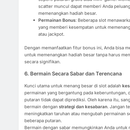
scatter muncul dapat memberi Anda peluang
memenangkan hadiah besar.
Permainan Bonus
: Beberapa slot menawark
yang memberi kesempatan untuk memenang
atau jackpot.
Dengan memanfaatkan fitur bonus ini, Anda bisa m
untuk memenangkan hadiah besar tanpa harus men
secara signifikan.
6.
Bermain Secara Sabar dan Terencana
Kunci utama untuk menang besar di slot adalah
kes
permainan yang bergantung pada keberuntungan, da
putaran tidak dapat diprediksi. Oleh karena itu, san
bermain dengan
strategi dan kesabaran
. Jangan t
meningkatkan taruhan atau mengubah permainan s
beberapa putaran.
Bermain dengan sabar memungkinkan Anda untuk 