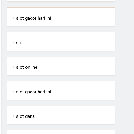
slot gacor hari ini
slot
slot online
slot gacor hari ini
slot dana