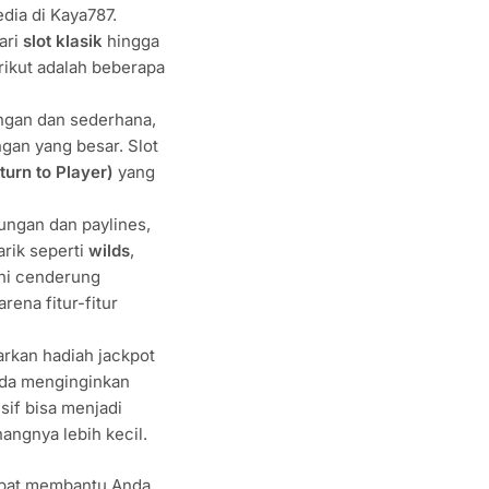
dia di Kaya787.
ari
slot klasik
hingga
rikut adalah beberapa
lungan dan sederhana,
an yang besar. Slot
urn to Player)
yang
lungan dan paylines,
rik seperti
wilds
,
 ini cenderung
ena fitur-fitur
warkan hadiah jackpot
nda menginginkan
sif bisa menjadi
angnya lebih kecil.
apat membantu Anda