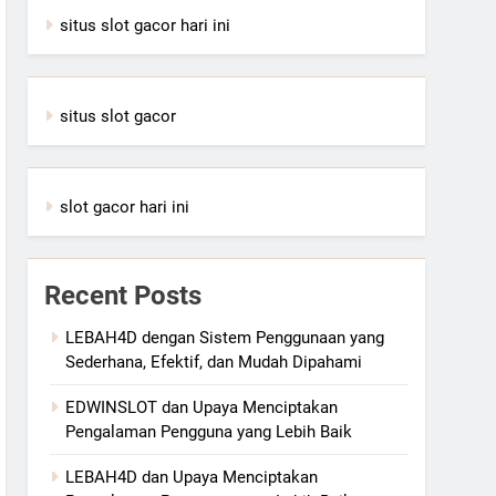
situs slot gacor hari ini
situs slot gacor
slot gacor hari ini
Recent Posts
LEBAH4D dengan Sistem Penggunaan yang
Sederhana, Efektif, dan Mudah Dipahami
EDWINSLOT dan Upaya Menciptakan
Pengalaman Pengguna yang Lebih Baik
LEBAH4D dan Upaya Menciptakan