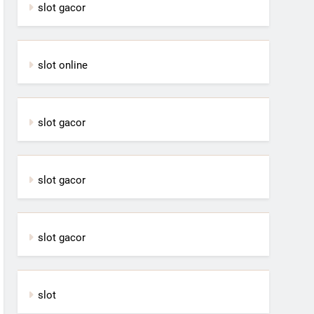
slot gacor
slot online
slot gacor
slot gacor
slot gacor
slot