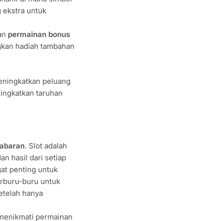
 ekstra untuk
an
permainan bonus
kan hadiah tambahan
eningkatkan peluang
ingkatkan taruhan
abaran
. Slot adalah
n hasil dari setiap
gat penting untuk
erburu-buru untuk
etelah hanya
menikmati permainan