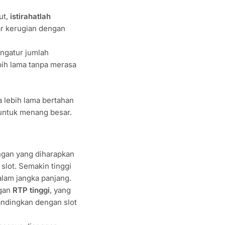
ut,
istirahatlah
r kerugian dengan
engatur jumlah
bih lama tanpa merasa
 lebih lama bertahan
untuk menang besar.
gan yang diharapkan
slot. Semakin tinggi
lam jangka panjang.
ngan
RTP tinggi
, yang
ndingkan dengan slot