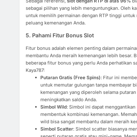
Sebagai referensi,
slot dengan RTP di atas 96%
bi
sebagai pilihan yang lebih menguntungkan. Oleh kar
untuk memilih permainan dengan RTP tinggi untuk
peluang kemenangan Anda.
5.
Pahami Fitur Bonus Slot
Fitur bonus adalah elemen penting dalam permainan
membantu Anda meraih kemenangan lebih besar. Be
beberapa fitur bonus yang perlu Anda perhatikan sa
Kaya787:
Putaran Gratis (Free Spins)
: Fitur ini memb
untuk memutar gulungan tanpa membayar bi
kemenangan yang diperoleh selama putaran 
meningkatkan saldo Anda.
Simbol Wild
: Simbol ini dapat menggantikan 
membentuk kombinasi kemenangan. Memaham
wild bisa sangat membantu dalam meraih k
Simbol Scatter
: Simbol scatter biasanya mem
seperti putaran gratis atau mini-game. Mem