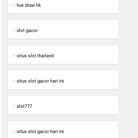
live draw hk
slot gacor
situs slot thailand
situs slot gacor hari ini
slot777
situs slot gacor hari ini