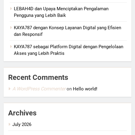
LEBAH4D dan Upaya Menciptakan Pengalaman
Pengguna yang Lebih Baik
KAYA787 dengan Konsep Layanan Digital yang Efisien
dan Responsif
KAYA787 sebagai Platform Digital dengan Pengelolaan
Akses yang Lebih Praktis
Recent Comments
A WordPress Commenter
on
Hello world!
Archives
July 2026