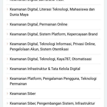
Keamanan Digital, Literasi Teknologi, Mahasiswa dan
Dunia Maya
Keamanan Digital, Permainan Online
Keamanan Digital, Sistem Platform, Kepercayaan Brand
Keamanan Digital, Teknologi Informasi, Privasi Online,
Pengelolaan Akun, Sistem Otentikasi
Keamanan Digital, Teknologi, Kaya787, Otomatisasi
Keamanan Infrastruktur & Tata Kelola Digital
Keamanan Platform, Pengalaman Pengguna, Teknologi
Permainan
Keamanan Siber
Keamanan Siber, Pengembangan Sistem, Infrastruktur