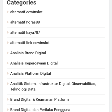
Categories
alternatif edwinslot
alternatif horas88
alternatif kaya787
alternatif link edwinslot
Analisis Brand Digital
Analisis Kepercayaan Digital
Analisis Platform Digital
Analitik Sistem, Infrastruktur Digital, Observabilitas,
Teknologi Data
Brand Digital & Keamanan Platform
Brand Digital dan Perilaku Pengguna