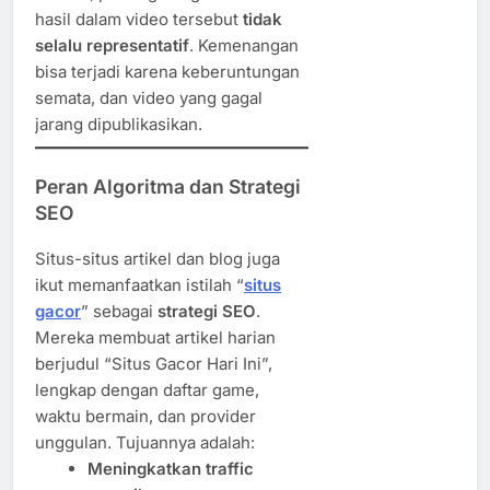
hasil dalam video tersebut
tidak
selalu representatif
. Kemenangan
bisa terjadi karena keberuntungan
semata, dan video yang gagal
jarang dipublikasikan.
Peran Algoritma dan Strategi
SEO
Situs-situs artikel dan blog juga
ikut memanfaatkan istilah “
situs
gacor
” sebagai
strategi SEO
.
Mereka membuat artikel harian
berjudul “Situs Gacor Hari Ini”,
lengkap dengan daftar game,
waktu bermain, dan provider
unggulan. Tujuannya adalah:
Meningkatkan traffic