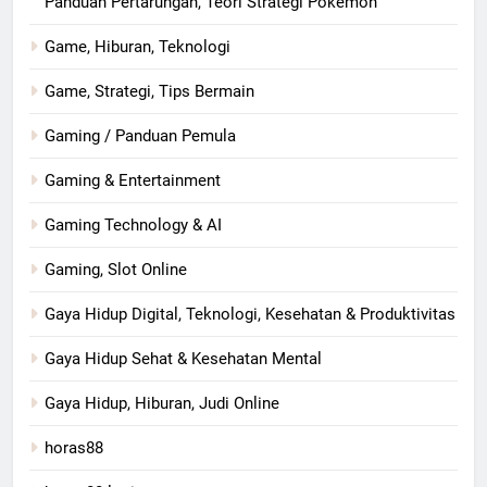
Panduan Pertarungan, Teori Strategi Pokémon
Game, Hiburan, Teknologi
Game, Strategi, Tips Bermain
Gaming / Panduan Pemula
Gaming & Entertainment
Gaming Technology & AI
Gaming, Slot Online
Gaya Hidup Digital, Teknologi, Kesehatan & Produktivitas
Gaya Hidup Sehat & Kesehatan Mental
Gaya Hidup, Hiburan, Judi Online
horas88