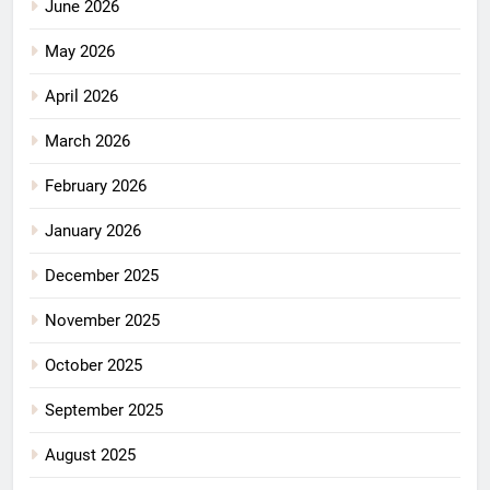
June 2026
May 2026
April 2026
March 2026
February 2026
January 2026
December 2025
November 2025
October 2025
September 2025
August 2025