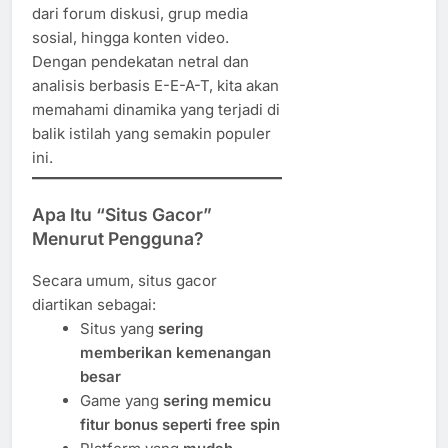
dari forum diskusi, grup media
sosial, hingga konten video.
Dengan pendekatan netral dan
analisis berbasis E-E-A-T, kita akan
memahami dinamika yang terjadi di
balik istilah yang semakin populer
ini.
Apa Itu “Situs Gacor”
Menurut Pengguna?
Secara umum, situs gacor
diartikan sebagai:
Situs yang
sering
memberikan kemenangan
besar
Game yang
sering memicu
fitur bonus seperti free spin