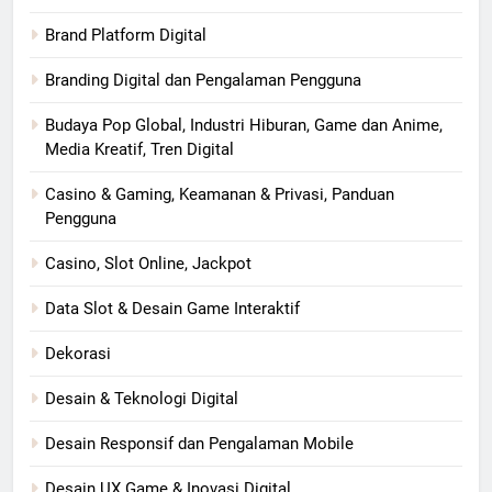
Brand Platform Digital
Branding Digital dan Pengalaman Pengguna
Budaya Pop Global, Industri Hiburan, Game dan Anime,
Media Kreatif, Tren Digital
Casino & Gaming, Keamanan & Privasi, Panduan
Pengguna
Casino, Slot Online, Jackpot
Data Slot & Desain Game Interaktif
Dekorasi
Desain & Teknologi Digital
Desain Responsif dan Pengalaman Mobile
Desain UX Game & Inovasi Digital