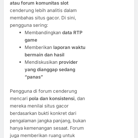
atau forum komunitas slot
cenderung lebih analitis dalam
membahas situs gacor. Di sini,
pengguna sering:
Membandingkan
data RTP
game
Memberikan
laporan waktu
bermain dan hasil
Mendiskusikan
provider
yang dianggap sedang
“panas”
Pengguna di forum cenderung
mencari
pola dan konsistensi
, dan
mereka menilai situs gacor
berdasarkan bukti konkret dari
pengalaman jangka panjang, bukan
hanya kemenangan sesaat. Forum
juga memberikan ruang untuk