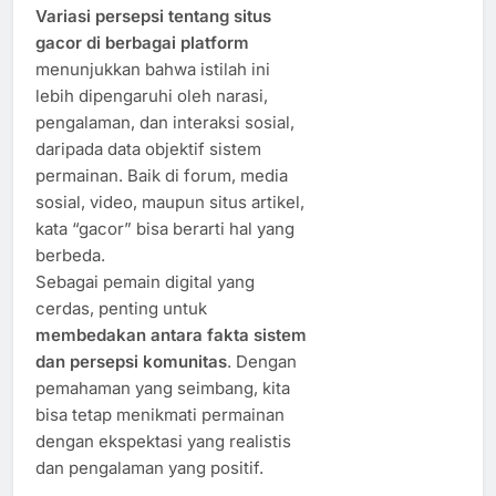
Variasi persepsi tentang situs
gacor di berbagai platform
menunjukkan bahwa istilah ini
lebih dipengaruhi oleh narasi,
pengalaman, dan interaksi sosial,
daripada data objektif sistem
permainan. Baik di forum, media
sosial, video, maupun situs artikel,
kata “gacor” bisa berarti hal yang
berbeda.
Sebagai pemain digital yang
cerdas, penting untuk
membedakan antara fakta sistem
dan persepsi komunitas
. Dengan
pemahaman yang seimbang, kita
bisa tetap menikmati permainan
dengan ekspektasi yang realistis
dan pengalaman yang positif.