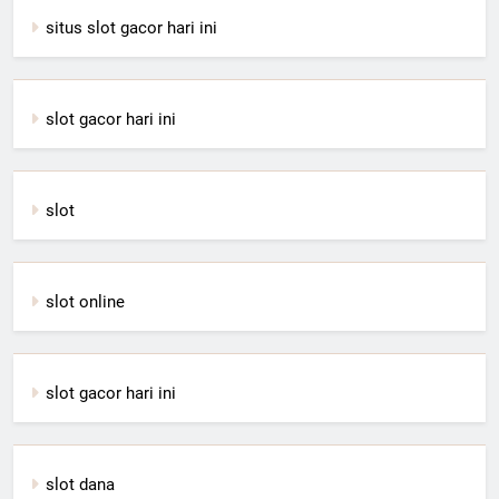
situs slot gacor hari ini
slot gacor hari ini
slot
slot online
slot gacor hari ini
slot dana