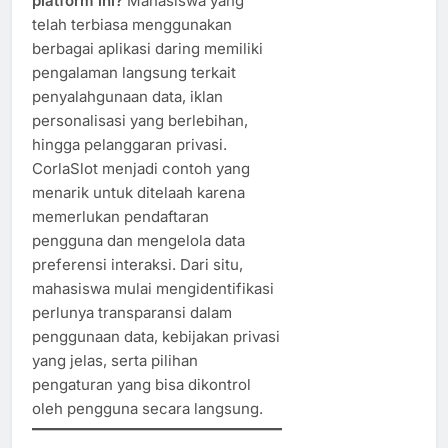
platform ini?
Mahasiswa yang
telah terbiasa menggunakan
berbagai aplikasi daring memiliki
pengalaman langsung terkait
penyalahgunaan data, iklan
personalisasi yang berlebihan,
hingga pelanggaran privasi.
CorlaSlot menjadi contoh yang
menarik untuk ditelaah karena
memerlukan pendaftaran
pengguna dan mengelola data
preferensi interaksi. Dari situ,
mahasiswa mulai mengidentifikasi
perlunya transparansi dalam
penggunaan data, kebijakan privasi
yang jelas, serta pilihan
pengaturan yang bisa dikontrol
oleh pengguna secara langsung.