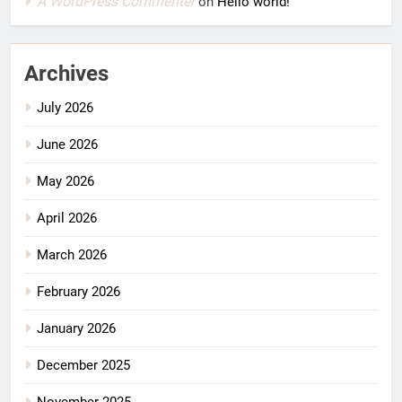
A WordPress Commenter
on
Hello world!
Archives
July 2026
June 2026
May 2026
April 2026
March 2026
February 2026
January 2026
December 2025
November 2025