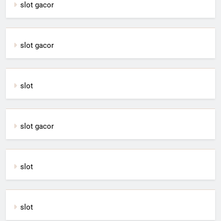
slot gacor
slot gacor
slot
slot gacor
slot
slot