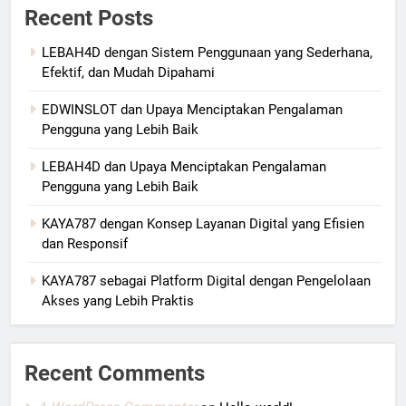
Recent Posts
LEBAH4D dengan Sistem Penggunaan yang Sederhana,
Efektif, dan Mudah Dipahami
EDWINSLOT dan Upaya Menciptakan Pengalaman
Pengguna yang Lebih Baik
LEBAH4D dan Upaya Menciptakan Pengalaman
Pengguna yang Lebih Baik
KAYA787 dengan Konsep Layanan Digital yang Efisien
dan Responsif
KAYA787 sebagai Platform Digital dengan Pengelolaan
Akses yang Lebih Praktis
Recent Comments