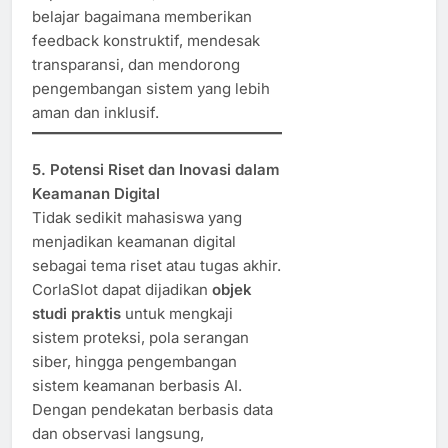
belajar bagaimana memberikan
feedback konstruktif, mendesak
transparansi, dan mendorong
pengembangan sistem yang lebih
aman dan inklusif.
5. Potensi Riset dan Inovasi dalam
Keamanan Digital
Tidak sedikit mahasiswa yang
menjadikan keamanan digital
sebagai tema riset atau tugas akhir.
CorlaSlot dapat dijadikan
objek
studi praktis
untuk mengkaji
sistem proteksi, pola serangan
siber, hingga pengembangan
sistem keamanan berbasis AI.
Dengan pendekatan berbasis data
dan observasi langsung,