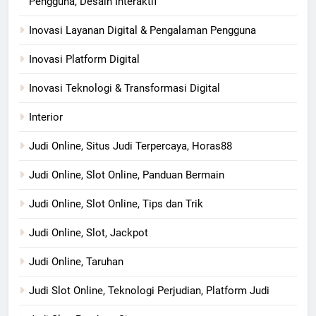
Pengguna, Desain Interaktif
Inovasi Layanan Digital & Pengalaman Pengguna
Inovasi Platform Digital
Inovasi Teknologi & Transformasi Digital
Interior
Judi Online, Situs Judi Terpercaya, Horas88
Judi Online, Slot Online, Panduan Bermain
Judi Online, Slot Online, Tips dan Trik
Judi Online, Slot, Jackpot
Judi Online, Taruhan
Judi Slot Online, Teknologi Perjudian, Platform Judi