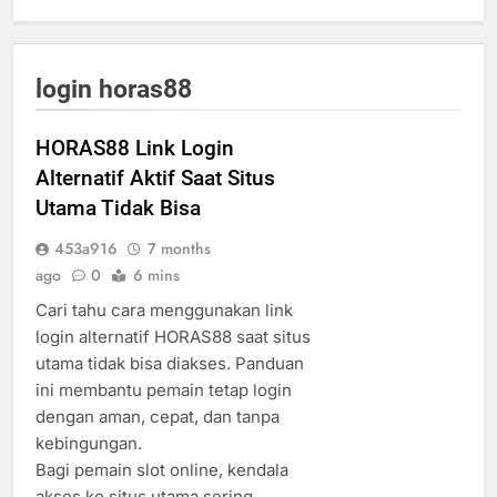
login horas88
HORAS88 Link Login
Alternatif Aktif Saat Situs
Utama Tidak Bisa
453a916
7 months
ago
0
6 mins
Cari tahu cara menggunakan link
login alternatif HORAS88 saat situs
utama tidak bisa diakses. Panduan
ini membantu pemain tetap login
dengan aman, cepat, dan tanpa
kebingungan.
Bagi pemain slot online, kendala
akses ke situs utama sering