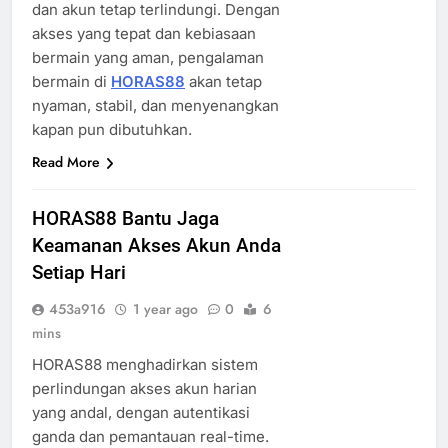
dan akun tetap terlindungi. Dengan
akses yang tepat dan kebiasaan
bermain yang aman, pengalaman
bermain di
HORAS88
akan tetap
nyaman, stabil, dan menyenangkan
kapan pun dibutuhkan.
Read More
HORAS88 Bantu Jaga
Keamanan Akses Akun Anda
Setiap Hari
453a916
1 year ago
0
6
mins
HORAS88 menghadirkan sistem
perlindungan akses akun harian
yang andal, dengan autentikasi
ganda dan pemantauan real-time.