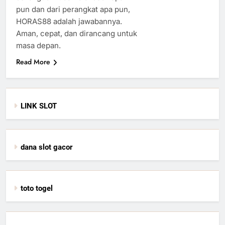
pun dan dari perangkat apa pun,
HORAS88 adalah jawabannya.
Aman, cepat, dan dirancang untuk
masa depan.
Read More
LINK SLOT
dana slot gacor
toto togel