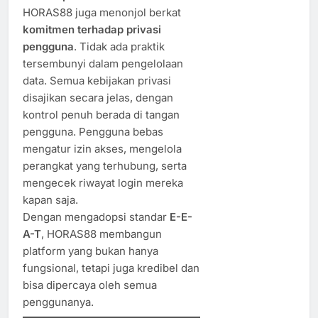
HORAS88 juga menonjol berkat
komitmen terhadap privasi
pengguna
. Tidak ada praktik
tersembunyi dalam pengelolaan
data. Semua kebijakan privasi
disajikan secara jelas, dengan
kontrol penuh berada di tangan
pengguna. Pengguna bebas
mengatur izin akses, mengelola
perangkat yang terhubung, serta
mengecek riwayat login mereka
kapan saja.
Dengan mengadopsi standar
E-E-
A-T
, HORAS88 membangun
platform yang bukan hanya
fungsional, tetapi juga kredibel dan
bisa dipercaya oleh semua
penggunanya.