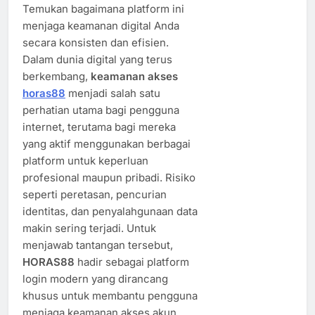
Temukan bagaimana platform ini
menjaga keamanan digital Anda
secara konsisten dan efisien.
Dalam dunia digital yang terus
berkembang,
keamanan akses
horas88
menjadi salah satu
perhatian utama bagi pengguna
internet, terutama bagi mereka
yang aktif menggunakan berbagai
platform untuk keperluan
profesional maupun pribadi. Risiko
seperti peretasan, pencurian
identitas, dan penyalahgunaan data
makin sering terjadi. Untuk
menjawab tantangan tersebut,
HORAS88
hadir sebagai platform
login modern yang dirancang
khusus untuk membantu pengguna
menjaga keamanan akses akun