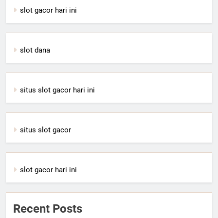
slot gacor hari ini
slot dana
situs slot gacor hari ini
situs slot gacor
slot gacor hari ini
Recent Posts