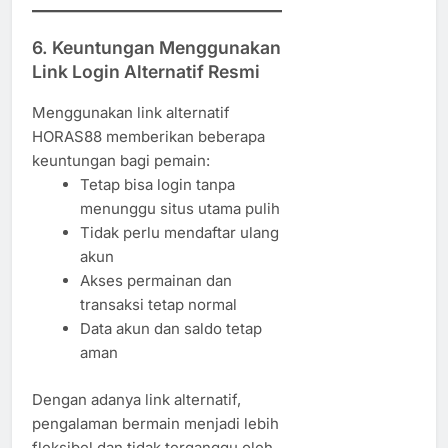
6. Keuntungan Menggunakan
Link Login Alternatif Resmi
Menggunakan link alternatif
HORAS88 memberikan beberapa
keuntungan bagi pemain:
Tetap bisa login tanpa
menunggu situs utama pulih
Tidak perlu mendaftar ulang
akun
Akses permainan dan
transaksi tetap normal
Data akun dan saldo tetap
aman
Dengan adanya link alternatif,
pengalaman bermain menjadi lebih
fleksibel dan tidak terganggu oleh