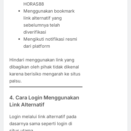
HORAS88
Menggunakan bookmark
link alternatif yang
sebelumnya telah
diverifikasi
Mengikuti notifikasi resmi
dari platform
Hindari menggunakan link yang
dibagikan oleh pihak tidak dikenal
karena berisiko mengarah ke situs
palsu.
4. Cara Login Menggunakan
Link Alternatif
Login melalui link alternatif pada
dasarnya sama seperti login di
situs utama.