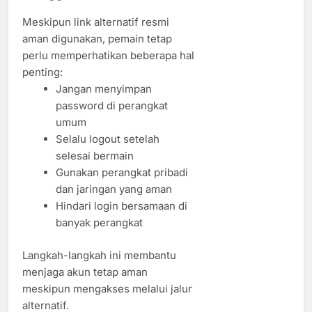
Meskipun link alternatif resmi
aman digunakan, pemain tetap
perlu memperhatikan beberapa hal
penting:
Jangan menyimpan
password di perangkat
umum
Selalu logout setelah
selesai bermain
Gunakan perangkat pribadi
dan jaringan yang aman
Hindari login bersamaan di
banyak perangkat
Langkah-langkah ini membantu
menjaga akun tetap aman
meskipun mengakses melalui jalur
alternatif.