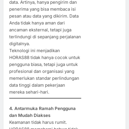
data. Artinya, hanya pengirim dan
penerima yang bisa membaca isi
pesan atau data yang dikirim. Data
Anda tidak hanya aman dari
ancaman eksternal, tetapi juga
terlindungi di sepanjang perjalanan
digitalnya.
Teknologi ini menjadikan
HORAS88 tidak hanya cocok untuk
pengguna biasa, tetapi juga untuk
profesional dan organisasi yang
memerlukan standar perlindungan
data tinggi dalam pekerjaan
mereka sehari-hari.
4. Antarmuka Ramah Pengguna
dan Mudah Diakses
Keamanan tidak harus rumit.