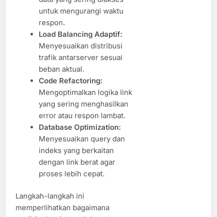
untuk mengurangi waktu
respon.
Load Balancing Adaptif:
Menyesuaikan distribusi
trafik antarserver sesuai
beban aktual.
Code Refactoring:
Mengoptimalkan logika link
yang sering menghasilkan
error atau respon lambat.
Database Optimization:
Menyesuaikan query dan
indeks yang berkaitan
dengan link berat agar
proses lebih cepat.
Langkah-langkah ini
memperlihatkan bagaimana