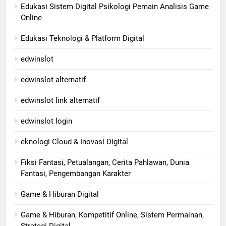
Edukasi Sistem Digital Psikologi Pemain Analisis Game
Online
Edukasi Teknologi & Platform Digital
edwinslot
edwinslot alternatif
edwinslot link alternatif
edwinslot login
eknologi Cloud & Inovasi Digital
Fiksi Fantasi, Petualangan, Cerita Pahlawan, Dunia
Fantasi, Pengembangan Karakter
Game & Hiburan Digital
Game & Hiburan, Kompetitif Online, Sistem Permainan,
Strategi Digital