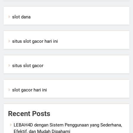
slot dana
situs slot gacor hari ini
situs slot gacor
slot gacor hari ini
Recent Posts
LEBAH4D dengan Sistem Penggunaan yang Sederhana,
Efektif, dan Mudah Dipahami