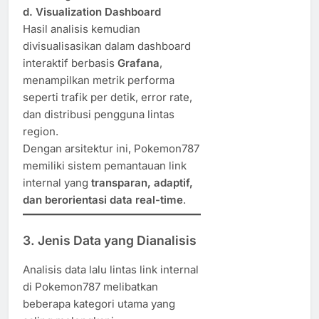
d. Visualization Dashboard
Hasil analisis kemudian
divisualisasikan dalam dashboard
interaktif berbasis
Grafana
,
menampilkan metrik performa
seperti trafik per detik, error rate,
dan distribusi pengguna lintas
region.
Dengan arsitektur ini, Pokemon787
memiliki sistem pemantauan link
internal yang
transparan, adaptif,
dan berorientasi data real-time
.
3. Jenis Data yang Dianalisis
Analisis data lalu lintas link internal
di Pokemon787 melibatkan
beberapa kategori utama yang