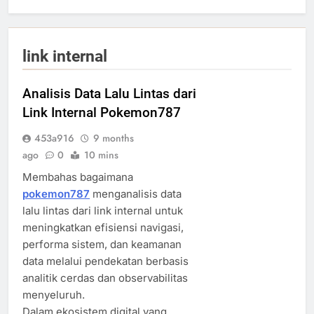
link internal
Analisis Data Lalu Lintas dari
Link Internal Pokemon787
453a916
9 months
ago
0
10 mins
Membahas bagaimana
pokemon787
menganalisis data
lalu lintas dari link internal untuk
meningkatkan efisiensi navigasi,
performa sistem, dan keamanan
data melalui pendekatan berbasis
analitik cerdas dan observabilitas
menyeluruh.
Dalam ekosistem digital yang