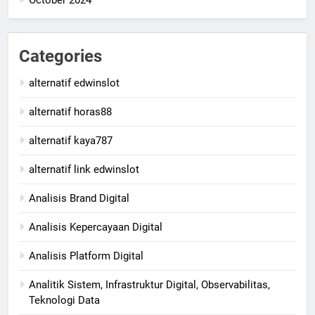
Categories
alternatif edwinslot
alternatif horas88
alternatif kaya787
alternatif link edwinslot
Analisis Brand Digital
Analisis Kepercayaan Digital
Analisis Platform Digital
Analitik Sistem, Infrastruktur Digital, Observabilitas,
Teknologi Data