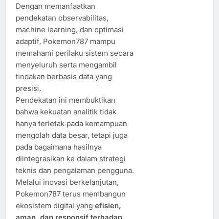
Dengan memanfaatkan
pendekatan observabilitas,
machine learning, dan optimasi
adaptif, Pokemon787 mampu
memahami perilaku sistem secara
menyeluruh serta mengambil
tindakan berbasis data yang
presisi.
Pendekatan ini membuktikan
bahwa kekuatan analitik tidak
hanya terletak pada kemampuan
mengolah data besar, tetapi juga
pada bagaimana hasilnya
diintegrasikan ke dalam strategi
teknis dan pengalaman pengguna.
Melalui inovasi berkelanjutan,
Pokemon787 terus membangun
ekosistem digital yang
efisien,
aman, dan responsif terhadap