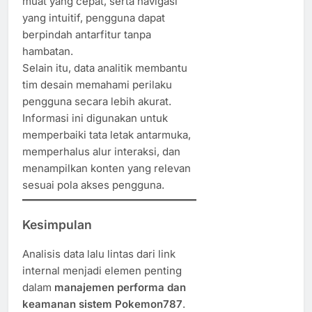
muat yang cepat, serta navigasi
yang intuitif, pengguna dapat
berpindah antarfitur tanpa
hambatan.
Selain itu, data analitik membantu
tim desain memahami perilaku
pengguna secara lebih akurat.
Informasi ini digunakan untuk
memperbaiki tata letak antarmuka,
memperhalus alur interaksi, dan
menampilkan konten yang relevan
sesuai pola akses pengguna.
Kesimpulan
Analisis data lalu lintas dari link
internal menjadi elemen penting
dalam
manajemen performa dan
keamanan sistem Pokemon787
.