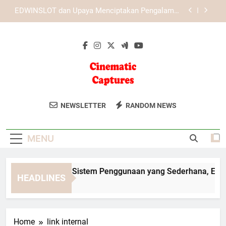
Skip
LEBAH4D dan Upaya Menciptakan Pengalaman
to
Pengguna yang Lebih Baik
content
KAYA787 dengan Konsep Layanan Digital yang
Efisien dan Responsif
LEBAH4D dengan Sistem Penggunaan yang
Sederhana, Efektif, dan Mudah Dipahami
EDWINSLOT dan Upaya Menciptakan Pengalaman
Pengguna yang Lebih Baik
Cinematic
Abadikan Momen Istimewa Anda
LEBAH4D dan Upaya Menciptakan Pengalaman
NEWSLETTER
RANDOM NEWS
Pengguna yang Lebih Baik
Captures
Dengan Cinematic Captures. Fotografi
KAYA787 dengan Konsep Layanan Digital yang
Dan Video Berkualitas Sinematik Untuk
Efisien dan Responsif
MENU
Kenangan Anda.
BAH4D dengan Sistem Penggunaan yang Sederhana, Efektif,
HEADLINES
Weeks Ago
Home
link internal