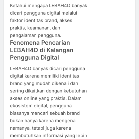
Ketahui mengapa LEBAH4D banyak
dicari pengguna digital melalui
faktor identitas brand, akses
praktis, keamanan, dan
pengalaman pengguna.
Fenomena Pencarian
LEBAH4D di Kalangan
Pengguna Digital
LEBAH4D banyak dicari pengguna
digital karena memiliki identitas
brand yang mudah dikenali dan
sering dikaitkan dengan kebutuhan
akses online yang praktis. Dalam
ekosistem digital, pengguna
biasanya mencari sebuah brand
bukan hanya karena mengenal
namanya, tetapi juga karena
membutuhkan informasi yang lebih