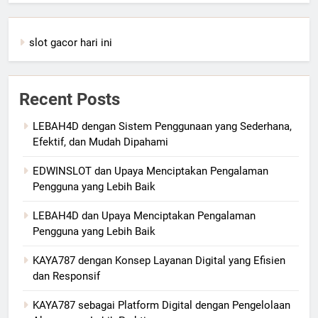
slot gacor hari ini
Recent Posts
LEBAH4D dengan Sistem Penggunaan yang Sederhana,
Efektif, dan Mudah Dipahami
EDWINSLOT dan Upaya Menciptakan Pengalaman
Pengguna yang Lebih Baik
LEBAH4D dan Upaya Menciptakan Pengalaman
Pengguna yang Lebih Baik
KAYA787 dengan Konsep Layanan Digital yang Efisien
dan Responsif
KAYA787 sebagai Platform Digital dengan Pengelolaan