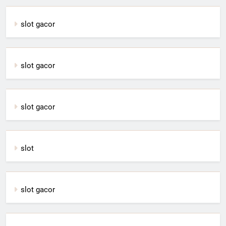
slot gacor
slot gacor
slot gacor
slot
slot gacor