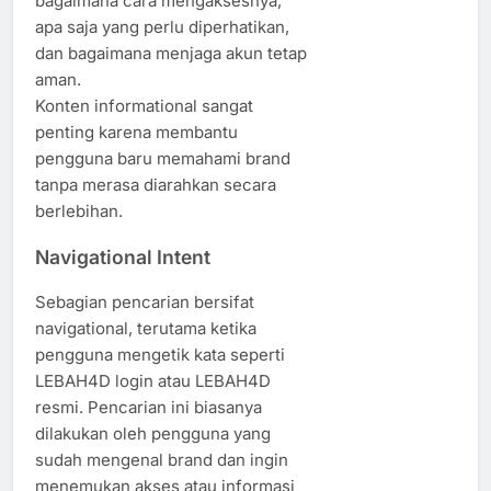
bagaimana cara mengaksesnya,
apa saja yang perlu diperhatikan,
dan bagaimana menjaga akun tetap
aman.
Konten informational sangat
penting karena membantu
pengguna baru memahami brand
tanpa merasa diarahkan secara
berlebihan.
Navigational Intent
Sebagian pencarian bersifat
navigational, terutama ketika
pengguna mengetik kata seperti
LEBAH4D login atau LEBAH4D
resmi. Pencarian ini biasanya
dilakukan oleh pengguna yang
sudah mengenal brand dan ingin
menemukan akses atau informasi