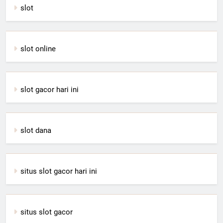
slot
slot online
slot gacor hari ini
slot dana
situs slot gacor hari ini
situs slot gacor