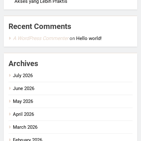
Akses yang Lebih Praktis
Recent Comments
A WordPress Commenter
on
Hello world!
Archives
July 2026
June 2026
May 2026
April 2026
March 2026
February 2026