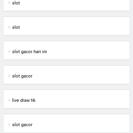
slot
slot
slot gacor hari ini
slot gacor
live draw hk
slot gacor