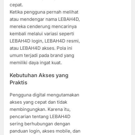
cepat.
Ketika pengguna pernah melihat
atau mendengar nama LEBAH4D,
mereka cenderung mencarinya
kembali melalui variasi seperti
LEBAH4D login, LEBAH4D resmi,
atau LEBAH4D akses. Pola ini
umum terjadi pada brand yang
memiliki daya ingat kuat.
Kebutuhan Akses yang
Praktis
Pengguna digital mengutamakan
akses yang cepat dan tidak
membingungkan. Karena itu,
pencarian tentang LEBAH4D
sering berhubungan dengan
panduan login, akses mobile, dan