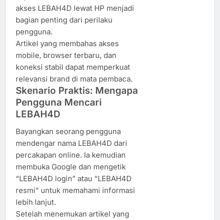
akses LEBAH4D lewat HP menjadi
bagian penting dari perilaku
pengguna.
Artikel yang membahas akses
mobile, browser terbaru, dan
koneksi stabil dapat memperkuat
relevansi brand di mata pembaca.
Skenario Praktis: Mengapa
Pengguna Mencari
LEBAH4D
Bayangkan seorang pengguna
mendengar nama LEBAH4D dari
percakapan online. Ia kemudian
membuka Google dan mengetik
“LEBAH4D login” atau “LEBAH4D
resmi” untuk memahami informasi
lebih lanjut.
Setelah menemukan artikel yang