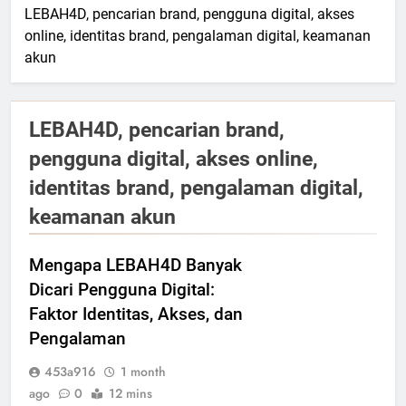
LEBAH4D, pencarian brand, pengguna digital, akses
online, identitas brand, pengalaman digital, keamanan
akun
LEBAH4D, pencarian brand,
pengguna digital, akses online,
identitas brand, pengalaman digital,
keamanan akun
Mengapa LEBAH4D Banyak
Dicari Pengguna Digital:
Faktor Identitas, Akses, dan
Pengalaman
453a916
1 month
ago
0
12 mins