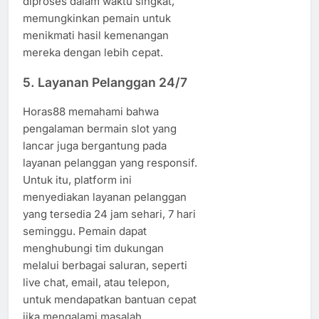
diproses dalam waktu singkat,
memungkinkan pemain untuk
menikmati hasil kemenangan
mereka dengan lebih cepat.
5. Layanan Pelanggan 24/7
Horas88 memahami bahwa
pengalaman bermain slot yang
lancar juga bergantung pada
layanan pelanggan yang responsif.
Untuk itu, platform ini
menyediakan layanan pelanggan
yang tersedia 24 jam sehari, 7 hari
seminggu. Pemain dapat
menghubungi tim dukungan
melalui berbagai saluran, seperti
live chat, email, atau telepon,
untuk mendapatkan bantuan cepat
jika mengalami masalah.