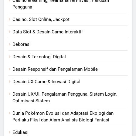
Casino & Gaming, Keamanan & Privasi, Panduan
Pengguna
Casino, Slot Online, Jackpot
Data Slot & Desain Game Interaktif
Dekorasi
Desain & Teknologi Digital
Desain Responsif dan Pengalaman Mobile
Desain UX Game & Inovasi Digital
Desain UX/UI, Pengalaman Pengguna, Sistem Login,
Optimisasi Sistem
Dunia Pokémon Evolusi dan Adaptasi Ekologi dan
Perilaku Fiksi dan Alam Analisis Biologi Fantasi
Edukasi