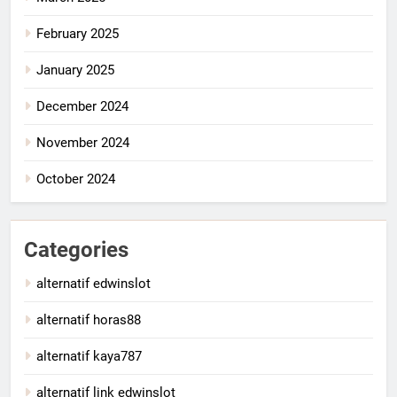
February 2025
January 2025
December 2024
November 2024
October 2024
Categories
alternatif edwinslot
alternatif horas88
alternatif kaya787
alternatif link edwinslot