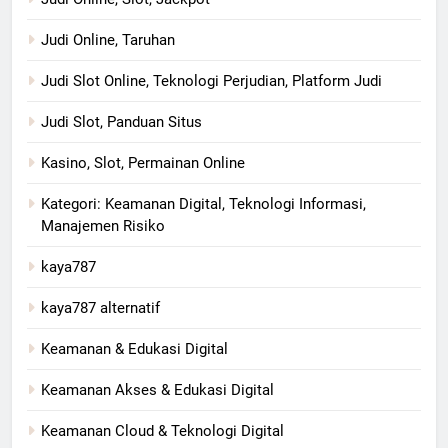
Judi Online, Taruhan
Judi Slot Online, Teknologi Perjudian, Platform Judi
Judi Slot, Panduan Situs
Kasino, Slot, Permainan Online
Kategori: Keamanan Digital, Teknologi Informasi,
Manajemen Risiko
kaya787
kaya787 alternatif
Keamanan & Edukasi Digital
Keamanan Akses & Edukasi Digital
Keamanan Cloud & Teknologi Digital