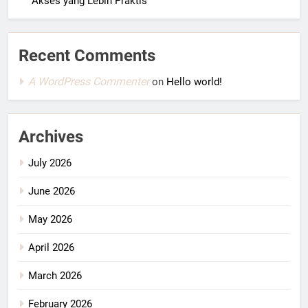
Akses yang Lebih Praktis
Recent Comments
A WordPress Commenter
on
Hello world!
Archives
July 2026
June 2026
May 2026
April 2026
March 2026
February 2026