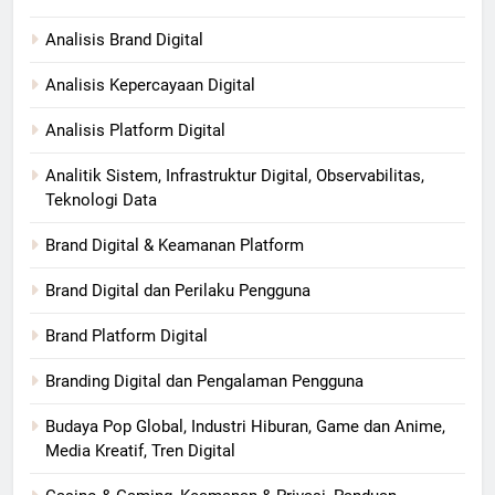
Analisis Brand Digital
Analisis Kepercayaan Digital
Analisis Platform Digital
Analitik Sistem, Infrastruktur Digital, Observabilitas,
Teknologi Data
Brand Digital & Keamanan Platform
Brand Digital dan Perilaku Pengguna
Brand Platform Digital
Branding Digital dan Pengalaman Pengguna
Budaya Pop Global, Industri Hiburan, Game dan Anime,
Media Kreatif, Tren Digital