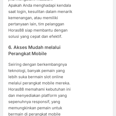
Apakah Anda menghadapi kendala
saat login, kesulitan dalam menarik
kemenangan, atau memiliki
pertanyaan lain, tim pelanggan
Horas88 siap membantu dengan
solusi yang cepat dan efektif.
6. Akses Mudah melalui
Perangkat Mobile
Seiring dengan berkembangnya
teknologi, banyak pemain yang
lebih suka bermain slot online
melalui perangkat mobile mereka.
Horas88 memahami kebutuhan ini
dan menyediakan platform yang
sepenuhnya responsif, yang
memungkinkan pemain untuk
bermain di perangkat mobile