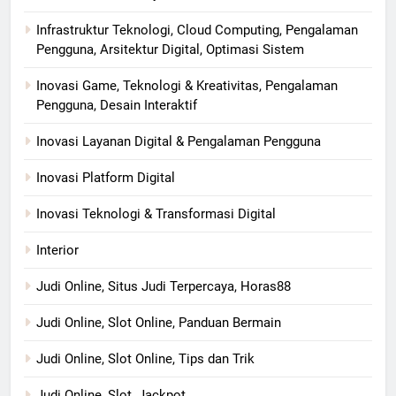
Infrastruktur Teknologi, Cloud Computing, Pengalaman
Pengguna, Arsitektur Digital, Optimasi Sistem
Inovasi Game, Teknologi & Kreativitas, Pengalaman
Pengguna, Desain Interaktif
Inovasi Layanan Digital & Pengalaman Pengguna
Inovasi Platform Digital
Inovasi Teknologi & Transformasi Digital
Interior
Judi Online, Situs Judi Terpercaya, Horas88
Judi Online, Slot Online, Panduan Bermain
Judi Online, Slot Online, Tips dan Trik
Judi Online, Slot, Jackpot