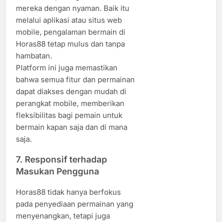
mereka dengan nyaman. Baik itu
melalui aplikasi atau situs web
mobile, pengalaman bermain di
Horas88 tetap mulus dan tanpa
hambatan.
Platform ini juga memastikan
bahwa semua fitur dan permainan
dapat diakses dengan mudah di
perangkat mobile, memberikan
fleksibilitas bagi pemain untuk
bermain kapan saja dan di mana
saja.
7. Responsif terhadap
Masukan Pengguna
Horas88 tidak hanya berfokus
pada penyediaan permainan yang
menyenangkan, tetapi juga