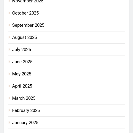
November 2025
October 2025
September 2025
August 2025
July 2025
June 2025
May 2025
April 2025
March 2025
February 2025
January 2025