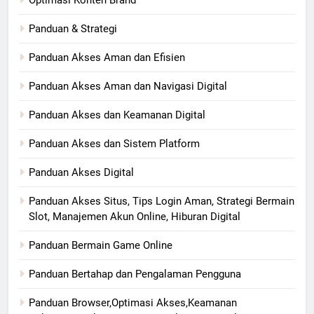
Panduan & Strategi
Panduan Akses Aman dan Efisien
Panduan Akses Aman dan Navigasi Digital
Panduan Akses dan Keamanan Digital
Panduan Akses dan Sistem Platform
Panduan Akses Digital
Panduan Akses Situs, Tips Login Aman, Strategi Bermain
Slot, Manajemen Akun Online, Hiburan Digital
Panduan Bermain Game Online
Panduan Bertahap dan Pengalaman Pengguna
Panduan Browser,Optimasi Akses,Keamanan