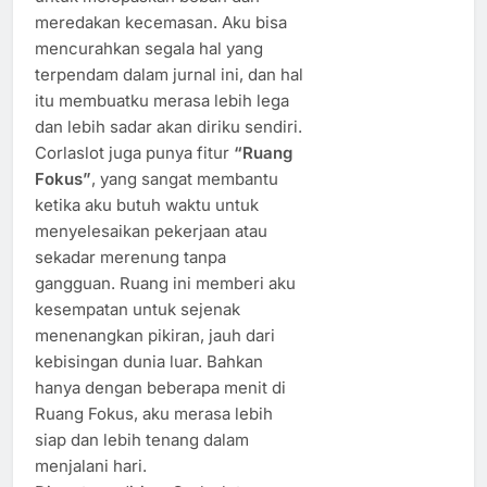
meredakan kecemasan. Aku bisa
mencurahkan segala hal yang
terpendam dalam jurnal ini, dan hal
itu membuatku merasa lebih lega
dan lebih sadar akan diriku sendiri.
Corlaslot juga punya fitur
“Ruang
Fokus”
, yang sangat membantu
ketika aku butuh waktu untuk
menyelesaikan pekerjaan atau
sekadar merenung tanpa
gangguan. Ruang ini memberi aku
kesempatan untuk sejenak
menenangkan pikiran, jauh dari
kebisingan dunia luar. Bahkan
hanya dengan beberapa menit di
Ruang Fokus, aku merasa lebih
siap dan lebih tenang dalam
menjalani hari.