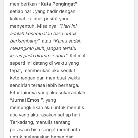
memberikan
“Kata Pengingat”
setiap hari, yang hadir dengan
kalimat-kalimat positif yang
menyentuh. Misalnya,
“Hari ini
adalah kesempatan baru untuk
berkembang”
, atau
“Kamu sudah
melangkah jauh, jangan terlalu
keras pada dirimu sendiri”
. Kalimat
seperti ini datang di waktu yang
tepat, memberikan aku sedikit
ketenangan dan membuat waktu
sendirian terasa lebih berharga.
Fitur lainnya yang aku sukai adalah
“Jurnal Emosi”
, yang
memungkinkan aku untuk menulis
apa yang aku rasakan setiap hari.
Terkadang, menulis tentang
perasaan bisa sangat membantu
untuk melepaskan beban dan