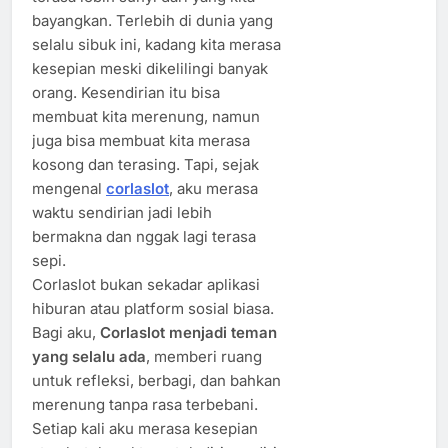
bayangkan. Terlebih di dunia yang
selalu sibuk ini, kadang kita merasa
kesepian meski dikelilingi banyak
orang. Kesendirian itu bisa
membuat kita merenung, namun
juga bisa membuat kita merasa
kosong dan terasing. Tapi, sejak
mengenal
corlaslot
, aku merasa
waktu sendirian jadi lebih
bermakna dan nggak lagi terasa
sepi.
Corlaslot bukan sekadar aplikasi
hiburan atau platform sosial biasa.
Bagi aku,
Corlaslot menjadi teman
yang selalu ada
, memberi ruang
untuk refleksi, berbagi, dan bahkan
merenung tanpa rasa terbebani.
Setiap kali aku merasa kesepian