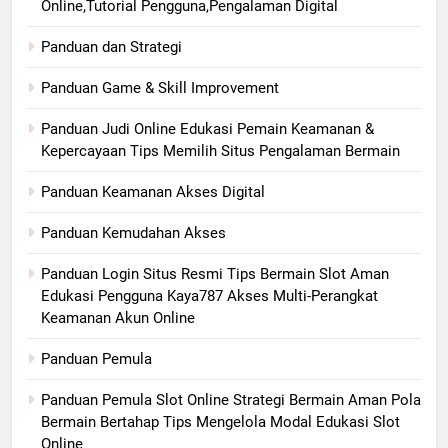
Online,Tutorial Pengguna,Pengalaman Digital
Panduan dan Strategi
Panduan Game & Skill Improvement
Panduan Judi Online Edukasi Pemain Keamanan &
Kepercayaan Tips Memilih Situs Pengalaman Bermain
Panduan Keamanan Akses Digital
Panduan Kemudahan Akses
Panduan Login Situs Resmi Tips Bermain Slot Aman
Edukasi Pengguna Kaya787 Akses Multi-Perangkat
Keamanan Akun Online
Panduan Pemula
Panduan Pemula Slot Online Strategi Bermain Aman Pola
Bermain Bertahap Tips Mengelola Modal Edukasi Slot
Online