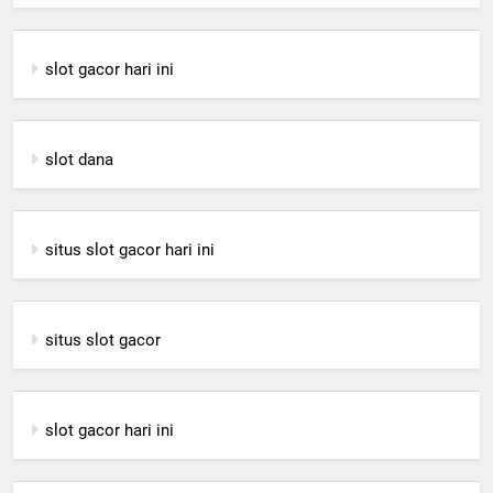
slot gacor hari ini
slot dana
situs slot gacor hari ini
situs slot gacor
slot gacor hari ini