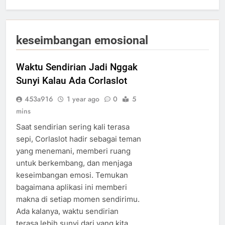
keseimbangan emosional
Waktu Sendirian Jadi Nggak
Sunyi Kalau Ada Corlaslot
453a916
1 year ago
0
5
mins
Saat sendirian sering kali terasa
sepi, Corlaslot hadir sebagai teman
yang menemani, memberi ruang
untuk berkembang, dan menjaga
keseimbangan emosi. Temukan
bagaimana aplikasi ini memberi
makna di setiap momen sendirimu.
Ada kalanya, waktu sendirian
terasa lebih sunyi dari yang kita