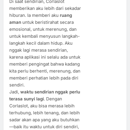
Di saat sendirian, Corlaslot
memberikan aku lebih dari sekadar
hiburan. Ia memberi aku
ruang
aman
untuk beristirahat secara
emosional, untuk merenung, dan
untuk kembali menyusun langkah-
langkah kecil dalam hidup. Aku
nggak lagi merasa sendirian,
karena aplikasi ini selalu ada untuk
memberi pengingat bahwa kadang
kita perlu berhenti, merenung, dan
memberi perhatian lebih pada diri
sendiri.
Jadi,
waktu sendirian nggak perlu
terasa sunyi lagi
. Dengan
Corlaslot, aku bisa merasa lebih
terhubung, lebih tenang, dan lebih
sadar akan apa yang aku butuhkan
—baik itu waktu untuk diri sendiri,