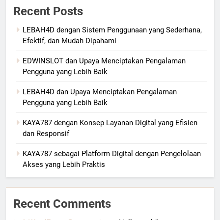
Recent Posts
LEBAH4D dengan Sistem Penggunaan yang Sederhana,
Efektif, dan Mudah Dipahami
EDWINSLOT dan Upaya Menciptakan Pengalaman
Pengguna yang Lebih Baik
LEBAH4D dan Upaya Menciptakan Pengalaman
Pengguna yang Lebih Baik
KAYA787 dengan Konsep Layanan Digital yang Efisien
dan Responsif
KAYA787 sebagai Platform Digital dengan Pengelolaan
Akses yang Lebih Praktis
Recent Comments