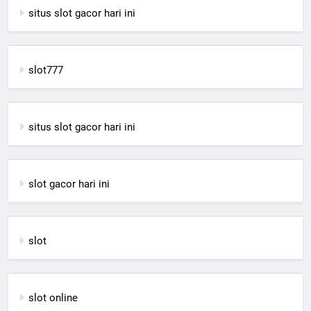
situs slot gacor hari ini
slot777
situs slot gacor hari ini
slot gacor hari ini
slot
slot online