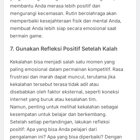
membantu Anda merasa lebih positif dan
mengurangi kecemasan. Rutin berolahraga akan
memperbaiki kesejahteraan fisik dan mental Anda,
membuat Anda lebih siap secara emosional saat
bermain game.
7.
Gunakan Refleksi Positif Setelah Kalah
Kekalahan bisa menjadi salah satu momen yang
paling emosional dalam permainan kompetitif. Rasa
frustrasi dan marah dapat muncul, terutama jika
kekalahan tersebut terasa tidak adil atau
disebabkan oleh faktor eksternal, seperti koneksi
internet yang buruk atau kesalahan tim.
Namun, penting untuk melihat kekalahan sebagai
kesempatan untuk belajar dan berkembang.
Setelah setiap pertandingan, lakukan refleksi
positif: Apa yang bisa Anda pelajari dari
pengalaman ini? Apa yang bisa diperbaiki? Dengan