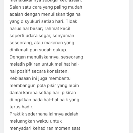
Salah satu cara yang paling mudah
adalah dengan menuliskan tiga hal
yang disyukuri setiap hari. Tidak
harus hal besar; rahmat kecil
seperti udara segar, senyuman
seseorang, atau makanan yang
dinikmati pun sudah cukup.
Dengan menuliskannya, seseorang
melatih pikiran untuk melihat hal-
hal positif secara konsisten.
Kebiasaan ini juga membantu
membangun pola pikir yang lebih
damai karena setiap hari pikiran
diingatkan pada hal-hal baik yang
terus hadir.
Praktik sederhana lainnya adalah
meluangkan waktu untuk
menyadari kehadiran momen saat