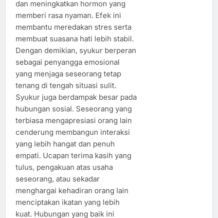
dan meningkatkan hormon yang
memberi rasa nyaman. Efek ini
membantu meredakan stres serta
membuat suasana hati lebih stabil.
Dengan demikian, syukur berperan
sebagai penyangga emosional
yang menjaga seseorang tetap
tenang di tengah situasi sulit.
Syukur juga berdampak besar pada
hubungan sosial. Seseorang yang
terbiasa mengapresiasi orang lain
cenderung membangun interaksi
yang lebih hangat dan penuh
empati. Ucapan terima kasih yang
tulus, pengakuan atas usaha
seseorang, atau sekadar
menghargai kehadiran orang lain
menciptakan ikatan yang lebih
kuat. Hubungan yang baik ini