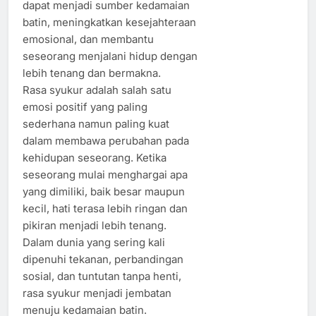
dapat menjadi sumber kedamaian
batin, meningkatkan kesejahteraan
emosional, dan membantu
seseorang menjalani hidup dengan
lebih tenang dan bermakna.
Rasa syukur adalah salah satu
emosi positif yang paling
sederhana namun paling kuat
dalam membawa perubahan pada
kehidupan seseorang. Ketika
seseorang mulai menghargai apa
yang dimiliki, baik besar maupun
kecil, hati terasa lebih ringan dan
pikiran menjadi lebih tenang.
Dalam dunia yang sering kali
dipenuhi tekanan, perbandingan
sosial, dan tuntutan tanpa henti,
rasa syukur menjadi jembatan
menuju kedamaian batin.