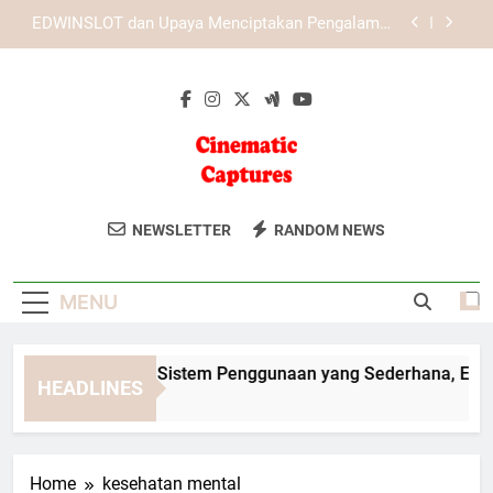
Skip
LEBAH4D dan Upaya Menciptakan Pengalaman
to
Pengguna yang Lebih Baik
content
KAYA787 dengan Konsep Layanan Digital yang
Efisien dan Responsif
LEBAH4D dengan Sistem Penggunaan yang
Sederhana, Efektif, dan Mudah Dipahami
EDWINSLOT dan Upaya Menciptakan Pengalaman
Pengguna yang Lebih Baik
Cinematic
Abadikan Momen Istimewa Anda
LEBAH4D dan Upaya Menciptakan Pengalaman
NEWSLETTER
RANDOM NEWS
Pengguna yang Lebih Baik
Captures
Dengan Cinematic Captures. Fotografi
KAYA787 dengan Konsep Layanan Digital yang
Dan Video Berkualitas Sinematik Untuk
Efisien dan Responsif
MENU
Kenangan Anda.
BAH4D dengan Sistem Penggunaan yang Sederhana, Efektif,
HEADLINES
eeks Ago
Home
kesehatan mental