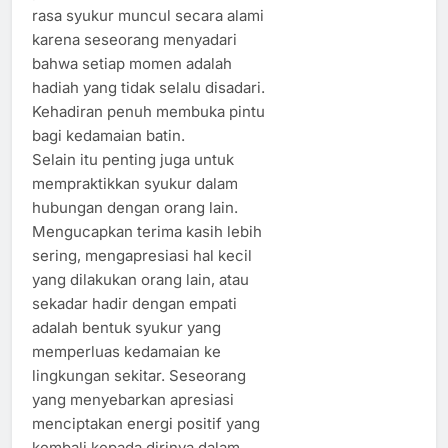
rasa syukur muncul secara alami
karena seseorang menyadari
bahwa setiap momen adalah
hadiah yang tidak selalu disadari.
Kehadiran penuh membuka pintu
bagi kedamaian batin.
Selain itu penting juga untuk
mempraktikkan syukur dalam
hubungan dengan orang lain.
Mengucapkan terima kasih lebih
sering, mengapresiasi hal kecil
yang dilakukan orang lain, atau
sekadar hadir dengan empati
adalah bentuk syukur yang
memperluas kedamaian ke
lingkungan sekitar. Seseorang
yang menyebarkan apresiasi
menciptakan energi positif yang
kembali kepada dirinya dalam