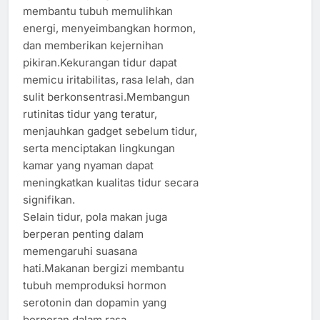
membantu tubuh memulihkan
energi, menyeimbangkan hormon,
dan memberikan kejernihan
pikiran.Kekurangan tidur dapat
memicu iritabilitas, rasa lelah, dan
sulit berkonsentrasi.Membangun
rutinitas tidur yang teratur,
menjauhkan gadget sebelum tidur,
serta menciptakan lingkungan
kamar yang nyaman dapat
meningkatkan kualitas tidur secara
signifikan.
Selain tidur, pola makan juga
berperan penting dalam
memengaruhi suasana
hati.Makanan bergizi membantu
tubuh memproduksi hormon
serotonin dan dopamin yang
berperan dalam rasa