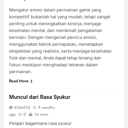
Mengatur emosi dalam permainan game yang
kompetitif bukanlah hal yang mudah, tetapi sangat
penting untuk meningkatkan kinerja, menjaga
kesehatan mental, dan menikmati pengalaman
bermain. Dengan mengenali pemicu emosi,
menggunakan teknik pernapasan, menetapkan
ekspektasi yang realistis, serta menjaga kesehatan
fisik dan mental, Anda dapat tetap tenang dan
fokus meskipun menghadapi tekanan dalam
permainan.
Read More
Muncul dari Rasa Syukur
453a916
9 months
ago
0
14 mins
Pelajari bagaimana rasa syukur