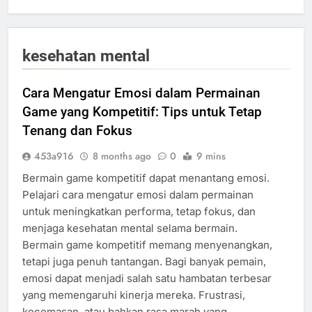
kesehatan mental
Cara Mengatur Emosi dalam Permainan
Game yang Kompetitif: Tips untuk Tetap
Tenang dan Fokus
453a916
8 months ago
0
9 mins
Bermain game kompetitif dapat menantang emosi.
Pelajari cara mengatur emosi dalam permainan
untuk meningkatkan performa, tetap fokus, dan
menjaga kesehatan mental selama bermain.
Bermain game kompetitif memang menyenangkan,
tetapi juga penuh tantangan. Bagi banyak pemain,
emosi dapat menjadi salah satu hambatan terbesar
yang memengaruhi kinerja mereka. Frustrasi,
kecemasan, atau bahkan rasa marah yang