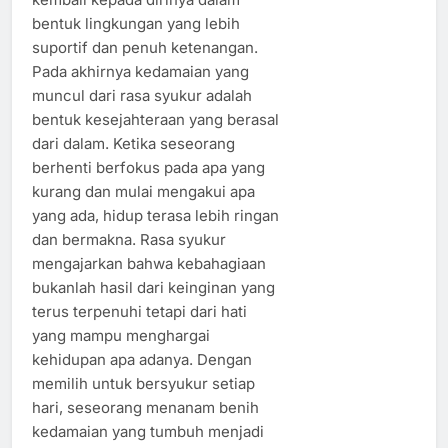
bentuk lingkungan yang lebih
suportif dan penuh ketenangan.
Pada akhirnya kedamaian yang
muncul dari rasa syukur adalah
bentuk kesejahteraan yang berasal
dari dalam. Ketika seseorang
berhenti berfokus pada apa yang
kurang dan mulai mengakui apa
yang ada, hidup terasa lebih ringan
dan bermakna. Rasa syukur
mengajarkan bahwa kebahagiaan
bukanlah hasil dari keinginan yang
terus terpenuhi tetapi dari hati
yang mampu menghargai
kehidupan apa adanya. Dengan
memilih untuk bersyukur setiap
hari, seseorang menanam benih
kedamaian yang tumbuh menjadi