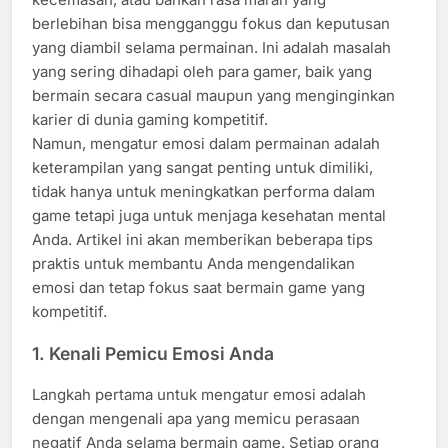
berlebihan bisa mengganggu fokus dan keputusan
yang diambil selama permainan. Ini adalah masalah
yang sering dihadapi oleh para gamer, baik yang
bermain secara casual maupun yang menginginkan
karier di dunia gaming kompetitif.
Namun, mengatur emosi dalam permainan adalah
keterampilan yang sangat penting untuk dimiliki,
tidak hanya untuk meningkatkan performa dalam
game tetapi juga untuk menjaga kesehatan mental
Anda. Artikel ini akan memberikan beberapa tips
praktis untuk membantu Anda mengendalikan
emosi dan tetap fokus saat bermain game yang
kompetitif.
1.
Kenali Pemicu Emosi Anda
Langkah pertama untuk mengatur emosi adalah
dengan mengenali apa yang memicu perasaan
negatif Anda selama bermain game. Setiap orang